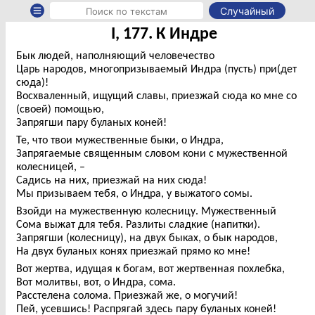
Случайный
I, 177. К Индре
Бык людей, наполняющий человечество
Царь народов, многопризываемый Индра (пусть) при(дет
сюда)!
Восхваленный, ищущий славы, приезжай сюда ко мне со
(своей) помощью,
Запрягши пару буланых коней!
Те, что твои мужественные быки, о Индра,
Запрягаемые священным словом кони с мужественной
колесницей, –
Садись на них, приезжай на них сюда!
Мы призываем тебя, о Индра, у выжатого сомы.
Взойди на мужественную колесницу. Мужественный
Сома выжат для тебя. Разлиты сладкие (напитки).
Запрягши (колесницу), на двух быках, о бык народов,
На двух буланых конях приезжай прямо ко мне!
Вот жертва, идущая к богам, вот жертвенная похлебка,
Вот молитвы, вот, о Индра, сома.
Расстелена солома. Приезжай же, о могучий!
Пей, усевшись! Распрягай здесь пару буланых коней!