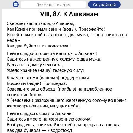
Случайный
VIII, 87. К Ашвинам
Сверкает ваша хвала, о Ашвины,
Как Криви при выливании (воды). Приезжайте!
Испейте выжатой сладости, о два мужа, — она приятна на
небе –
Как два буйвола из водостока!
Пейте сладкий горячий напиток, о Ашвины!
Садитесь на жертвенную солому, о два мужа!
Радуясь в доме у человека,
Умело храните (нашу) телесную силу!
К вам со всеми (вашими) поддержками
Воззвали (люди) Приямедха.
Совершите ваш объезд, (прибыв) на излюбленное
почитание богов
У (человека,) разложившего жертвенную солому во время
жертвоприношений, ищущих неба!
Пейте сладкого сому, о Ашвины,
Садитесь вместе на жертвенную солому!
Возбуждаясь, приезжайте с неба на прекрасную хвалу,
Как два буйвола — к водостоку!