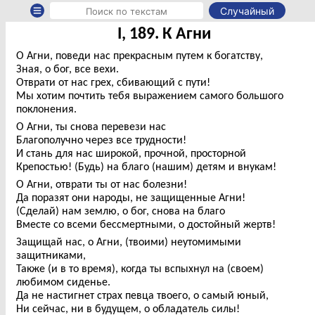
Случайный
I, 189. К Агни
О Агни, поведи нас прекрасным путем к богатству,
Зная, о бог, все вехи.
Отврати от нас грех, сбивающий с пути!
Мы хотим почтить тебя выражением самого большого
поклонения.
О Агни, ты снова перевези нас
Благополучно через все трудности!
И стань для нас широкой, прочной, просторной
Крепостью! (Будь) на благо (нашим) детям и внукам!
О Агни, отврати ты от нас болезни!
Да поразят они народы, не защищенные Агни!
(Сделай) нам землю, о бог, снова на благо
Вместе со всеми бессмертными, о достойный жертв!
Защищай нас, о Агни, (твоими) неутомимыми
защитниками,
Также (и в то время), когда ты вспыхнул на (своем)
любимом сиденье.
Да не настигнет страх певца твоего, о самый юный,
Ни сейчас, ни в будущем, о обладатель силы!