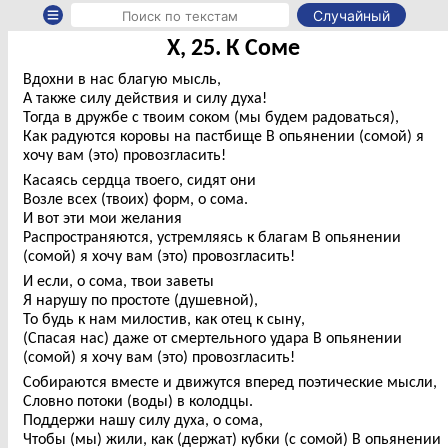
Случайный
X, 25. К Соме
Вдохни в нас благую мысль,
А также силу действия и силу духа!
Тогда в дружбе с твоим соком (мы будем радоваться),
Как радуются коровы на пастбище В опьянении (сомой) я
хочу вам (это) провозгласить!
Касаясь сердца твоего, сидят они
Возле всех (твоих) форм, о сома.
И вот эти мои желания
Распространяются, устремляясь к благам В опьянении
(сомой) я хочу вам (это) провозгласить!
И если, о сома, твои заветы
Я нарушу по простоте (душевной),
То будь к нам милостив, как отец к сыну,
(Спасая нас) даже от смертельного удара В опьянении
(сомой) я хочу вам (это) провозгласить!
Собираются вместе и движутся вперед поэтические мысли,
Словно потоки (воды) в колодцы.
Поддержи нашу силу духа, о сома,
Чтобы (мы) жили, как (держат) кубки (с сомой) В опьянении