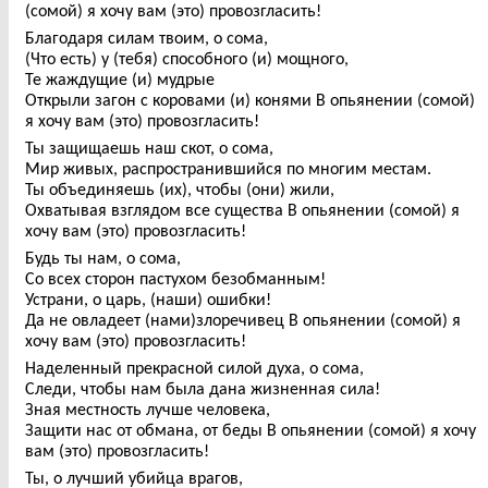
(сомой) я хочу вам (это) провозгласить!
Благодаря силам твоим, о сома,
(Что есть) у (тебя) способного (и) мощного,
Те жаждущие (и) мудрые
Открыли загон с коровами (и) конями В опьянении (сомой)
я хочу вам (это) провозгласить!
Ты защищаешь наш скот, о сома,
Мир живых, распространившийся по многим местам.
Ты объединяешь (их), чтобы (они) жили,
Охватывая взглядом все существа В опьянении (сомой) я
хочу вам (это) провозгласить!
Будь ты нам, о сома,
Со всех сторон пастухом безобманным!
Устрани, о царь, (наши) ошибки!
Да не овладеет (нами)злоречивец В опьянении (сомой) я
хочу вам (это) провозгласить!
Наделенный прекрасной силой духа, о сома,
Следи, чтобы нам была дана жизненная сила!
Зная местность лучше человека,
Защити нас от обмана, от беды В опьянении (сомой) я хочу
вам (это) провозгласить!
Ты, о лучший убийца врагов,