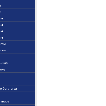
е
е
ам
ам
ам
ам
огам
огам
швинам
Соме
ю богатства
ванаре