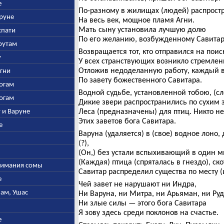
е
По-разному в жилищах (людей) распростр
аруне
На весь век, мощное пламя Агни.
Мать сыну установила лучшую долю
спати
По его желанию, возбужденному Савитар
арутам
Возвращается тот, кто отправился на пои
у
У всех странствующих возникло стремлен
Отложив недоделанную работу, каждый в
Агни
По завету божественного Савитара.
богам
Водной судьбе, установленной тобою, (сл
богам
Дикие звери распространились по сухим 
у и Варуне
Леса (предназначены) для птиц. Никто н
Этих заветов бога Савитара.
е
Варуна (удаляется) в (свое) водное лоно
(?),
(Он,) без устали вспыхивающий в один м
(Каждая) птица (спряталась в гнездо), ско
ыжимания сомы
Савитар распределил существа по месту (
е
Чей завет не нарушают ни Индра,
нам, Ушас
Ни Варуна, ни Митра, ни Арьяман, ни Руд
Ни злые силы — этого бога Савитара
Я зову здесь среди поклонов на счастье.
е