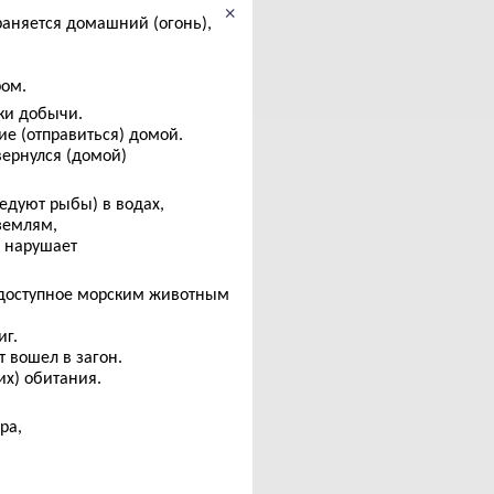
×
аняется домашний (огонь),
ом.
ски добычи.
ие (отправиться) домой.
ернулся (домой)
едуют рыбы) в водах,
землям,
е нарушает
, доступное морским животным
иг.
т вошел в загон.
их) обитания.
ра,