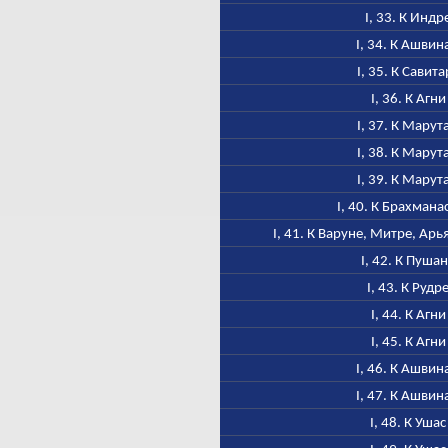
I, 33. К Индр
I, 34. К Ашвин
I, 35. К Савита
I, 36. К Агни
I, 37. К Марут
I, 38. К Марут
I, 39. К Марут
I, 40. К Брахмана
I, 41. К Варуне, Митре, Ар
I, 42. К Пуша
I, 43. К Рудр
I, 44. К Агни
I, 45. К Агни
I, 46. К Ашвин
I, 47. К Ашвин
I, 48. К Ушас