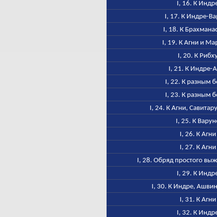
I, 16. К Индр
I, 17. К Индре-В
I, 18. К Брахмана
I, 19. К Агни и М
I, 20. К Рибх
I, 21. К Индре-
I, 22. К разным 
I, 23. К разным 
I, 24. К Агни, Савитар
I, 25. К Варун
I, 26. К Агни
I, 27. К Агни
I, 28. Обряд простого в
I, 29. К Индр
I, 30. К Индре, Ашви
I, 31. К Агни
I, 32. К Индр