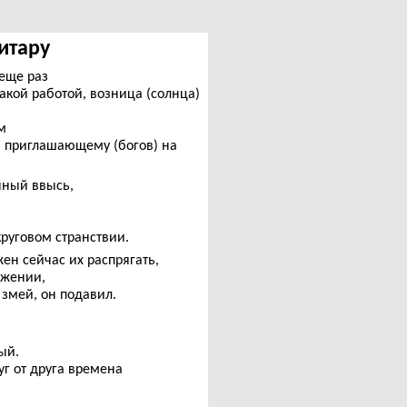
витару
 еще раз
такой работой, возница (солнца)
м
) приглашающему (богов) на
енный ввысь,
круговом странствии.
жен сейчас их распрягать,
ижении,
змей, он подавил.
ый.
г от друга времена