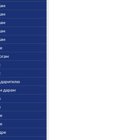
нам
нам
нам
нам
нам
ре
Богам
с
с
у дарителю
ым дарам
и
и
ре
ре
дре