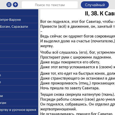
Случайный
II, 38. К Са
 Митре-Варуне
Вот он поднялся, этот бог Савитар, чтобы
Привести (всё) в движение, он, занятый 
-Богам, Сарасвати
–
Ведь сейчас он одаряет богов сокровище
И выделил долю на счастье (почитателю,
жертву.
Чтобы всё слушалось (его), бог, устремл
Простирает руки с широкими ладонями.
Даже воды покоряются его обету,
Даже этот ветер успокаивается в (своем) 
Даже тот, кто едет на быстрых конях, дол
е
Даже странствующего он остановил в дв
е
Даже прожорливость (птиц,) пронзающих 
Ночь пришла по завету Савитара.
Ткущая снова свернула натянутую (ткань).
ри
Посреди работы сложил (свое) дело умел
огам
Он поднялся, собравшись. Он отделил дру
жертвоприношений.
ертву в урочное время
Не останавливаясь, пришел бог Савитар.