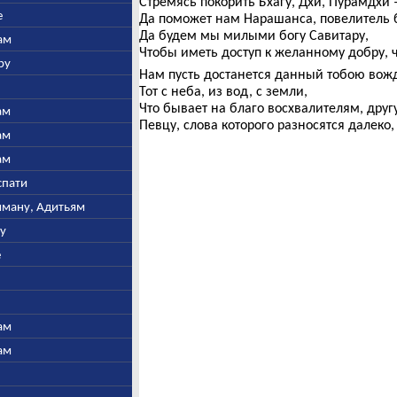
Стремясь покорить Бхагу, Дхи, Пурамдхи 
е
Да поможет нам Нарашанса, повелитель 
Да будем мы милыми богу Савитару,
ам
Чтобы иметь доступ к желанному добру, ч
ру
Нам пусть достанется данный тобою вож
Тот с неба, из вод, с земли,
Что бывает на благо восхвалителям, другу
ам
Певцу, слова которого разносятся далеко,
ам
ам
спати
ьяману, Адитьям
ну
е
ам
ам