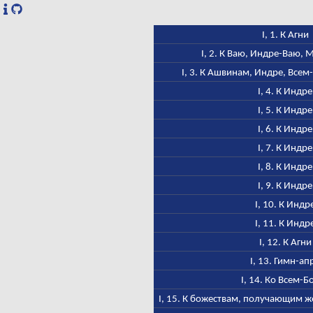
I, 1. К Агни
I, 2. К Ваю, Индре-Ваю,
I, 3. К Ашвинам, Индре, Всем
I, 4. К Индре
I, 5. К Индре
I, 6. К Индре
I, 7. К Индре
I, 8. К Индре
I, 9. К Индре
I, 10. К Индр
I, 11. К Индр
I, 12. К Агни
I, 13. Гимн-ап
I, 14. Ко Всем-Б
I, 15. К божествам, получающим ж