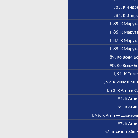
I, 83. К Индр
I, 84. К Индр
I, 85. К Марут
I, 86. К Марут
I, 87. К Марут
I, 88. К Марут
I, 89. Ко Всем-Б
I, 90. Ко Всем-Б
I, 91. К Соме
I, 92. К Ушас и А
I, 93. К Агни и 
I, 94. К Агни
I, 95. К Агни
I, 96. К Агни — дарител
I, 97. К Агни
I, 98. К Агни-Вайш