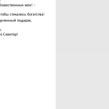
–
божественных жен! –
тобы стекались богатства!
деленный подарок,
,
 о Савитар!