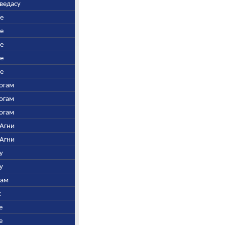
аведасу
ре
ре
ре
ре
ре
Богам
Богам
Богам
 Агни
 Агни
у
у
нам
с
е
е