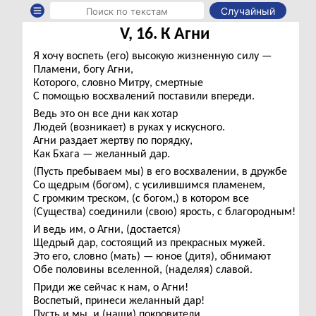
Случайный
V, 16. К Агни
Я хочу воспеть (его) высокую жизненную силу —
Пламени, богу Агни,
Которого, словно Митру, смертные
С помощью восхвалений поставили впереди.
Ведь это он все дни как хотар
Людей (возникает) в руках у искусного.
Агни раздает жертву по порядку,
Как Бхага — желанный дар.
(Пусть пребываем мы) в его восхвалении, в дружбе
Со щедрым (богом), с усилившимся пламенем,
С громким треском, (с богом,) в котором все
(Существа) соединили (свою) ярость, с благородным!
И ведь им, о Агни, (достается)
Щедрый дар, состоящий из прекрасных мужей.
Это его, словно (мать) — юное (дитя), обнимают
Обе половины вселенной, (наделяя) славой.
Приди же сейчас к нам, о Агни!
Воспетый, принеси желанный дар!
Пусть и мы, и (наши) покровители