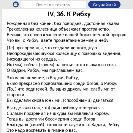
Случайный
IV, 36. К Рибху
Рожденная без коней, без поводьев, достойная хвалы
Трехколесная колесница объезжает пространство.
Велико это провозглашение вашей божественной природы.
Что вы, о Рибху, даете процветание земле и небу.
(Те) прозорливцы, что создали легкоходную
Неопрокидывающуюся колесницу с помощью видения,
(исходящего) из сердца, –
Их (мы) сейчас (зовем) на питье этого выжатого сока.
О Ваджи, Рибху, мы приглашаем вас.
Это ваше величие, о Ваджи, Рибху,
Было прекрасно провозглашено среди богов, о Рибху:
(То, ) что родителей, бывших дряхлыми, слабыми от
старости.
Вы сделали снова юными, (способными) двигаться.
Вы сделали (так, что) один кубок учетверился.
Силами прозрения из шкуры вы извлекли корову.
Тогда вы достигли бессмертия среди богов
Благодаря (своей) готовности служить, о Ваджи, Рибху.
Это надо воспевать в гимне о вас.