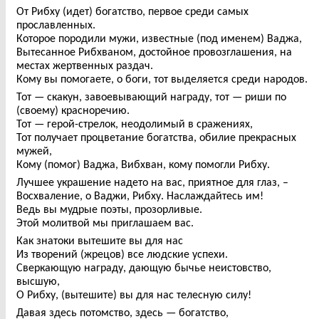
От Рибху (идет) богатство, первое среди самых
прославленных.
Которое породили мужи, известные (под именем) Ваджа,
Вытесанное Рибхваном, достойное провозглашения, на
местах жертвенных раздач.
Кому вы помогаете, о боги, тот выделяется среди народов.
Тот — скакун, завоевывающий награду, тот — риши по
(своему) красноречию.
Тот — герой-стрелок, неодолимый в сражениях,
Тот получает процветание богатства, обилие прекрасных
мужей,
Кому (помог) Ваджа, Вибхван, кому помогли Рибху.
Лучшее украшение надето на вас, приятное для глаз, –
Восхваление, о Ваджи, Рибху. Наслаждайтесь им!
Ведь вы мудрые поэты, прозорливые.
Этой молитвой мы приглашаем вас.
Как знатоки вытешите вы для нас
Из творений (жрецов) все людские успехи.
Сверкающую награду, дающую бычье неистовство,
высшую,
О Рибху, (вытешите) вы для нас телесную силу!
Давая здесь потомство, здесь — богатство,