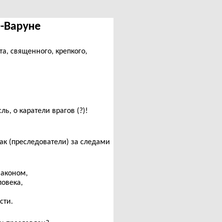
е-Варуне
а, священного, крепкого,
ь, о каратели врагов (?)!
как (преследователи) за следами
законом,
овека,
сти.