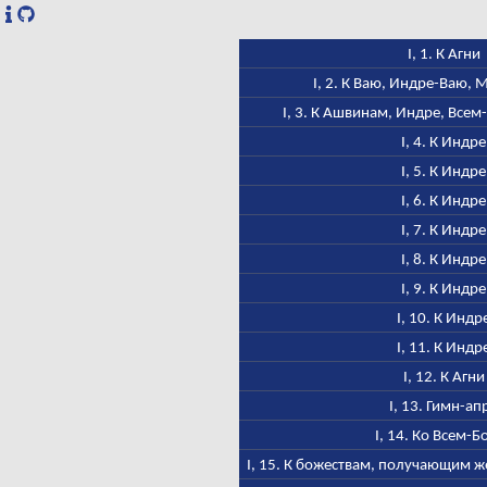
I, 1. К Агни
I, 2. К Ваю, Индре-Ваю,
I, 3. К Ашвинам, Индре, Всем
I, 4. К Индре
I, 5. К Индре
I, 6. К Индре
I, 7. К Индре
I, 8. К Индре
I, 9. К Индре
I, 10. К Индр
I, 11. К Индр
I, 12. К Агни
I, 13. Гимн-ап
I, 14. Ко Всем-Б
I, 15. К божествам, получающим ж