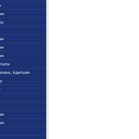
е
ам
ру
ам
ам
ам
спати
ьяману, Адитьям
ну
е
ам
ам