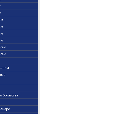
е
е
ам
ам
ам
ам
огам
огам
швинам
Соме
ю богатства
ванаре