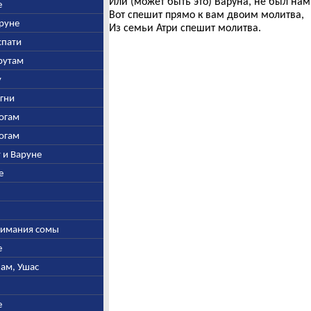
Или (может быть это) Варуна, не был на
е
Вот спешит прямо к вам двоим молитва,
аруне
Из семьи Атри спешит молитва.
спати
арутам
у
Агни
богам
богам
у и Варуне
е
ыжимания сомы
е
нам, Ушас
е