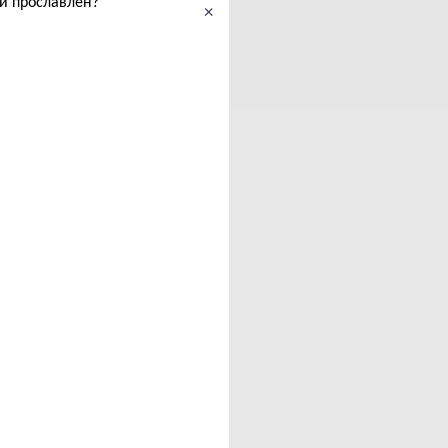
ми прославлен?
×