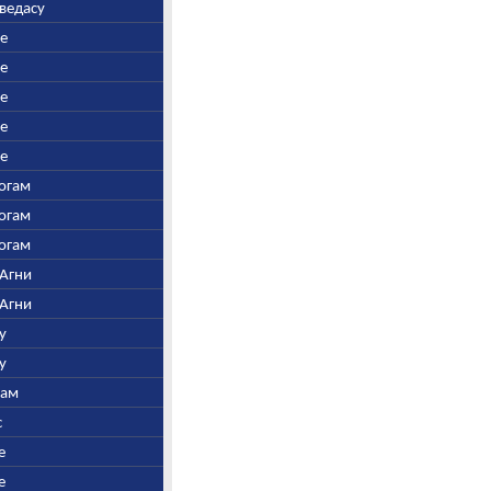
аведасу
ре
ре
ре
ре
ре
Богам
Богам
Богам
 Агни
 Агни
у
у
нам
с
е
е