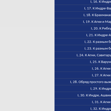
I, 16. К Индр
I, 17. К Индре-В
I, 18. К Брахмана
I, 19. К Агни и М
I, 20. К Рибх
I, 21. К Индре-
I, 22. К разным 
I, 23. К разным 
I, 24. К Агни, Савитар
I, 25. К Варун
I, 26. К Агни
I, 27. К Агни
I, 28. Обряд простого в
I, 29. К Индр
I, 30. К Индре, Ашви
I, 31. К Агни
I, 32. К Индр