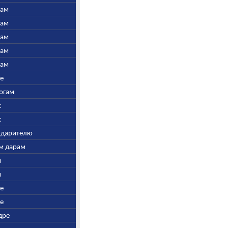
нам
нам
нам
нам
нам
ре
Богам
с
с
у дарителю
ым дарам
и
и
ре
ре
дре