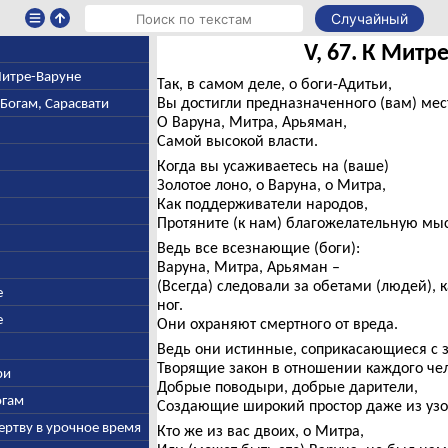
Случайный
V, 67. К Митр
 Митре-Варуне
Так, в самом деле, о боги-Адитьи,
Вы достигли предназначенного (вам) мест
-Богам, Сарасвати
О Варуна, Митра, Арьяман,
Самой высокой власти.
Когда вы усаживаетесь на (ваше)
Золотое лоно, о Варуна, о Митра,
Как поддерживатели народов,
Протяните (к нам) благожелательную мысл
Ведь все всезнающие (боги):
Варуна, Митра, Арьяман –
(Всегда) следовали за обетами (людей), 
е
ног.
е
Они охраняют смертного от вреда.
Ведь они истинные, соприкасающиеся с 
Творящие закон в отношении каждого чел
ри
Добрые поводыри, добрые дарители,
огам
Создающие широкий простор даже из узо
ертву в урочное время
Кто же из вас двоих, о Митра,