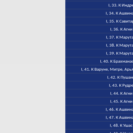
I, 33. К Индр
I, 34. К Ашвин
I, 35. К Савита
I, 36. К Агни
I, 37. К Марут
I, 38. К Марут
I, 39. К Марут
I, 40. К Брахмана
I, 41. К Варуне, Митре, Ар
I, 42. К Пуша
I, 43. К Рудр
I, 44. К Агни
I, 45. К Агни
I, 46. К Ашвин
I, 47. К Ашвин
I, 48. К Ушас