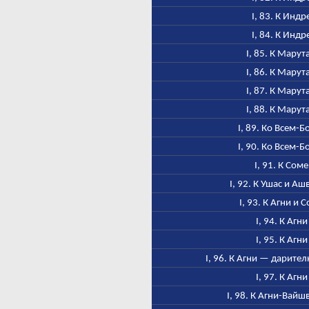
I, 83. К Индр
I, 84. К Индр
I, 85. К Марут
I, 86. К Марут
I, 87. К Марут
I, 88. К Марут
I, 89. Ко Всем-Б
I, 90. Ко Всем-Б
I, 91. К Соме
I, 92. К Ушас и А
I, 93. К Агни и 
I, 94. К Агни
I, 95. К Агни
I, 96. К Агни — дарител
I, 97. К Агни
I, 98. К Агни-Вайш