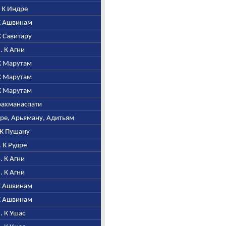
. К Индре
 К Ашвинам
 К Савитару
6. К Агни
 К Марутам
 К Марутам
 К Марутам
Брахманаспати
итре, Арьяману, Адитьям
. К Пушану
. К Рудре
4. К Агни
5. К Агни
 К Ашвинам
 К Ашвинам
8. К Ушас