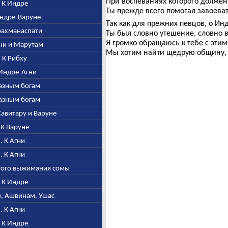
При воспеваниях которого должен
. К Индре
Ты прежде всего помогал завоева
 Индре-Варуне
Так как для прежних певцов, о Ин
Брахманаспати
Ты был словно утешение, словно 
Я громко обращаюсь к тебе с эти
Агни и Марутам
Мы хотим найти щедрую общину, 
. К Рибху
К Индре-Агни
 разным богам
 разным богам
 Савитару и Варуне
. К Варуне
6. К Агни
7. К Агни
стого выжимания сомы
. К Индре
ре, Ашвинам, Ушас
1. К Агни
. К Индре