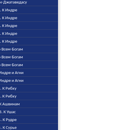
гни-Джатаведасу
0. К Индре
1. К Индре
2. К Индре
3. К Индре
4. К Индре
Ко Всем-Богам
Ко Всем-Богам
Ко Всем-Богам
 Индре и Агни
 Индре и Агни
0. К Рибху
1. К Рибху
. К Ашвинам
3. К Ушас
4. К Рудре
5. К Сурье