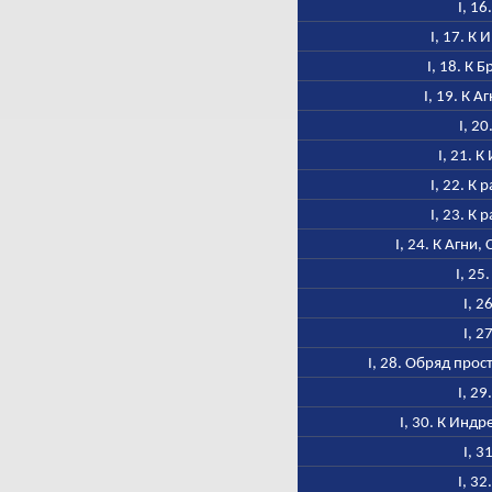
I, 16
I, 17. К
I, 18. К 
I, 19. К 
I, 20
I, 21. 
I, 22. К
I, 23. К
I, 24. К Агни,
I, 25
I, 2
I, 2
I, 28. Обряд про
I, 29
I, 30. К Инд
I, 3
I, 32