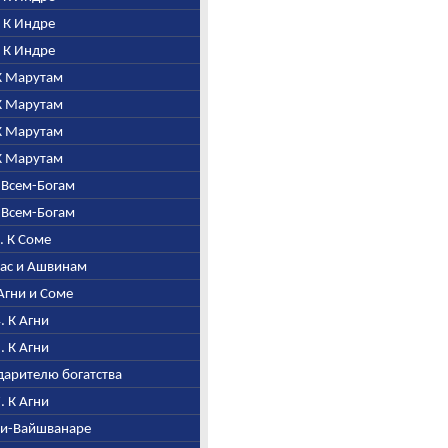
. К Индре
. К Индре
 К Марутам
 К Марутам
 К Марутам
 К Марутам
о Всем-Богам
о Всем-Богам
1. К Соме
Ушас и Ашвинам
 Агни и Соме
4. К Агни
5. К Агни
 дарителю богатства
7. К Агни
гни-Вайшванаре