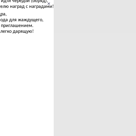
 идти чередой (обряд).
×
телю наград с наградами!
дра,
вода для жаждущего,
м приглашением.
легко дарящую!