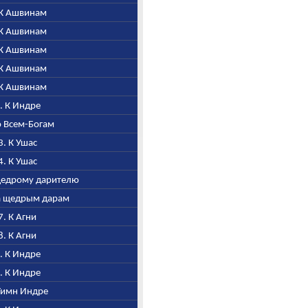
. К Ашвинам
. К Ашвинам
. К Ашвинам
. К Ашвинам
. К Ашвинам
1. К Индре
Ко Всем-Богам
3. К Ушас
4. К Ушас
 щедрому дарителю
ла щедрым дарам
7. К Агни
8. К Агни
9. К Индре
0. К Индре
 Гимн Индре