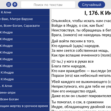
Случайный
I, 176. К 
1. К Агни
ре-Ваю, Митре-Варуне
Опьяняйся, чтобы искать нам счас
Войди в Индру, о сок, как бык!
ре, Всем-Богам, Сарасвати
Неистовствуя, ты обращаешь в бег
. К Индре
Врага, (никого) не находишь перед
. К Индре
Дай войти песням в того,
. К Индре
Кто единый (царь) народов.
За кем сеется собственная мощь,
. К Индре
Как при вспашке ячменного (поля),
. К Индре
(О ты,) у кого в руках все
. К Индре
Блага пяти народов,
Кто нам враждебен — выследи (ег
. К Индре
Порази (его) как небесный метат
. К Индре
Убей каждого не выжимающего (с
2. К Агни
Неприступного, кто для тебя не у
Нам его имущество отдай,
 Гимн-апри
Даже если он слывет покровителе
о Всем-Богам
Ты помогал, о сок, в сражении
чающим жертву в урочное время
Индре, обладающему двойной си