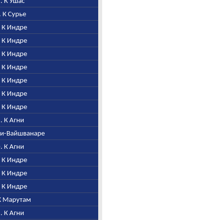
9. К Ушас
. К Сурье
. К Индре
. К Индре
. К Индре
. К Индре
. К Индре
. К Индре
. К Индре
8. К Агни
гни-Вайшванаре
0. К Агни
. К Индре
. К Индре
. К Индре
 К Марутам
5. К Агни