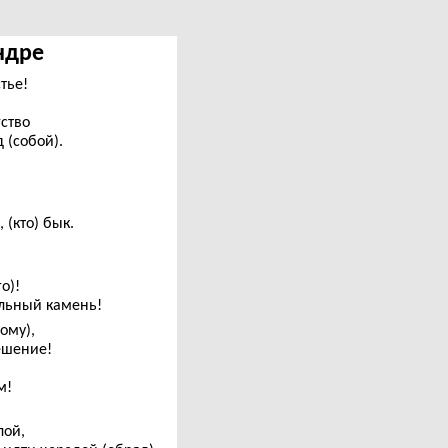
Индре
тье!
ство
 (собой).
 (кто) бык.
о)!
ельный камень!
ому),
тешение!
м!
лой,