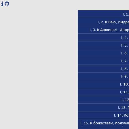
I, 
I, 2. К Ваю, Инд
I, 3. К Ашвинам, Инд
I, 4
I, 5
I, 6
I, 7
I, 8
I, 9
I, 10
I, 11
I, 1
I, 13.
I, 14. К
I, 15. К божествам, полу