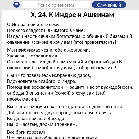
Случайный
X, 24. К Индре и Ашвинам
О Индра, пей этого сому,
Полного сладости, выжатого в чане!
Надели нас тысячным богатством, о обильный благами В
опьянении (сомой) я хочу вам (это) провозгласить!
Мы приближаемся к тебе с жертвами,
Хвалами, возлияниями.
О повелитель сил, дай нам лучший избранный дар В
опьянении (сомой) я хочу вам (это) провозгласить!
(Ты,) что повелитель избранных даров,
Вдохновитель слабого, о Индра,
Помощник восхвалителей — защити нас от враждебности,
от беды В опьянении (сомой) я хочу вам (это)
провозгласить!
Вы, о двое могучих, как обладатели колдовской силы
Добыли трением двух обращенных друг к,дру гу;
Когда вас призвал Вимада,
Вы, о Насатьи, добыли трением.
Все боги горевали,
Что улетели две обращенные друг к другу.