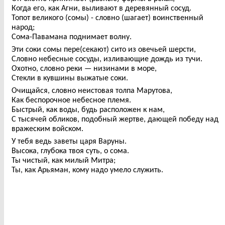
Когда его, как Агни, выливают в деревянный сосуд.
Топот великого (сомы) - словно (шагает) воинственный
народ;
Сома-Павамана поднимает волну.
Эти соки сомы пере(секают) сито из овечьей шерсти,
Словно небесные сосуды, изливающие дождь из тучи.
Охотно, словно реки — низинами в море,
Стекли в кувшины выжатые соки.
Очищайся, словно неистовая толпа Марутова,
Как беспорочное небесное племя.
Быстрый, как воды, будь расположен к нам,
С тысячей обликов, подобный жертве, дающей победу над
вражеским войском.
У тебя ведь заветы царя Варуны.
Высока, глубока твоя суть, о сома.
Ты чистый, как милый Митра;
Ты, как Арьяман, кому надо умело служить.