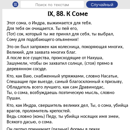
Случайный
IX, 88. К Соме
Этот сома, о Индра, выжимается для тебя.
Для тебя он очищается. Ты пей его,
(Тот) сок, который ты же принял для себя, ты выбрал,
Сому для подобающего опьянения!
Это он был запряжен как колесница, покоряющая многих,
Великий, для захвата многих благ.
А после все существа, происходящие от Нахуша,
Зашумели, чтобы он захватил солнце, (стоя) прямо в
деревянном сосуде.
Кто, как Ваю, снабженный упряжками, словно Насатьи,
Спешащие при выезде, самый благосклонный к призыву,
Обладатель всего лучшего, как сам Дравинодас,
Ты, о сома, возбуждаешь поэтическую мысль, словно
Пушан.
Кто, как Индра, свершитель великих дел, Ты, о сома, убийца
врагов, проломитель крепостей.
Ведь словно (конь) Педу, ты убийца носящих имя змеи,
Всякого дасью, о сома.
Он охотно принимает (разные) формы в реках,