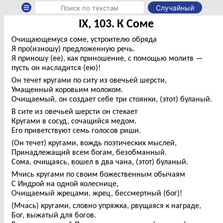
Случайный
IX, 103. К Соме
Очищающемуся соме, устроителю обряда
Я про(изношу) предложенную речь.
Я приношу (ее), как приношение, с помощью молитв —
пусть он насладится (ею)!
Он течет кругами по ситу из овечьей шерсти,
Умащенный коровьим молоком.
Очищаемый, он создает себе три стоянки, (этот) буланый.
В сите из овечьей шерсти он стекает
Кругами в сосуд, сочащийся медом.
Его приветствуют семь голосов риши.
(Он течет) кругами, вождь поэтических мыслей,
Принадлежащий всем богам, безобманный.
Сома, очищаясь, вошел в два чана, (этот) буланый.
Мчись кругами по своим божественным обычаям
С Индрой на одной колеснице,
Очищаемый жрецами, жрец, бессмертный (бог)!
(Мчась) кругами, словно упряжка, рвущаяся к награде,
Бог, выжатый для богов.