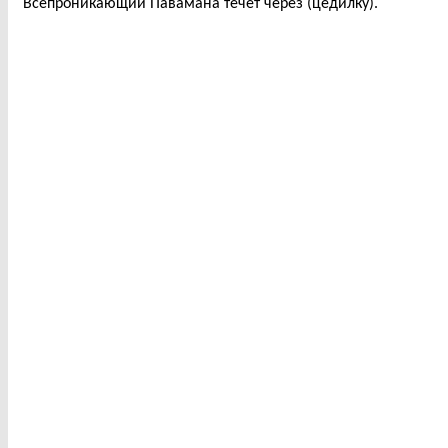
Всепроникающий Павамана течет через (цедилку).