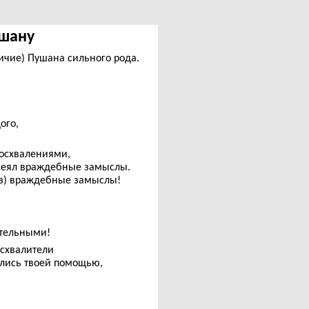
ушану
ичие) Пушана сильного рода.
ого,
восхвалениями,
ссеял враждебные замыслы.
рез) враждебные замыслы!
ательными!
осхвалители
ались твоей помощью,