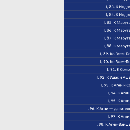
I, 83. К Индр
I, 84. К Индр
I, 85. К Марут
I, 86. К Марут
I, 87. К Марут
I, 88. К Марут
I, 89. Ко Всем-Б
I, 90. Ко Всем-Б
I, 91. К Соме
I, 92. К Ушас и А
I, 93. К Агни и 
I, 94. К Агни
I, 95. К Агни
I, 96. К Агни — дарител
I, 97. К Агни
I, 98. К Агни-Вайш