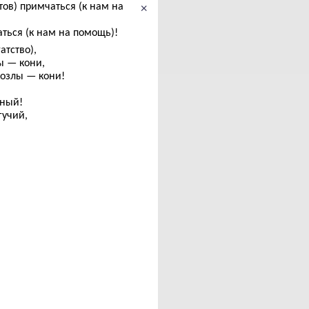
тов) примчаться (к нам на
×
ться (к нам на помощь)!
атство),
ы — кони,
 козлы — кони!
сный!
гучий,