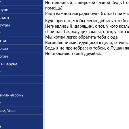
е
Негневливый, с широкой славой, будь (го
помощь),
аруне
Ради каждой награды будь (готов) примча
спати
Будь при нас, чтобы легко добыть это (бог
арутам
Негневливый, дарящий, о тот, у кого козл
(При нас,) жаждущих славы, о тот, у кого
у
Мы хотим легко обратить тебя сюда
Агни
Восхвалениями, идущими к цели, о чуде
Ведь я не пренебрегаю тобой, о Пушан ж
богам
Не отклоняю твоей дружбы.
богам
у и Варуне
е
ыжимания сомы
е
нам, Ушас
е