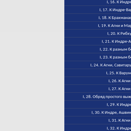
I, 16. К Индр
I, 17. К Индре-В
I, 18. К Брахмана
I, 19. К Агни и М
I, 20. К Рибх
I, 21. К Индре-
I, 22. К разным 
I, 23. К разным 
I, 24. К Агни, Савитар
I, 25. К Варун
I, 26. К Агни
I, 27. К Агни
I, 28. Обряд простого в
I, 29. К Индр
I, 30. К Индре, Ашви
I, 31. К Агни
I, 32. К Индр