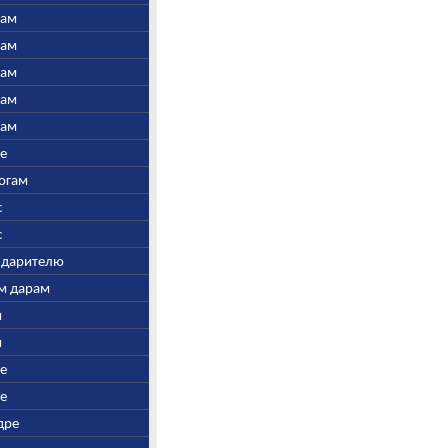
нам
нам
нам
нам
нам
ре
Богам
с
с
у дарителю
ым дарам
и
и
ре
ре
дре