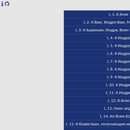
I, 1. К Агни
I, 2. К Ваю, Индре-Ваю,
I, 3. К Ашвинам, Индре, Всем
I, 4. К Индре
I, 5. К Индре
I, 6. К Индре
I, 7. К Индре
I, 8. К Индре
I, 9. К Индре
I, 10. К Индр
I, 11. К Индр
I, 12. К Агни
I, 13. Гимн-ап
I, 14. Ко Всем-Б
I, 15. К божествам, получающим ж