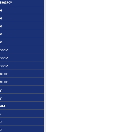
аведасу
ре
ре
ре
ре
ре
Богам
Богам
Богам
 Агни
 Агни
у
у
нам
с
е
е