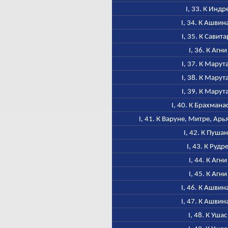
I, 33. К Индр
I, 34. К Ашвин
I, 35. К Савита
I, 36. К Агни
I, 37. К Марут
I, 38. К Марут
I, 39. К Марут
I, 40. К Брахмана
I, 41. К Варуне, Митре, Ар
I, 42. К Пуша
I, 43. К Рудр
I, 44. К Агни
I, 45. К Агни
I, 46. К Ашвин
I, 47. К Ашвин
I, 48. К Ушас