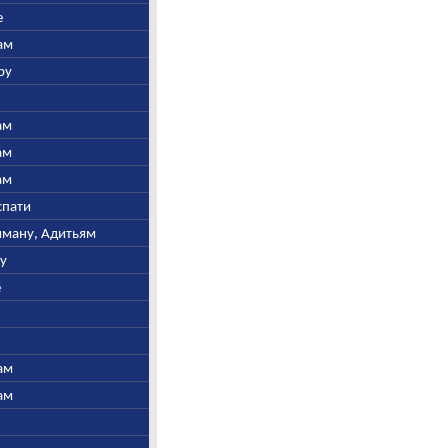
е
ам
ру
ам
ам
ам
спати
ьяману, Адитьям
ну
е
ам
ам