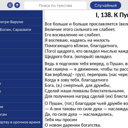
Случайный
I, 138. К П
 Митре-Варуне
Все больше и больше прославляется (вел
Величие этого сильного не слабеет,
-Богам, Сарасвати
Его восхваление не слабеет.
Я воспеваю, надеясь на милость
Помогающего вблизи, благодатного,
(Того) щедрого, кто овладел мыслью кажд
Щедрого бога, (который) овладел.
Ведь я подгоняю тебя вперед, о Пушан, 
Как скакуна — в движении, чтобы ты ра
Как верблюд(– груз), переправь (нас че
Когда я зову тебя, благодатного
е
Бога, (я,) смертный, для дружбы,
Сделай наши похвалы блистательными,
е
Для получения наград сделай (их) блист
О Пушан, (тот,) благодаря чьей дружбе в
ри
— А они таковы по силе духа — наслажд
Да, по силе духа — наслаждались,
огам
Тебя мы просим
ертву в урочное время
О новом дарении богатства.