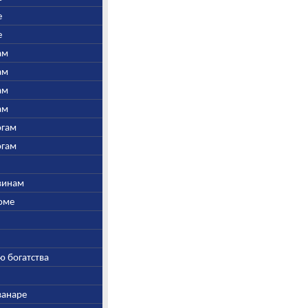
е
е
ам
ам
ам
ам
огам
огам
швинам
Соме
ю богатства
ванаре