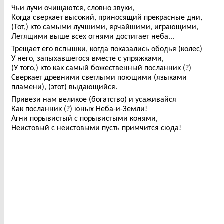
Чьи лучи очищаются, словно звуки,
Когда сверкает высокий, приносящий прекрасные дни,
(Тот,) кто самыми лучшими, ярчайшими, играющими,
Летящими выше всех огнями достигает неба...
Трещает его вспышки, когда показались ободья (колес)
У него, запыхавшегося вместе с упряжками,
(У того,) кто как самый божественный посланник (?)
Сверкает древними светлыми поющими (языками
пламени), (этот) выдающийся.
Привези нам великое (богатство) и усаживайся
Как посланник (?) юных Неба-и-Земли!
Агни порывистый с порывистыми конями,
Неистовый с неистовыми пусть примчится сюда!