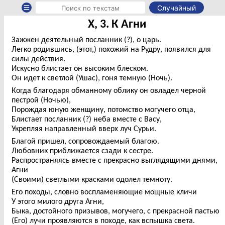
Случайный
X, 3. К Агни
Зажжен деятельный посланник (?), о царь.
Легко родившись, (этот,) похожий на Рудру, появился для
силы действия.
Искусно блистает он высоким блеском.
Он идет к светлой (Ушас), гоня темную (Ночь).
Когда благодаря обманному облику он овладел черной
пестрой (Ночью),
Порождая юную женщину, потомство могучего отца,
Блистает посланник (?) неба вместе с Васу,
Укрепляя направленный вверх луч Сурьи.
Благой пришел, сопровождаемый благою.
Любовник приближается сзади к сестре.
Распространяясь вместе с прекрасно выглядящими днями,
Агни
(Своими) светлыми красками одолел темноту.
Его походы, словно воспламеняющие мощные кличи
У этого милого друга Агни,
Быка, достойного призывов, могучего, с прекрасной пастью
(Его) лучи проявляются в походе, как вспышка света.