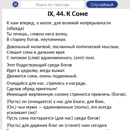
Случайный
IX, 44. К Соме
К нам вперед, о капля, для великой непрерывности
(обряда)
Ты течешь, словно неся волну,
В сторону богов, неутомимая.
Довольный молитвой, посланный поэтической мыслью,
Спешит сома в дальние края
С потоком (слов) вдохновенного, (этот) поэт,
Этот бодрствующий среди богов
Идет в цедилку, когда выжат.
Движется сома, очень подвижный.
Очищайся для нас, стремясь к награде,
Сделав обряд приятным!
Имеющий жертвенную солому стремится привлечь (богов).
(Пусть) он (очищается) у нас для Бхаги, для Ваю,
(Он,) чьи мужи — вдохновенные (поэты), кто всегда
усиливает (их)!
Пусть сома постарается (для нас) среди богов!
(Пусть) для дарения благ он (станет) нам сегодня