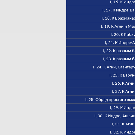
I, 16. К Индр
I, 17. К Индре-В
I, 18. К Брахмана
I, 19. К Агни и М
I, 20. К Рибх
I, 21. К Индре-
I, 22. К разным 
I, 23. К разным 
I, 24. К Агни, Савитар
I, 25. К Варун
I, 26. К Агни
I, 27. К Агни
I, 28. Обряд простого в
I, 29. К Индр
I, 30. К Индре, Ашви
I, 31. К Агни
I, 32. К Индр