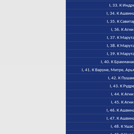
I, 33. К Индр
I, 34. К Ашвин
I, 35. К Савита
I, 36. К Агни
I, 37. К Марут
I, 38. К Марут
I, 39. К Марут
I, 40. К Брахмана
I, 41. К Варуне, Митре, Ар
I, 42. К Пуша
I, 43. К Рудр
I, 44. К Агни
I, 45. К Агни
I, 46. К Ашвин
I, 47. К Ашвин
I, 48. К Ушас