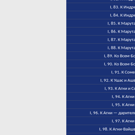
I, 83. К Индр
I, 84. К Индр
I, 85. К Марут
I, 86. К Марут
I, 87. К Марут
I, 88. К Марут
I, 89. Ко Всем-Б
I, 90. Ко Всем-Б
I, 91. К Соме
I, 92. К Ушас и А
I, 93. К Агни и 
I, 94. К Агни
I, 95. К Агни
I, 96. К Агни — дарител
I, 97. К Агни
I, 98. К Агни-Вайш