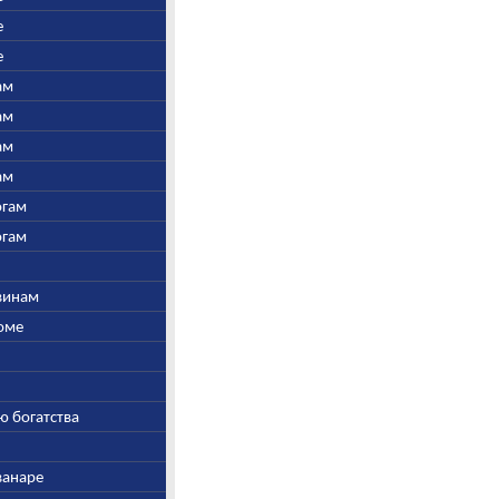
е
е
ам
ам
ам
ам
огам
огам
швинам
Соме
ю богатства
ванаре