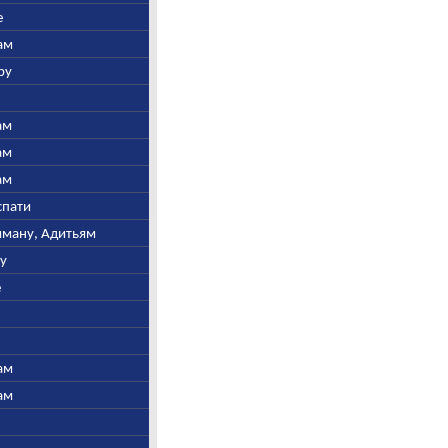
е
ам
ру
ам
ам
ам
спати
ьяману, Адитьям
ну
е
ам
ам