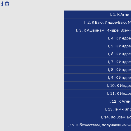
I, 1. К Агни
I, 2. К Ваю, Индре-Ваю,
I, 3. К Ашвинам, Индре, Всем
I, 4. К Индре
I, 5. К Индре
I, 6. К Индре
I, 7. К Индре
I, 8. К Индре
I, 9. К Индре
I, 10. К Индр
I, 11. К Индр
I, 12. К Агни
I, 13. Гимн-ап
I, 14. Ко Всем-Б
I, 15. К божествам, получающим ж