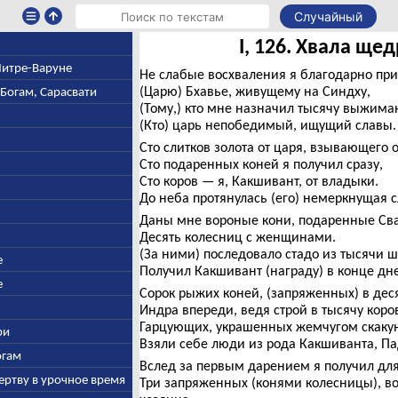
Случайный
I, 126. Хвала щ
 Митре-Варуне
Не слабые восхваления я благодарно при
(Царю) Бхавье, живущему на Синдху,
-Богам, Сарасвати
(Тому,) кто мне назначил тысячу выжима
(Кто) царь непобедимый, ищущий славы.
Сто слитков золота от царя, взывающего 
Сто подаренных коней я получил сразу,
Сто коров — я, Какшивант, от владыки.
До неба протянулась (его) немеркнущая с
Даны мне вороные кони, подаренные Св
Десять колесниц с женщинами.
(За ними) последовало стадо из тысячи ш
е
Получил Какшивант (награду) в конце дн
е
Сорок рыжих коней, (запряженных) в дес
Индра впереди, ведя строй в тысячу коро
Гарцующих, украшенных жемчугом скаку
ри
Взяли себе люди из рода Какшиванта, П
огам
Вслед за первым дарением я получил для
ертву в урочное время
Три запряженных (конями колесницы), в