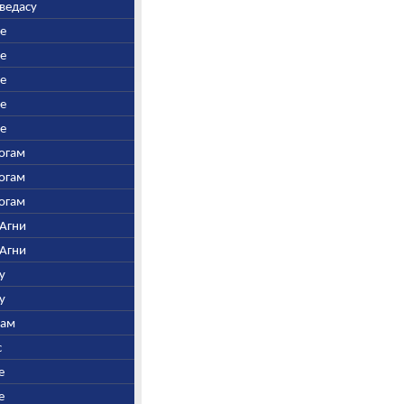
аведасу
ре
ре
ре
ре
ре
Богам
Богам
Богам
 Агни
 Агни
у
у
нам
с
е
е