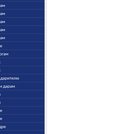
нам
нам
нам
нам
нам
ре
Богам
с
с
у дарителю
ым дарам
и
и
ре
ре
дре