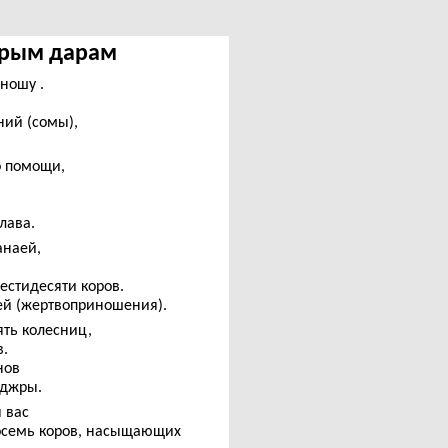
едрым дарам
ношу .
ний (сомы),
о помощи,
лава.
анаей,
естидесяти коров.
ей (жертвоприношения).
ять колесниц,
в.
нов
аджры.
 вас
осемь коров, насыщающих