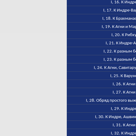
I, 16. К Индр
I, 17. К Индре-В
I, 18. К Брахмана
I, 19. К Агни и М
I, 20. К Рибх
I, 21. К Индре-
I, 22. К разным 
I, 23. К разным 
I, 24. К Агни, Савитар
I, 25. К Варун
I, 26. К Агни
I, 27. К Агни
I, 28. Обряд простого в
I, 29. К Индр
I, 30. К Индре, Ашви
I, 31. К Агни
I, 32. К Индр