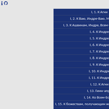
I, 1. К Агни
I, 2. К Ваю, Индре-Ваю,
I, 3. К Ашвинам, Индре, Всем
I, 4. К Индре
I, 5. К Индре
I, 6. К Индре
I, 7. К Индре
I, 8. К Индре
I, 9. К Индре
I, 10. К Индр
I, 11. К Индр
I, 12. К Агни
I, 13. Гимн-ап
I, 14. Ко Всем-Б
I, 15. К божествам, получающим ж