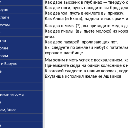
е
Как двое высоких в глубинах — твердую о
Как две ноги, пусть находите вы брод дл
аруне
Как два уха, пусть внемлете вы приказу!
спати
Как Анша (и Бхага), наделите нас ярким
арутам
Как два шмеля (?), вы приводите мед в 
Как две пчелы, (вы пьете молоко) из кор
у
вниз.
Агни
Как двое пахарей, проливающих пот,
Вы следуете по земле (и небу) с питатель
богам
хорошем пастбище.
богам
Мы хотим иметь успех с восхвалением, х
у и Варуне
Приезжайте сюда на одной колеснице к
К готовой сладости в наших коровах, по
е
Бхутанша исполнил желание Ашвинов.
ыжимания сомы
е
нам, Ушас
е