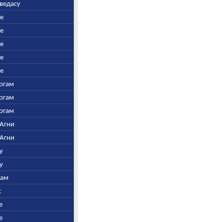
аведасу
ре
ре
ре
ре
ре
Богам
Богам
Богам
 Агни
 Агни
у
у
нам
с
е
е