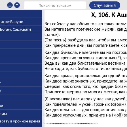
Случайный
X, 106. К А
 Митре-Варуне
Вот сейчас у вас обоих только такая цель:
Вы натягиваете поэтические мысли, как 
-Богам, Сарасвати
станок).
(Эта песнь) разбудила вас, чтобы вы вмес
Как прекрасные дни, вы притягиваете к с
Как два буйвола, налегаете вы на постром
Как два крепких тягловых животных (?), я
Ведь вы как два блистательных вестника
Не отходите, как буйволы от источника дл
Как два крыла, принадлежащих одной пт
Как двое ярких животных, приходите на 
е
Сверкая, как огонь того, кто предан богам
е
Приносите жертвы во многих местах, как
(Я восхваляю) вас двоих у нас как друзей,
Как повелителей мужей, грозных (своим)
ри
Как деятельных — для процветания, как д
огам
Как двое услужливых, придите на (мой) з
ертву в урочное время
……………………………………………