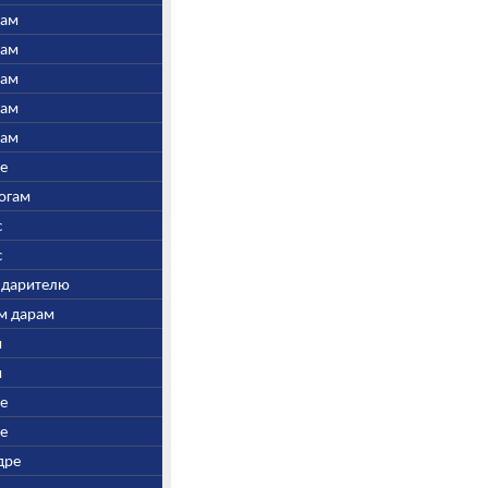
нам
нам
нам
нам
нам
ре
Богам
с
с
у дарителю
ым дарам
и
и
ре
ре
дре