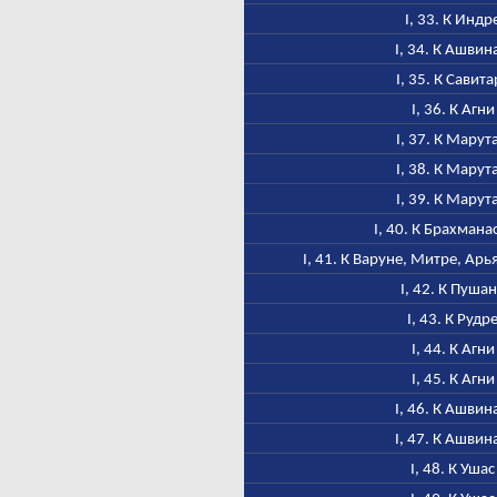
I, 33. К Индр
I, 34. К Ашвин
I, 35. К Савита
I, 36. К Агни
I, 37. К Марут
I, 38. К Марут
I, 39. К Марут
I, 40. К Брахмана
I, 41. К Варуне, Митре, Ар
I, 42. К Пуша
I, 43. К Рудр
I, 44. К Агни
I, 45. К Агни
I, 46. К Ашвин
I, 47. К Ашвин
I, 48. К Ушас