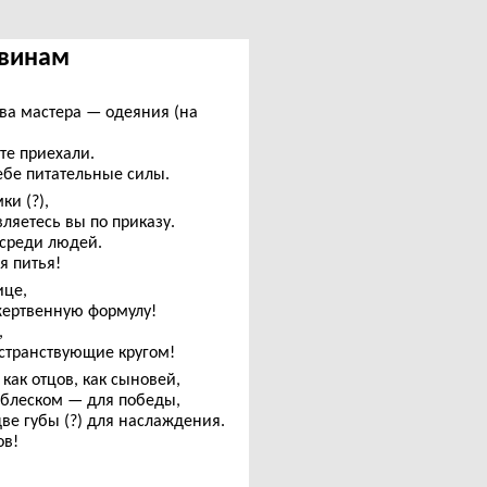
швинам
два мастера — одеяния (на
те приехали.
ебе питательные силы.
ки (?),
вляетесь вы по приказу.
 среди людей.
я питья!
ице,
жертвенную формулу!
,
 странствующие кругом!
 как отцов, как сыновей,
 блеском — для победы,
ве губы (?) для наслаждения.
ов!