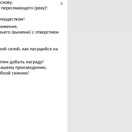
снову,
×
я пересекающего (реку)!
 имуществом!
движение,
овьего (вымени) с отверстием
ной силой, как пасущийся на
отим добыть награду!
 нашему произведению,
добной сиянию!