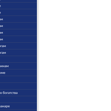
е
е
ам
ам
ам
ам
огам
огам
швинам
Соме
ю богатства
ванаре