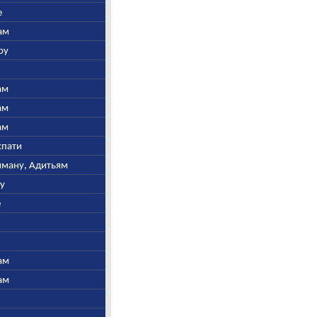
е
ам
ру
ам
ам
ам
спати
ьяману, Адитьям
ну
е
ам
ам