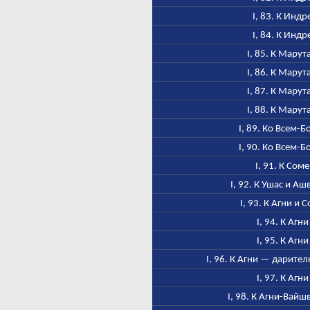
I, 83. К Индр
I, 84. К Индр
I, 85. К Марут
I, 86. К Марут
I, 87. К Марут
I, 88. К Марут
I, 89. Ко Всем-Б
I, 90. Ко Всем-Б
I, 91. К Соме
I, 92. К Ушас и А
I, 93. К Агни и 
I, 94. К Агни
I, 95. К Агни
I, 96. К Агни — дарител
I, 97. К Агни
I, 98. К Агни-Вайш