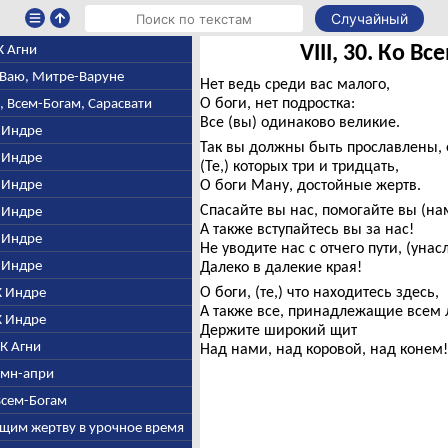
Случайный
VIII, 30. Ко В
 К Агни
е-Ваю, Митре-Варуне
Нет ведь среди вас малого,
О боги, нет подростка:
, Всем-Богам, Сарасвати
Все (вы) одинаково великие.
К Индре
Так вы должны быть прославлены, о
К Индре
(Те,) которых три и тридцать,
К Индре
О боги Ману, достойные жертв.
Спасайте вы нас, помогайте вы (нам
К Индре
А также вступайтесь вы за нас!
К Индре
Не уводите нас с отчего пути, (уна
К Индре
Далеко в далекие края!
О боги, (те,) что находитесь здесь,
 К Индре
А также все, принадлежащие всем
 К Индре
Держите широкий щит
. К Агни
Над нами, над коровой, над конем!
Гимн-апри
 Всем-Богам
ющим жертву в урочное время