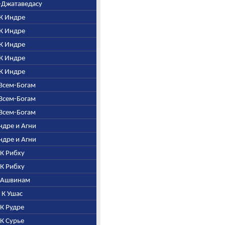
и-Джатаведасу
 К Индре
 К Индре
 К Индре
 К Индре
 К Индре
 Всем-Богам
 Всем-Богам
 Всем-Богам
Индре и Агни
Индре и Агни
 К Рибху
 К Рибху
К Ашвинам
. К Ушас
 К Рудре
 К Сурье