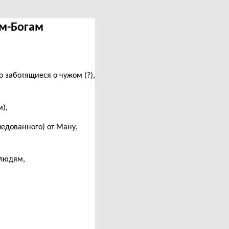
сем-Богам
 заботящиеся о чужом (?),
),
следованного) от Ману,
 людям,