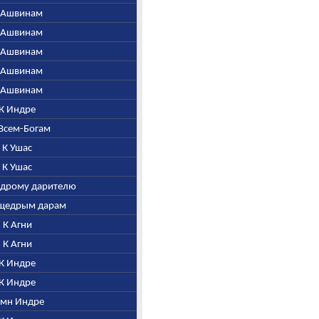
К Ашвинам
К Ашвинам
К Ашвинам
К Ашвинам
К Ашвинам
 К Индре
 Всем-Богам
. К Ушас
. К Ушас
щедрому дарителю
а щедрым дарам
. К Агни
. К Агни
 К Индре
 К Индре
Гимн Индре