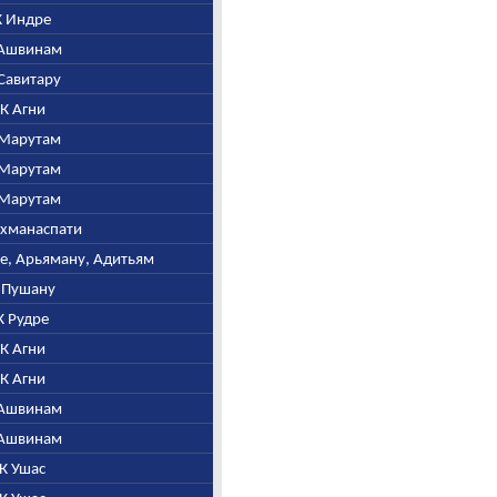
 К Индре
К Ашвинам
 Савитару
. К Агни
К Марутам
К Марутам
К Марутам
рахманаспати
ре, Арьяману, Адитьям
К Пушану
 К Рудре
. К Агни
. К Агни
К Ашвинам
К Ашвинам
. К Ушас