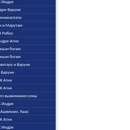
 К Индре
ндре-Варуне
рахманаспати
ни и Марутам
 К Рибху
Индре-Агни
азным богам
азным богам
Савитару и Варуне
К Варуне
. К Агни
. К Агни
того выжимания сомы
 К Индре
, Ашвинам, Ушас
. К Агни
 К Индре