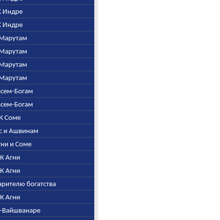
 К Индре
 К Индре
К Марутам
К Марутам
К Марутам
К Марутам
 Всем-Богам
 Всем-Богам
 К Соме
ас и Ашвинам
Агни и Соме
. К Агни
. К Агни
дарителю богатства
. К Агни
ни-Вайшванаре