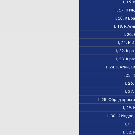
I, 16.
I, 17. К И
I, 18. К Б
I, 19. К Аг
I, 20.
I, 21. К 
I, 22. К р
I, 23. К р
I, 24. К Агни, 
I, 25. 
I, 26
I, 27
I, 28. Обряд прос
I, 29.
I, 30. К Индре
I, 31
I, 32.