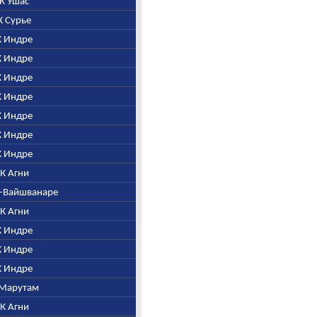
. К Ушас
 К Сурье
 К Индре
 К Индре
 К Индре
 К Индре
 К Индре
 К Индре
 К Индре
. К Агни
ни-Вайшванаре
. К Агни
 К Индре
 К Индре
 К Индре
К Марутам
. К Агни