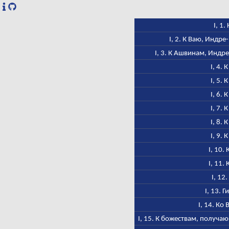
I, 1.
I, 2. К Ваю, Индр
I, 3. К Ашвинам, Индре
I, 4. 
I, 5. 
I, 6. 
I, 7. 
I, 8. 
I, 9. 
I, 10.
I, 11.
I, 12
I, 13. 
I, 14. Ко
I, 15. К божествам, получа