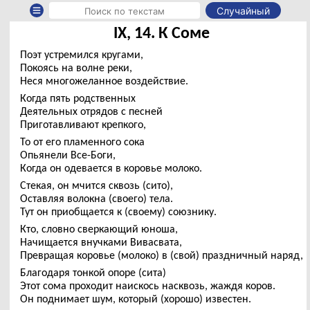
Случайный
IX, 14. К Соме
Поэт устремился кругами,
Покоясь на волне реки,
Неся многожеланное воздействие.
Когда пять родственных
Деятельных отрядов с песней
Приготавливают крепкого,
То от его пламенного сока
Опьянели Все-Боги,
Когда он одевается в коровье молоко.
Стекая, он мчится сквозь (сито),
Оставляя волокна (своего) тела.
Тут он приобщается к (своему) союзнику.
Кто, словно сверкающий юноша,
Начищается внучками Вивасвата,
Превращая коровье (молоко) в (свой) праздничный наряд,
Благодаря тонкой опоре (сита)
Этот сома проходит наискось насквозь, жаждя коров.
Он поднимает шум, который (хорошо) известен.