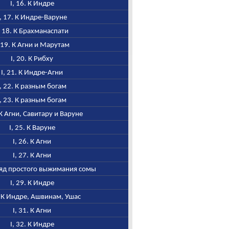
I, 16. К Индре
I, 17. К Индре-Варуне
, 18. К Брахманаспати
, 19. К Агни и Марутам
I, 20. К Рибху
I, 21. К Индре-Агни
I, 22. К разным богам
I, 23. К разным богам
. К Агни, Савитару и Варуне
I, 25. К Варуне
I, 26. К Агни
I, 27. К Агни
ряд простого выжимания сомы
I, 29. К Индре
. К Индре, Ашвинам, Ушас
I, 31. К Агни
I, 32. К Индре