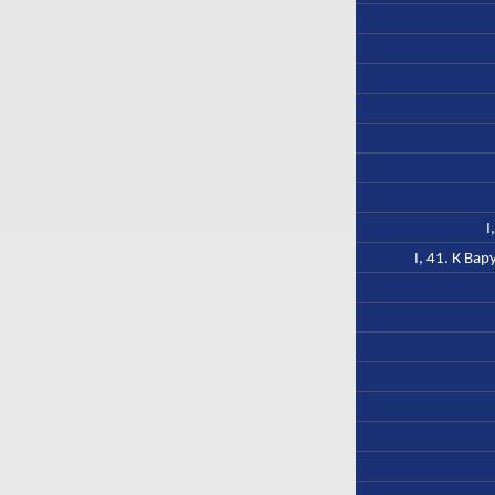
I
I, 41. К Ва