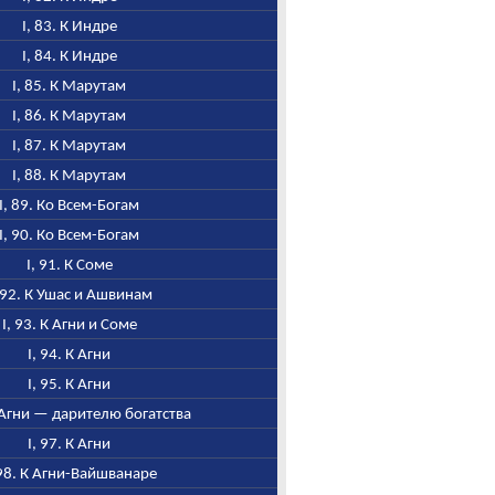
I, 83. К Индре
I, 84. К Индре
I, 85. К Марутам
I, 86. К Марутам
I, 87. К Марутам
I, 88. К Марутам
I, 89. Ко Всем-Богам
I, 90. Ко Всем-Богам
I, 91. К Соме
, 92. К Ушас и Ашвинам
I, 93. К Агни и Соме
I, 94. К Агни
I, 95. К Агни
К Агни — дарителю богатства
I, 97. К Агни
 98. К Агни-Вайшванаре