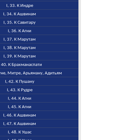
I, 33. К Индре
I, 34. К Ашвинам
I, 35. К Савитару
I, 36. К Агни
I, 37. К Марутам
I, 38. К Марутам
I, 39. К Марутам
, 40. К Брахманаспати
руне, Митре, Арьяману, Адитьям
I, 42. К Пушану
I, 43. К Рудре
I, 44. К Агни
I, 45. К Агни
I, 46. К Ашвинам
I, 47. К Ашвинам
I, 48. К Ушас