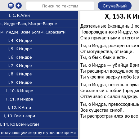
Случайный
X, 153. К 
I, 1. К Агни
Ваю, Индре-Ваю, Митре-Варуне
Деятельные (женщины,) п
Новорожденного Индру, ух
ам, Индре, Всем-Богам, Сарасвати
Став причастными к (его) 
I, 4. К Индре
Ты, о Индра, рожден от си
I, 5. К Индре
От могущества, от мощи.
I, 6. К Индре
Ты, о бык, бык и есть.
Ты, о Индра — убийца Ври
I, 7. К Индре
Ты расширил воздушное пр
I, 8. К Индре
Ты укрепил вверху небо (с
I, 9. К Индре
Ты, о Индра, несешь в рука
Связанный с тобой (предме
I, 10. К Индре
Оттачивая с силой ваджру.
I, 11. К Индре
Ты, о Индра, превосходиш
I, 12. К Агни
Все существа силой.
I, 13. Гимн-апри
Ты распространился во все
I, 14. Ко Всем-Богам
м, получающим жертву в урочное время