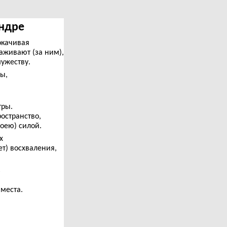
Индре
окачивая
аживают (за ним),
мужеству.
лы,
тры.
остранство,
воею) силой.
х
т) восхваления,
ь
 места.