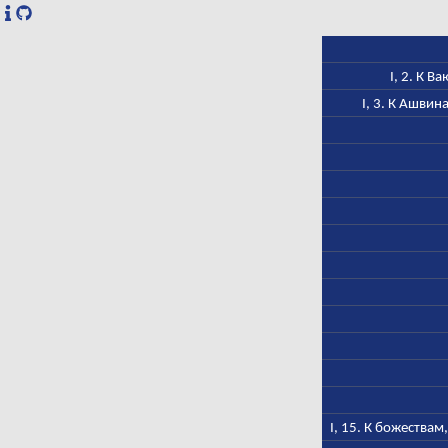
I, 2. К 
I, 3. К Ашвин
I, 15. К божества