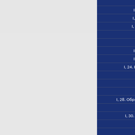
I
I
I, 24
I, 28. Об
I, 30