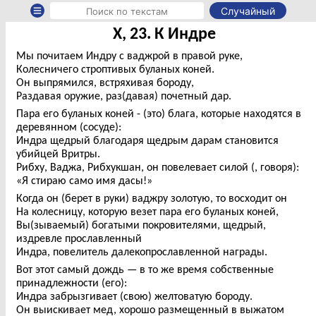
Случайный
X, 23. К Индре
Мы почитаем Индру с ваджрой в правой руке,
Колесничего строптивых буланых коней.
Он выпрямился, встряхивая бороду,
Раздавая оружие, раз(давая) почетный дар.
Пара его буланых коней - (это) блага, которые находятся в
деревянном (сосуде):
Индра щедрый благодаря щедрым дарам становится
убийцей Вритры.
Рибху, Ваджа, Рибхукшан, он повелевает силой (, говоря):
«Я стираю само имя дасы!»
Когда он (берет в руки) ваджру золотую, то восходит он
На колесницу, которую везет пара его буланых коней,
Вы(зываемый) богатыми покровителями, щедрый,
издревле прославленный
Индра, повелитель далекопрославленной награды.
Вот этот самый дождь — в то же время собственные
принадлежности (его):
Индра забрызгивает (свою) желтоватую бороду.
Он выискивает мед, хорошо размещенный в выжатом