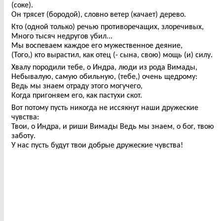
(соке).
Он трясет (бородой), словно ветер (качает) дерево.
Кто (одной только) речью противоречащих, злоречивых,
Много тысяч недругов убил...
Мы воспеваем каждое его мужественное деяние,
(Того,) кто вырастил, как отец (- сына, свою) мощь (и) силу.
Хвалу породили тебе, о Индра, люди из рода Вимады,
Небывалую, самую обильную, (тебе,) очень щедрому:
Ведь мы знаем отраду этого могучего,
Когда пригоняем его, как пастухи скот.
Вот потому пусть никогда не иссякнут наши дружеские
чувства:
Твои, о Индра, и риши Вимады Ведь мы знаем, о бог, твою
заботу.
У нас пусть будут твои добрые дружеские чувства!