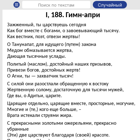
Случайный
I, 188. Гимн-апри
Зажженный, ты царствуешь сегодня
Как бог вместе с богами, о завоевывающий тысячу.
Как вестник, поэт, отвези жертвы!
О Танунапат, для идущего (путем) закона
Медом обмазывается жертва,
Дающая тысячные услады.
Политый (маслом), достойный наших призывов,
Привези богов, достойных жертв!
О Агни, ты — захватчик тысяч!
С силой они разостлали обращенную к востоку
Жертвенную солому, достаточную для тысячи мужей,
Где вы, о Адитьи, царите.
Царящие отдельно, царящие вместе, просторные, могучие,
Многие и (те,) кого еще больше, –
Врата истекали струями жира.
С прекрасными золотыми ожерельями, прекрасно
убранные
(Эти) две царствуют благодаря (своей) красоте.