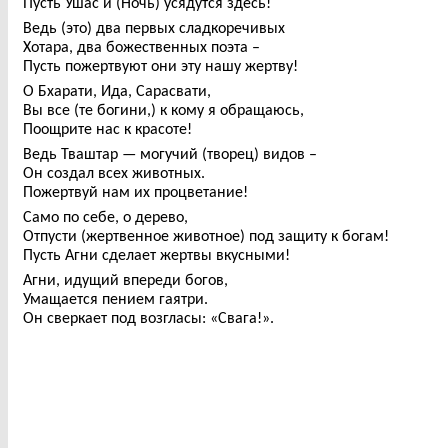
Пусть Ушас и (Ночь) усядутся здесь!
Ведь (это) два первых сладкоречивых
Хотара, два божественных поэта –
Пусть пожертвуют они эту нашу жертву!
О Бхарати, Ида, Сарасвати,
Вы все (те богини,) к кому я обращаюсь,
Поощрите нас к красоте!
Ведь Тваштар — могучий (творец) видов –
Он создал всех животных.
Пожертвуй нам их процветание!
Само по себе, о дерево,
Отпусти (жертвенное животное) под защиту к богам!
Пусть Агни сделает жертвы вкусными!
Агни, идущий впереди богов,
Умащается пением гаятри.
Он сверкает под возгласы: «Свага!».