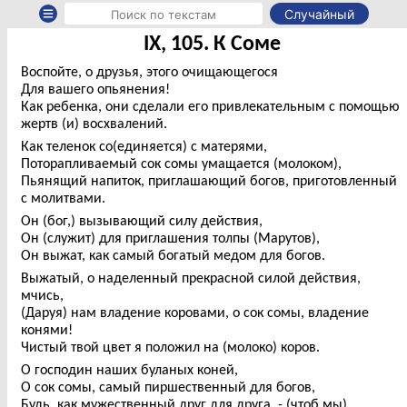
Случайный
IX, 105. К Соме
Воспойте, о друзья, этого очищающегося
Для вашего опьянения!
Как ребенка, они сделали его привлекательным с помощью
жертв (и) восхвалений.
Как теленок со(единяется) с матерями,
Поторапливаемый сок сомы умащается (молоком),
Пьянящий напиток, приглашающий богов, приготовленный
с молитвами.
Он (бог,) вызывающий силу действия,
Он (служит) для приглашения толпы (Марутов),
Он выжат, как самый богатый медом для богов.
Выжатый, о наделенный прекрасной силой действия,
мчись,
(Даруя) нам владение коровами, о сок сомы, владение
конями!
Чистый твой цвет я положил на (молоко) коров.
О господин наших буланых коней,
О сок сомы, самый пиршественный для богов,
Будь, как мужественный друг для друга, - (чтоб мы)