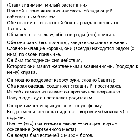
(Став) видимым, милый растет в них,
Прямой в лоне лежащих наискось, обладающий
собственным блеском.
Обе половины вселенной боятся рождающегося от
Тваштара.
Обращенные ко льву, обе они рады (его) принять.
Обе они рады (его принять), как две счастливые жены.
Словно мычащие коровы, они (всегда) находятся рядом (с
ним) по своей привычке.
Он был господином сил действия,
Которого они мажут жертвенными возлияниями, (подходя к
нему) справа.
Он мощно воздевает кверху руки, словно Савитар.
Оба края одежды соединяет страшный, простираясь.
Из себя самого извлекает он прозрачное покрывало.
Новую одежду он оставляет родителям.
Он принимает искрящуюся, высшую форму,
Когда смешивается на сиденье с коровьим (молоком), с
водами.
Поэт — (его) поэтическая мысль — очищает кругом
основание (жертвенного места).
Он всегда был встречей с миром богов.