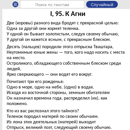
Случайный
I, 95. К Агни
Две (коровы) разного вида бродят с прекрасной целью:
Одна за другой они кормят теленка.
У одной он бывает золотистым, следуя своему обычаю,
У другой он кажется ясным, с прекрасным блеском.
Десять (пальцев) породили этого отпрыска Тваштара,
Неутомимые юные жены — того, кого надо носить с места
на место.
Остроликого, обладающего собственным блеском среди
людей,
Ярко сверкающего — они водят его вокруг.
Почитают три его рожденья:
Одно в море, одно на небе, (одно) в водах.
Исходя из восточной стороны, земным обитателям
Он назначил времена года, распределил (их), как
положено.
Кто из вас распознал этого тайного?
Теленок породил матерей по своим обычаям.
Из лона этих деятельных (матерей) выходит
Отпрыск, великий поэт, следующий своему обычаю.