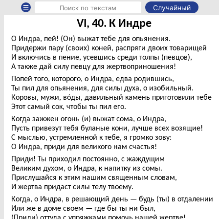
Случайный
VI, 40. К Индре
О Индра, пей! (Он) выжат тебе для опьянения.
Придержи пару (своих) коней, распряги двоих товарищей
И включись в пение, усевшись среди толпы (певцов),
А также дай силу певцу для жертвоприношения!
Попей того, которого, о Индра, едва родившись,
Ты пил для опьянения, для силы духа, о изобильный.
Коровы, мужи, вóды, давильный камень приготовили тебе
Этот самый сок, чтобы ты пил его.
Когда зажжен огонь (и) выжат сома, о Индра,
Пусть привезут тебя буланые кони, лучше всех возящие!
С мыслью, устремленной к тебе, я громко зову:
О Индра, приди для великого нам счастья!
Приди! Ты приходил постоянно, с жаждущим
Великим духом, о Индра, к напитку из сомы.
Прислушайся к этим нашим священным словам,
И жертва придаст силы телу твоему.
Когда, о Индра, в решающий день — будь (ты) в отдалении
Или же в доме своем — где бы ты ни был,
(Приди) оттуда с упряжками помочь нашей жертве!