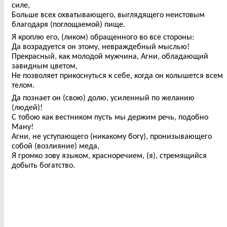
силе,
Больше всех охватывающего, выглядящего неистовым
благодаря (поглощаемой) пище.
Я кроплю его, (ликом) обращенного во все стороны:
Да возрадуется он этому, невраждебный мыслью!
Прекрасный, как молодой мужчина, Агни, обладающий
завидным цветом,
Не позволяет прикоснуться к себе, когда он колышется всем
телом.
Да познает он (свою) долю, усиленный по желанию
(людей)!
С тобою как вестником пусть мы держим речь, подобно
Ману!
Агни, не уступающего (никакому богу), пронизывающего
собой (возлияние) меда,
Я громко зову языком, красноречием, (я), стремящийся
добыть богатство.