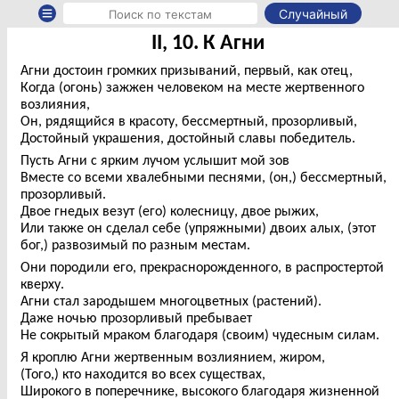
Случайный
II, 10. К Агни
Агни достоин громких призываний, первый, как отец,
Когда (огонь) зажжен человеком на месте жертвенного
возлияния,
Он, рядящийся в красоту, бессмертный, прозорливый,
Достойный украшения, достойный славы победитель.
Пусть Агни с ярким лучом услышит мой зов
Вместе со всеми хвалебными песнями, (он,) бессмертный,
прозорливый.
Двое гнедых везут (его) колесницу, двое рыжих,
Или также он сделал себе (упряжными) двоих алых, (этот
бог,) развозимый по разным местам.
Они породили его, прекраснорожденного, в распростертой
кверху.
Агни стал зародышем многоцветных (растений).
Даже ночью прозорливый пребывает
Не сокрытый мраком благодаря (своим) чудесным силам.
Я кроплю Агни жертвенным возлиянием, жиром,
(Того,) кто находится во всех существах,
Широкого в поперечнике, высокого благодаря жизненной