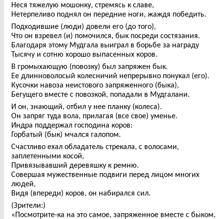
Неся тяжелую мошонку, стремясь к славе,
Нетерпеливо поднял он передние ноги, жаждя победить.
Подходившие (люди) довели его (до того),
Что он взревел (и) помочился, бык посреди состязания.
Благодаря этому Мудгала выиграл в борьбе за награду
Тысячу и сотню хорошо выпасенных коров.
В громыхающую (повозку) был запряжен бык.
Ее длинноволосый колесничий непрерывно понукал (его).
Кусочки навоза неистового запряженного (быка),
Бегущего вместе с повозкой, попадали в Мудгалани.
И он, знающий, отбил у нее планку (колеса).
Он запряг туда вола, прилагая (все свое) уменье.
Индра поддержал господина коров:
Горбатый (бык) мчался галопом.
Счастливо ехал обладатель стрекала, с волосами,
заплетенными косой,
Привязывавший деревяшку к ремню.
Совершая мужественные подвиги перед лицом многих
людей,
Видя (впереди) коров, он набирался сил.
(Зрители:)
«Посмотрите-ка на это самое, запряженное вместе с быком,