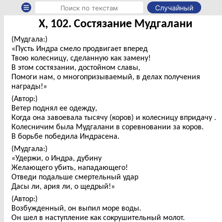
Случайный
X, 102. Состязание Мудгалани
(Мудгала:)
«Пусть Индра смело продвигает вперед
Твою колесницу, сделанную как замену!
В этом состязании, достойном славы,
Помоги нам, о многопризываемый, в делах получения
награды!»
(Автор:)
Ветер поднял ее одежду,
Когда она завоевала тысячу (коров) и колесницу впридачу .
Колесничим была Мудгалани в соревновании за коров.
В борьбе победила Индрасена.
(Мудгала:)
«Удержи, о Индра, дубину
Желающего убить, нападающего!
Отведи подальше смертельный удар
Дасы ли, ария ли, о щедрый!»
(Автор:)
Возбужденный, он выпил море воды.
Он шел в наступление как сокрушительный молот.