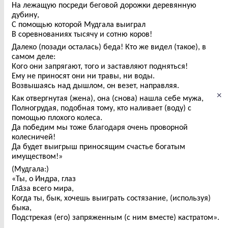
На лежащую посреди беговой дорожки деревянную
дубину,
С помощью которой Мудгала выиграл
В соревнованиях тысячу и сотню коров!
Далеко (позади осталась) беда! Кто же видел (такое), в
самом деле:
Кого они запрягают, того и заставляют подняться!
Ему не приносят они ни травы, ни воды.
Возвышаясь над дышлом, он везет, направляя.
×
Как отвергнутая (жена), она (снова) нашла себе мужа,
Полногрудая, подобная тому, кто наливает (воду) с
помощью плохого колеса.
Да победим мы тоже благодаря очень проворной
колесничей!
Да будет выигрыш приносящим счастье богатым
имуществом!»
(Мудгала:)
«Ты, о Индра, глаз
Гла́за всего мира,
Когда ты, бык, хочешь выиграть состязание, (используя)
быка,
Подстрекая (его) запряженным (с ним вместе) кастратом».