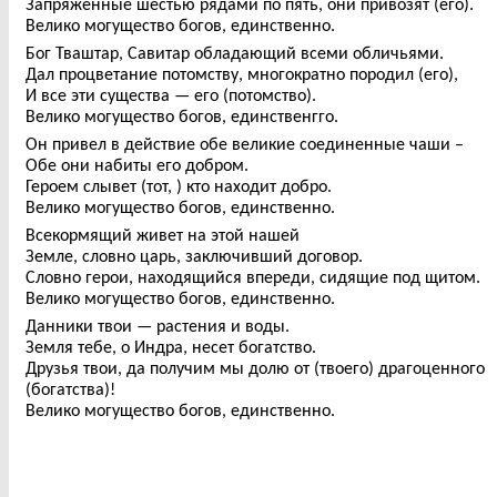
Запряженные шестью рядами по пять, они привозят (его).
Велико могущество богов, единственно.
Бог Тваштар, Савитар обладающий всеми обличьями.
Дал процветание потомству, многократно породил (его),
И все эти существа — его (потомство).
Велико могущество богов, единственгго.
Он привел в действие обе великие соединенные чаши –
Обе они набиты его добром.
Героем слывет (тот, ) кто находит добро.
Велико могущество богов, единственно.
Всекормящий живет на этой нашей
Земле, словно царь, заключивший договор.
Словно герои, находящийся впереди, сидящие под щитом.
Велико могущество богов, единственно.
Данники твои — растения и воды.
Земля тебе, о Индра, несет богатство.
Друзья твои, да получим мы долю от (твоего) драгоценного
(богатства)!
Велико могущество богов, единственно.