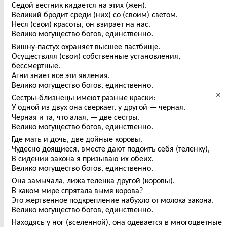
Седой вестник кидается на этих (жен).
Великий бродит среди (них) со (своим) светом.
Неся (свои) красоты, он взирает на нас.
Велико могущество богов, единственно.
Вишну-пастух охраняет высшее пастбище.
Осуществляя (свои) собственные установления,
бессмертные.
Агни знает все эти явления.
Велико могущество богов, единственно.
×
Сестры-близнецы имеют разные краски:
У одной из двух она сверкает, у другой — черная.
Черная и та, что алая, — две сестры.
Велико могущество богов, единственно.
Где мать и дочь, две дойные коровы.
Чудесно доящиеся, вместе дают подоить себя (теленку),
В сидении закона я призываю их обеих.
Велико могущество богов, единственно.
Она замычала, лижа теленка другой (коровы).
В каком мире спрятала вымя корова?
Это жертвенное подкрепление набухло от молока закона.
Велико могущество богов, единственно.
Находясь у ног (вселенной), она одевается в многоцветные