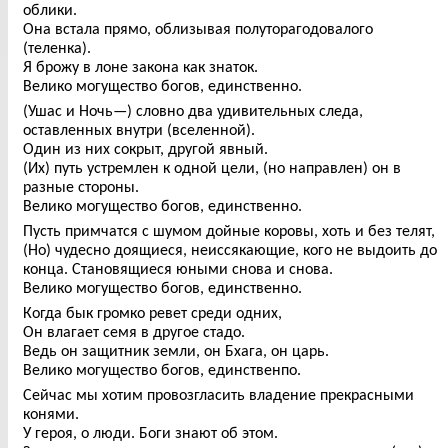
облики.
Она встала прямо, облизывая полуторагодовалого
(теленка).
Я брожу в лоне закона как знаток.
Велико могущество богов, единственно.
(Ушас и Ночь—) словно два удивительных следа,
оставленных внутри (вселенной).
Один из них сокрыт, другой явный.
(Их) путь устремлен к одной цели, (но направлен) он в
разные стороны.
Велико могущество богов, единственно.
Пусть примчатся с шумом дойные коровы, хоть и без телят,
(Но) чудесно доящиеся, неиссякающие, кого не выдоить до
конца. Становящиеся юными снова и снова.
Велико могущество богов, единственно.
Когда бык громко ревет среди одних,
Он влагает семя в другое стадо.
Ведь он защитник земли, он Бхага, он царь.
Велико могущество богов, единственпо.
Сейчас мы хотим провозгласить владение прекрасными
конями.
У героя, о люди. Боги знают об этом.