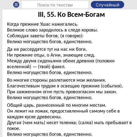
Случайный
III, 55. Ко Всем-Богам
Когда прежние Ушас нажигались.
Великое слово зародилось в следе коровы.
Соблюдая заветы богов, (я говорю):
Велико могущество богов, единственно.
Да не рассердятся тут на нас ни боги,
Ни прежние отцы, о Агни, знающие след.
Между двумя сиденьями обеих древних (половин
вселенной) — (твой) факел.
Велико могущество богов, единственно.
Во многие стороны разлетаются мои желания.
Благочестивым трудом я освещаю прежние (события).
При зажженном огне пусть провозгласим мы закон.
Велико могущество богов, единственно.
Общий царь, разнесенный по многим местам.
Он лежит на ложах, предоставленный самому себе в
каждом куске древесины.
Другая (чем мать) несет теленка; (салха) мать пребывает в
покое.
Велико могущество богов, единственно.