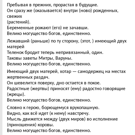
Пребывая в прежних, прорастая в будущие.
Он сразу же (оказывается) внутри (ново) рожденных,
свежих
(растений).
Беременные рожают (его) не зачавши.
Велико могущество богов, единственно.
Лежавший (раньше) по ту сторону, (этот, ) имеющий двух
матерей
Теленок бродит теперь непривязанный, один.
Таковы заветы Митры, Варуны.
Велико могущество богов, единственно.
Имеющий двух матерей, хотар — самодержец на местах
жертвенных раздач.
Он шевелится поверху, дно остается в покое.
Радостные (жертвы) приносят (ему) радостно говорящие
(жрецы).
Велико могущество богов, единственно.
Словно к герою, борющемуся врукопашную.
Видно, как всё идет (к нему) навстречу.
Мысль движется между (двух миров) во исполнение
(приношения) коровы.
Велико могущество богов, единственно.