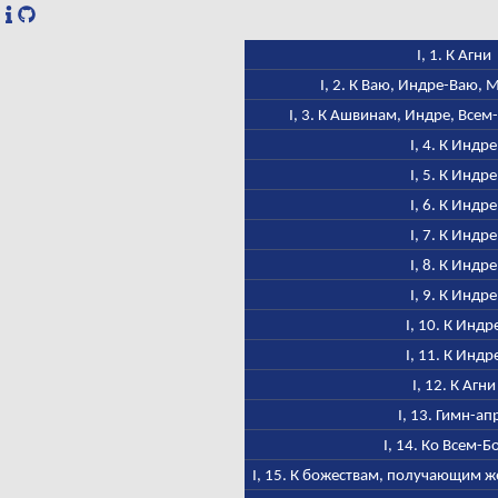
I, 1. К Агни
I, 2. К Ваю, Индре-Ваю,
I, 3. К Ашвинам, Индре, Всем
I, 4. К Индре
I, 5. К Индре
I, 6. К Индре
I, 7. К Индре
I, 8. К Индре
I, 9. К Индре
I, 10. К Индр
I, 11. К Индр
I, 12. К Агни
I, 13. Гимн-ап
I, 14. Ко Всем-Б
I, 15. К божествам, получающим ж