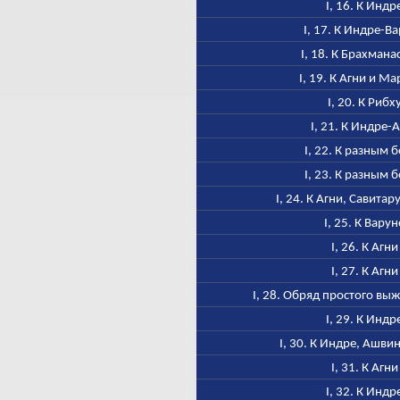
I, 16. К Индр
I, 17. К Индре-В
I, 18. К Брахмана
I, 19. К Агни и М
I, 20. К Рибх
I, 21. К Индре-
I, 22. К разным 
I, 23. К разным 
I, 24. К Агни, Савитар
I, 25. К Варун
I, 26. К Агни
I, 27. К Агни
I, 28. Обряд простого в
I, 29. К Индр
I, 30. К Индре, Ашви
I, 31. К Агни
I, 32. К Индр