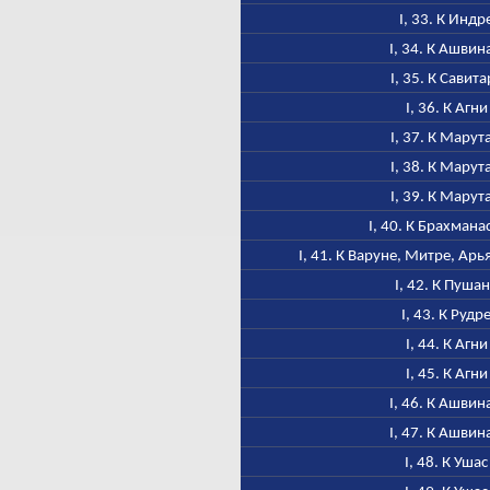
I, 33. К Индр
I, 34. К Ашвин
I, 35. К Савита
I, 36. К Агни
I, 37. К Марут
I, 38. К Марут
I, 39. К Марут
I, 40. К Брахмана
I, 41. К Варуне, Митре, Ар
I, 42. К Пуша
I, 43. К Рудр
I, 44. К Агни
I, 45. К Агни
I, 46. К Ашвин
I, 47. К Ашвин
I, 48. К Ушас