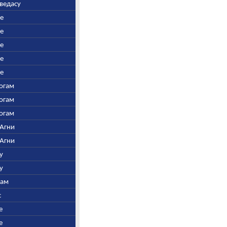
аведасу
ре
ре
ре
ре
ре
Богам
Богам
Богам
 Агни
 Агни
у
у
нам
с
е
е