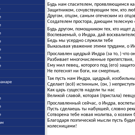
Будь нам спасителем, проявляющимся как
е
Защитником, сочувствующим тем, кто люб
Другом, отцом, самым отеческим из отцо
е
Создателем простора, дающим телесную си
е
Будь другом, помощником тех, кто ищет д
е
Воспеваемый, о Индра, дай восхвалителю
Бедь мы усердно служили тебе
е
Выказывая уважение этими трудами, о И
е
Прославлен щедрый Индра (за то, ) что о
е
Разбивает многочисленные препятствия,
Ему мил певец, которого под (его) защит
е
Не потеснят ни боги, ни смертные.
Так пусть нам Индра, щедрый, изобильны
ванаре
Сделает (всё) истинным, (он, ) непристу
Как царь существ надели ты нас
Великой славой, которая (пристала) певцу
е
Прославленный сейчас, о Индра, воспеты
е
Пусть сделаешь ты набухшей, словно рек
е
Сотворена тебе новая молитва, о хозяин 
Благодаря поэтической мысли пусть буд
ам
колесницами!