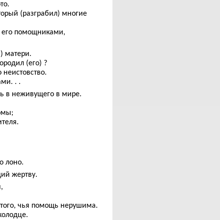
то.
оторый (разграбил) многие
 его помощниками,
) матери.
ородил (его) ?
о неистовство.
и. . .
ь в неживущего в мире.
омы;
теля.
о лоно.
щий жертву.
,
.
того, чья помощь нерушима.
колодце.