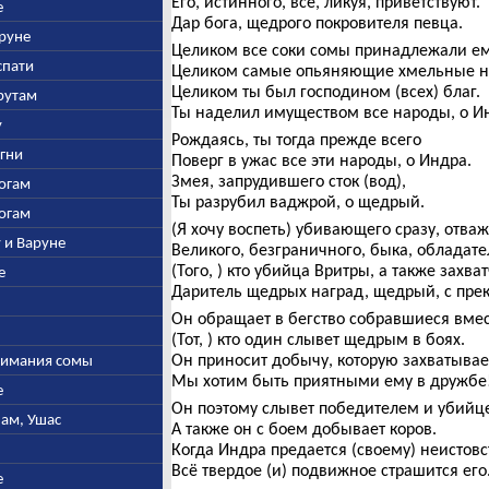
Его, истинного, все, ликуя, приветствуют.
е
Дар бога, щедрого покровителя певца.
аруне
Целиком все соки сомы принадлежали ем
спати
Целиком самые опьяняющие хмельные н
Целиком ты был господином (всех) благ.
арутам
Ты наделил имуществом все народы, о И
у
Рождаясь, ты тогда прежде всего
Агни
Поверг в ужас все эти народы, о Индра.
Змея, запрудившего сток (вод),
богам
Ты разрубил ваджрой, о щедрый.
богам
(Я хочу воспеть) убивающего сразу, отваж
у и Варуне
Великого, безграничного, быка, обладат
(Того, ) кто убийца Вритры, а также захва
е
Даритель щедрых наград, щедрый, с пре
Он обращает в бегство собравшиеся вмес
(Тот, ) кто один слывет щедрым в боях.
Он приносит добычу, которую захватывае
ыжимания сомы
Мы хотим быть приятными ему в дружбе
е
Он поэтому слывет победителем и убийц
нам, Ушас
А также он с боем добывает коров.
Когда Индра предается (своему) неистовс
Всё твердое (и) подвижное страшится его
е