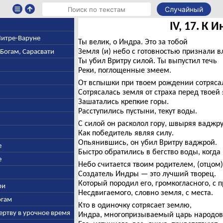
Случайный
IV, 17. К 
 Митре-Варуне
Ты велик, о Индра. Это за тобой
Земля (и) небо с готовностью признали в
-Богам, Сарасвати
Ты убил Вритру силой. Ты выпустил течь
Реки, поглощенные змеем.
От вспышки при твоем рождении сотряса
Сотрясалась земля от страха перед твоей
Зашатались крепкие горы.
Расступились пустыни, текут воды.
С силой он расколол гору, швыряя ваджру
Как победитель являя силу.
Опьянившись, он убил Вритру ваджрой.
е
Быстро обратились в бегство воды, когда 
е
Небо считается твоим родителем, (отцом)
Создатель Индры — это лучший творец.
Который породил его, громкогласного, с 
ри
Несдвигаемого, словно земля, с места.
огам
Кто в одиночку сотрясает землю,
ертву в урочное время
Индра, многопризываемый царь народов,