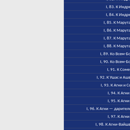
I, 83. К Индр
I, 84. К Индр
I, 85. К Марут
I, 86. К Марут
I, 87. К Марут
I, 88. К Марут
I, 89. Ко Всем-Б
I, 90. Ко Всем-Б
I, 91. К Соме
I, 92. К Ушас и А
I, 93. К Агни и 
I, 94. К Агни
I, 95. К Агни
I, 96. К Агни — дарител
I, 97. К Агни
I, 98. К Агни-Вайш