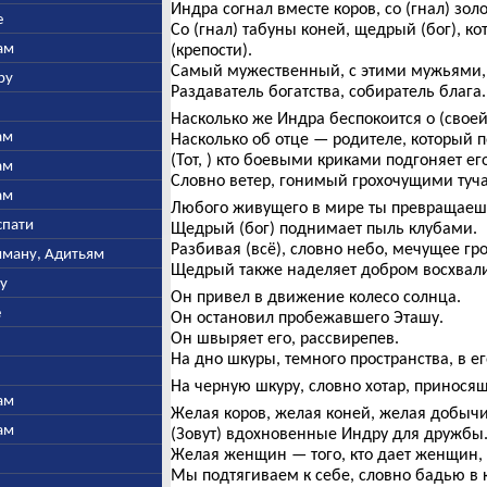
Индра согнал вместе коров, со (гнал) золо
е
Со (гнал) табуны коней, щедрый (бог), к
ам
(крепости).
Самый мужественный, с этими мужьями,
ру
Раздаватель богатства, собиратель блага.
Насколько же Индра беспокоится о (своей
ам
Насколько об отце — родителе, который п
(Тот, ) кто боевыми криками подгоняет ег
ам
Словно ветер, гонимый грохочущими тучам
ам
Любого живущего в мире ты превращаеш
спати
Щедрый (бог) поднимает пыль клубами.
Разбивая (всё), словно небо, мечущее гр
ьяману, Адитьям
Щедрый также наделяет добром восхвали
ну
Он привел в движение колесо солнца.
е
Он остановил пробежавшего Эташу.
Он швыряет его, рассвирепев.
На дно шкуры, темного пространства, в ег
На черную шкуру, словно хотар, принося
ам
Желая коров, желая коней, желая добычи
ам
(Зовут) вдохновенные Индру для дружбы
Желая женщин — того, кто дает женщин, 
Мы подтягиваем к себе, словно бадью в 