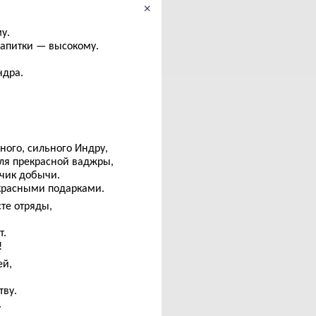
×
у.
апитки — высокому.
ндра.
ного, сильного Индру,
еля прекрасной ваджры,
тчик добычи.
красными подарками.
те отряды,
т.
!
ей,
тву.
.