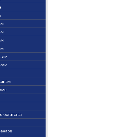
е
е
ам
ам
ам
ам
огам
огам
швинам
Соме
ю богатства
ванаре