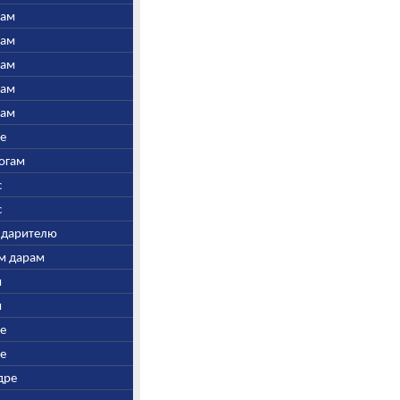
нам
нам
нам
нам
нам
ре
Богам
с
с
у дарителю
ым дарам
и
и
ре
ре
дре