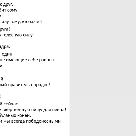
 друг.
ит сому.
в.
лу тому, кто хочет!
руга!
 телесную силу:
ндра.
н один
 не имеющие себе равных.
ой
й.
пный правитель народов!
!
й сейчас.
и, жертвенную пищу для певца!
буланых коней.
ем мы всегда победоносными