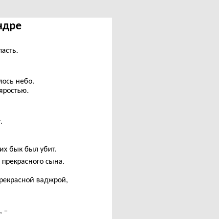
Индре
ласть.
лось небо.
 яростью.
.
их бык был убит.
 прекрасного сына.
прекрасной ваджрой,
 –