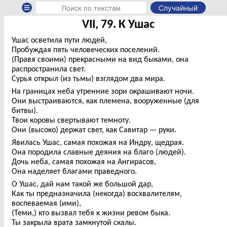
Случайный
VII, 79. К Ушас
Ушас осветила пути людей,
Пробуждая пять человеческих поселений.
(Правя своими) прекрасными на вид быками, она
распространила свет.
Сурья открыл (из тьмы) взглядом два мира.
На границах неба утренние зори окрашивают ночи.
Они выстраиваются, как племена, вооруженные (для
битвы).
Твои коровы свертывают темноту.
Они (высоко) держат свет, как Савитар — руки.
Явилась Ушас, самая похожая на Индру, щедрая.
Она породила славные деяния на благо (людей).
Дочь неба, самая похожая на Ангирасов,
Она наделяет благами праведного.
О Ушас, дай нам такой же большой дар,
Как ты предназначила (некогда) восхвалителям,
воспеваемая (ими),
(Теми,) кто вызвал тебя к жизни ревом быка.
Ты закрыла врата замкнутой скалы.