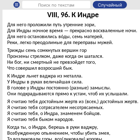
Случайный
VIII, 96. К Индре
Для него проложили путь утренние зори,
Для Индры ночное время — прекрасно восхваленные ночи.
Для него остановились вóды, семь матерей,
Реки, легко преодолимые для переправы мужей.
Трижды семь сомкнутых вершин гор
Пронзены стрелком, даже когда он шатался.
Ни бог, ни смертный не превзойдет того,
Что совершил возросший бык.
К Индре льнет ваджра из металла.
У Индры в руках величайшая сила.
В голове у Индры постоянно (разные) замыслы.
Они подкрадываются прямо к устам, чтоб их услышали.
Я считаю тебя достойным жертв из (всех,) достойных жертв.
Я считаю тебя сотрясателем несотрясаемых.
Я считаю тебя, о Индра, знаменем бойцов.
Я считаю тебя быком народов.
Когда ты, о Индра, берешь в руки ваджру,
Возбужденную опьянением, чтобы убить змея,
То возликовали горы, воз(ликовали) коровы,