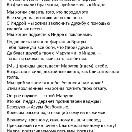
Воз(ликовали) брахманы, приближаясь к Индре.
Мы хотим славить того, кто породил эти
Все существа, возникшие после него.
С Индрой мы хотим заключить дружбу с помощью
хвалебных песен.
Мы хотим подсесть к Индре с поклонами.
Подавшись назад от фырканья Вритры,
Тебя покинули все боги, что (твои) друзья.
Да будет дружба твоя с Марутами, о Индра, —
Тогда ты сможешь выиграть все битвы.
(Мы,) трижды шестьдесят Марутов (идем) к тебе,
Возрастая в силе, достойные жертв, как блистательная
толпа.
Мы приближаемся к тебе. Установи нам долю!
Этим возлиянием мы хотим почтить твою отвагу.
Острое оружие — строй Марутов.
Кто же, Индра, дерзнет против твоей ваджры?
Безоружны Асуры безбожные,
Колесом рассей их, о пьющий сому из выжимок!
Великому, грозному, сильному вышли вперед
Прекрасный гимн, очень благожелательному к скоту!
Индре, притягиваемому песнями, посвяти