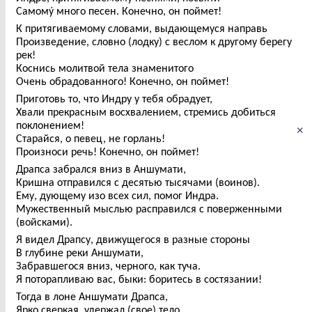
Самомý много песен. Конечно, он поймет!
К притягиваемому словами, выдающемуся направь
Произведение, словно (лодку) с веслом к другому берегу
рек!
Коснись молитвой тела знаменитого
Очень обрадованного! Конечно, он поймет!
Приготовь то, что Индру у тебя обрадует,
Хвали прекрасным восхвалением, стремись добиться
поклонением!
×
Старайся, о певец, не горлань!
Произноси речь! Конечно, он поймет!
Драпса забрался вниз в Аншумати,
Кришна отправился с десятью тысячами (воинов).
Ему, дующему изо всех сил, помог Индра.
Мужественный мыслью расправился с поверженными
(войсками).
Я видел Драпсу, движущегося в разные стороны
В глубине реки Аншумати,
Забравшегося вниз, черного, как туча.
Я поторапливаю вас, быки: боритесь в состязании!
Тогда в лоне Аншумати Драпса,
Ярко сверкая, удержал (свое) тело.