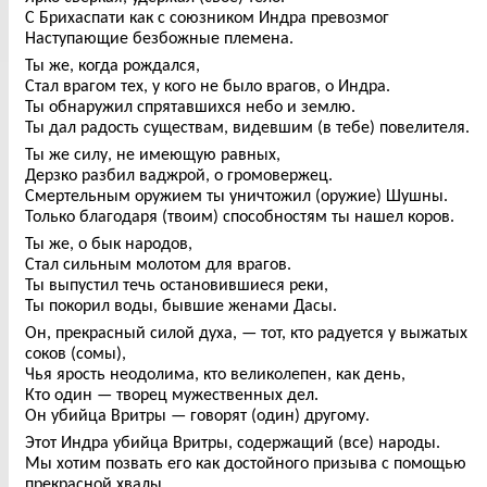
С Брихаспати как с союзником Индра превозмог
Наступающие безбожные племена.
Ты же, когда рождался,
Стал врагом тех, у кого не было врагов, о Индра.
Ты обнаружил спрятавшихся небо и землю.
Ты дал радость существам, видевшим (в тебе) повелителя.
Ты же силу, не имеющую равных,
Дерзко разбил ваджрой, о громовержец.
Смертельным оружием ты уничтожил (оружие) Шушны.
Только благодаря (твоим) способностям ты нашел коров.
Ты же, о бык народов,
Стал сильным молотом для врагов.
Ты выпустил течь остановившиеся реки,
Ты покорил воды, бывшие женами Дасы.
Он, прекрасный силой духа, — тот, кто радуется у выжатых
соков (сомы),
Чья ярость неодолима, кто великолепен, как день,
Кто один — творец мужественных дел.
Он убийца Вритры — говорят (один) другому.
Этот Индра убийца Вритры, содержащий (все) народы.
Мы хотим позвать его как достойного призыва с помощью
прекрасной хвалы.