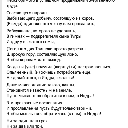
Неоспоримого в успешном продвижении жертвенного
труда.
Спасающего народы,
Выбивающего добычу, состоящую из коров,
(Всегда) одинакового я хочу вам прославить,
Рибхукшана, которого не удержать, —
В гимнах — подкрепителя сына Тугры,
Индру у выжатого сомы,
(Того,) кто для Тришоки просто разрезал
Широкую гору, составляющую лоно,
Чтобы коровам дать выход.
Когда ты (уже) получил (жертву) (и) настраиваешься,
Опьяненный, (и) хочешь потребовать еще,
Не делай этого, о Индра, сжалься!
Даже малое деяние такого, как ты,
Становится известным на земле.
Пусть мысль твоя обратится к нам, о Индра!
Эти прекрасные воспевания
И прославления пусть будут только твоими,
Чтобы мысль твоя обратилась (к нам), о Индра!
Ни за один наш грех,
Ни за два или три,