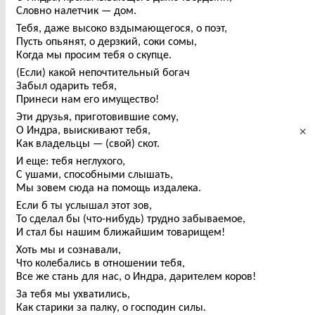
Словно налетчик — дом.
Тебя, даже высоко вздымающегося, о поэт,
Пусть опьянят, о дерзкий, соки сомы,
Когда мы просим тебя о скупце.
(Если) какой непочтительный богач
Забыл одарить тебя,
Принеси нам его имущество!
Эти друзья, приготовившие сому,
×
О Индра, выискивают тебя,
Как владельцы — (свой) скот.
И еще: тебя неглухого,
С ушами, способными слышать,
Мы зовем сюда на помощь издалека.
Если б ты услышал этот зов,
То сделал бы (что-нибудь) трудно забываемое,
И стал бы нашим ближайшим товарищем!
Хоть мы и сознавали,
Что колебались в отношении тебя,
Все же стань для нас, о Индра, дарителем коров!
За тебя мы ухватились,
Как старики за палку, о господин силы.