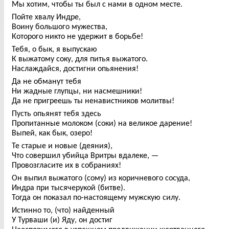
Мы хотим, чтобы ты был с нами в одном месте.
Пойте хвалу Индре,
Воину большого мужества,
Которого никто не удержит в борьбе!
Тебя, о бык, я выпускаю
К выжатому соку, для питья выжатого.
Наслаждайся, достигни опьянения!
Да не обманут тебя
Ни жадные глупцы, ни насмешники!
Да не пригреешь ты ненавистников молитвы!
Пусть опьянят тебя здесь
Пропитанные молоком (соки) на великое дарение!
Выпей, как бык, озеро!
Те старые и новые (деяния),
Что совершил убийца Вритры вдалеке, —
Провозгласите их в собраниях!
Он выпил выжатого (сому) из коричневого сосуда,
Индра при тысячерукой (битве).
Тогда он показал по-настоящему мужскую силу.
Истинно то, (что) найденный
У Турваши (и) Яду, он достиг