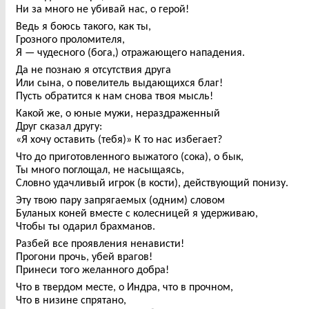
Ни за много не убивай нас, о герой!
Ведь я боюсь такого, как ты,
Грозного проломителя,
Я — чудесного (бога,) отражающего нападения.
Да не познаю я отсутствия друга
Или сына, о повелитель выдающихся благ!
Пусть обратится к нам снова твоя мысль!
Какой же, о юные мужи, нераздраженный
Друг сказал другу:
«Я хочу оставить (тебя)» К то нас избегает?
Что до приготовленного выжатого (сока), о бык,
Ты много поглощал, не насыщаясь,
Словно удачливый игрок (в кости), действующий понизу.
Эту твою пару запрягаемых (одним) словом
Буланых коней вместе с колесницей я удерживаю,
Чтобы ты одарил брахманов.
Разбей все проявления ненависти!
Прогони прочь, убей врагов!
Принеси того желанного добра!
Что в твердом месте, о Индра, что в прочном,
Что в низине спрятано,