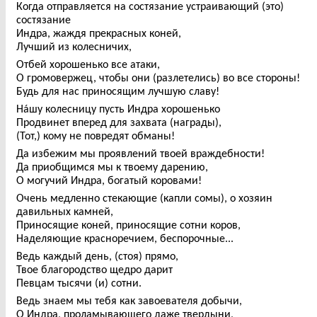
Когда отправляется на состязание устраивающий (это)
состязание
Индра, жаждя прекрасных коней,
Лучший из колесничих,
Отбей хорошенько все атаки,
О громовержец, чтобы они (разлетелись) во все стороны!
Будь для нас приносящим лучшую славу!
Нáшу колесницу пусть Индра хорошенько
Продвинет вперед для захвата (награды),
(Тот,) кому не повредят обманы!
Да избежим мы проявлений твоей враждебности!
Да приобщимся мы к твоему дарению,
О могучий Индра, богатый коровами!
Очень медленно стекающие (капли сомы), о хозяин
давильных камней,
Приносящие коней, приносящие сотни коров,
Наделяющие красноречием, беспорочные...
Ведь каждый день, (стоя) прямо,
Твое благородство щедро дарит
Певцам тысячи (и) сотни.
Ведь знаем мы тебя как завоевателя добычи,
О Индра, проламывающего даже твердыни,