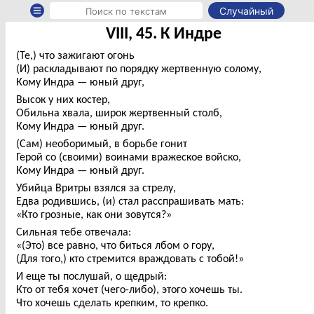
Случайный
VIII, 45. К Индре
(Те,) что зажигают огонь
(И) раскладывают по порядку жертвенную солому,
Кому Индра — юный друг,
Высок у них костер,
Обильна хвала, широк жертвенный столб,
Кому Индра — юный друг.
(Сам) необоримый, в борьбе гонит
Герой со (своими) воинами вражеское войско,
Кому Индра — юный друг.
Убийца Вритры взялся за стрелу,
Едва родившись, (и) стал расспрашивать мать:
«Кто грозные, как они зовутся?»
Сильная тебе отвечала:
«(Это) все равно, что биться лбом о гору,
(Для того,) кто стремится враждовать с тобой!»
И еще ты послушай, о щедрый:
Кто от тебя хочет (чего-либо), этого хочешь ты.
Что хочешь сделать крепким, то крепко.