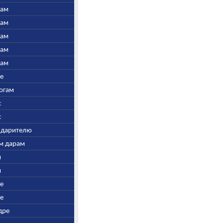
нам
нам
нам
нам
нам
ре
Богам
с
с
у дарителю
ым дарам
и
и
ре
ре
дре