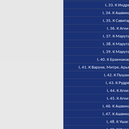
I, 33. К Индр
I, 34. К Ашвин
I, 35. К Савита
I, 36. К Агни
I, 37. К Марут
I, 38. К Марут
I, 39. К Марут
I, 40. К Брахмана
I, 41. К Варуне, Митре, Ар
I, 42. К Пуша
I, 43. К Рудр
I, 44. К Агни
I, 45. К Агни
I, 46. К Ашвин
I, 47. К Ашвин
I, 48. К Ушас