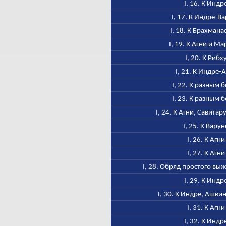
I, 16. К Индр
I, 17. К Индре-В
I, 18. К Брахмана
I, 19. К Агни и М
I, 20. К Рибх
I, 21. К Индре-
I, 22. К разным 
I, 23. К разным 
I, 24. К Агни, Савитар
I, 25. К Варун
I, 26. К Агни
I, 27. К Агни
I, 28. Обряд простого в
I, 29. К Индр
I, 30. К Индре, Ашви
I, 31. К Агни
I, 32. К Индр