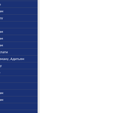
е
ам
ру
ам
ам
ам
спати
ьяману, Адитьям
ну
е
ам
ам