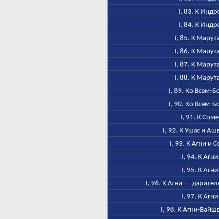
I, 83. К Индр
I, 84. К Индр
I, 85. К Марут
I, 86. К Марут
I, 87. К Марут
I, 88. К Марут
I, 89. Ко Всем-Б
I, 90. Ко Всем-Б
I, 91. К Соме
I, 92. К Ушас и А
I, 93. К Агни и 
I, 94. К Агни
I, 95. К Агни
I, 96. К Агни — дарител
I, 97. К Агни
I, 98. К Агни-Вайш