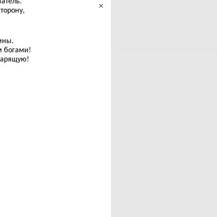
атель.
×
торону,
ины.
м богами!
дарящую!