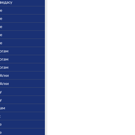
аведасу
ре
ре
ре
ре
ре
Богам
Богам
Богам
 Агни
 Агни
у
у
нам
с
е
е