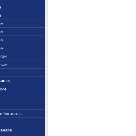
е
е
ам
ам
ам
ам
огам
огам
швинам
Соме
ю богатства
ванаре