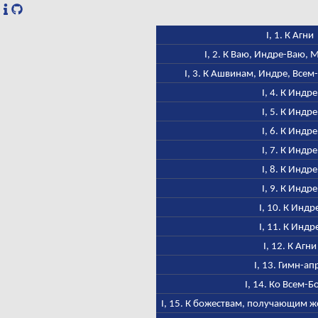
I, 1. К Агни
I, 2. К Ваю, Индре-Ваю,
I, 3. К Ашвинам, Индре, Всем
I, 4. К Индре
I, 5. К Индре
I, 6. К Индре
I, 7. К Индре
I, 8. К Индре
I, 9. К Индре
I, 10. К Индр
I, 11. К Индр
I, 12. К Агни
I, 13. Гимн-ап
I, 14. Ко Всем-Б
I, 15. К божествам, получающим ж