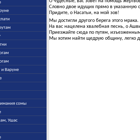
О чудесные, вас зовет на помощь жертвов
е
Словно двое идущих прямо в указанную с
аруне
Придите, о Насатьи, на мой зов!
спати
Мы достигли другого берега этого мрака.
На вас нацелена хвалебная песнь, о Ашв
арутам
Приезжайте сюда по путям, изъезженны
у
Мы хотим найти щедрую общину, легко 
Агни
богам
богам
у и Варуне
е
ыжимания сомы
е
нам, Ушас
е