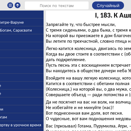
Случайный
I, 183. К А
 Митре-Варуне
Запрягайте ту, что быстрее мысли,
С тремя сиденьями, о два быка, с тремя 
-Богам, Сарасвати
На которой вы приезжаете в дом благоче
Вы летите по трехчастной, словно птица н
Легко катится колесница, двигаясь по зем
Когда вы двое стоите в соответствии с (о
дать подкрепление.
Пусть песнь эта с восхищением встречает
Вы находитесь в обществе дочери неба У
Взойдите на вашу легкую колесницу, кот
Катится в соответствии с обетами полна
е
(Колесница,) на которой вы, о два мужа, 
е
Совершаете объезд — ради потомства и (
Да не посягнет на вас ни волк, ни волчиц
Не избегайте и не минуйте (нас)!
ри
Вот поднесенная вам доля, вот песня.
огам
О чудесные, вот вам подношения медовы
ертву в урочное время
Вас (призывал) Готама, Пурумилха, Атри, 