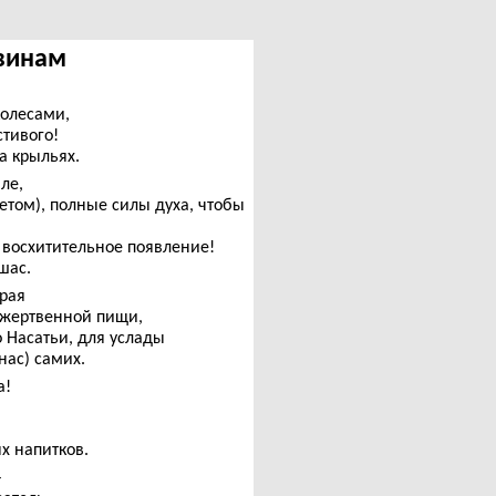
швинам
колесами,
стивого!
а крыльях.
ле,
бетом), полные силы духа, чтобы
 восхитительное появление!
шас.
орая
я жертвенной пищи,
о Насатьи, для услады
нас) самих.
а!
х напитков.
–