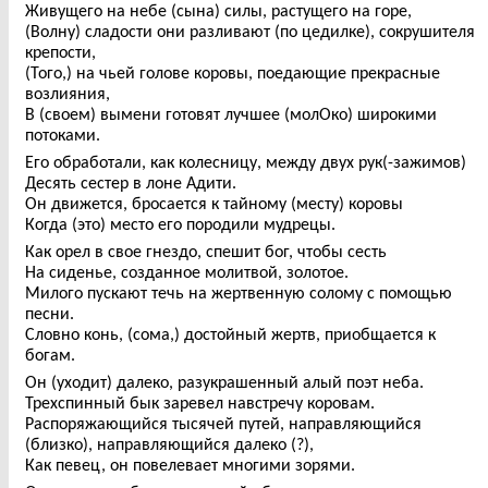
Живущего на небе (сына) силы, растущего на горе,
(Волну) сладости они разливают (по цедилке), сокрушителя
крепости,
(Того,) на чьей голове коровы, поедающие прекрасные
возлияния,
В (своем) вымени готовят лучшее (молОко) широкими
потоками.
Его обработали, как колесницу, между двух рук(-зажимов)
Десять сестер в лоне Адити.
Он движется, бросается к тайному (месту) коровы
Когда (это) место его породили мудрецы.
Как орел в свое гнездо, спешит бог, чтобы сесть
На сиденье, созданное молитвой, золотое.
Милого пускают течь на жертвенную солому с помощью
песни.
Словно конь, (сома,) достойный жертв, приобщается к
богам.
Он (уходит) далеко, разукрашенный алый поэт неба.
Трехспинный бык заревел навстречу коровам.
Распоряжающийся тысячей путей, направляющийся
(близко), направляющийся далеко (?),
Как певец, он повелевает многими зорями.