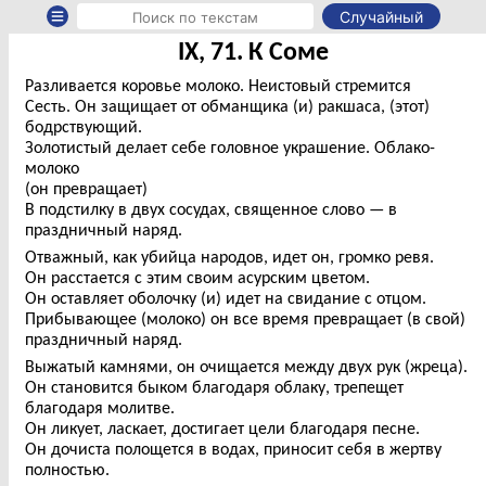
Случайный
IX, 71. К Соме
Разливается коровье молоко. Неистовый стремится
Сесть. Он защищает от обманщика (и) ракшаса, (этот)
бодрствующий.
Золотистый делает себе головное украшение. Облако-
молоко
(он превращает)
В подстилку в двух сосудах, священное слово — в
праздничный наряд.
Отважный, как убийца народов, идет он, громко ревя.
Он расстается с этим своим асурским цветом.
Он оставляет оболочку (и) идет на свидание с отцом.
Прибывающее (молоко) он все время превращает (в свой)
праздничный наряд.
Выжатый камнями, он очищается между двух рук (жреца).
Он становится быком благодаря облаку, трепещет
благодаря молитве.
Он ликует, ласкает, достигает цели благодаря песне.
Он дочиста полощется в водах, приносит себя в жертву
полностью.