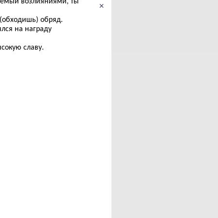
аемый возлияниями, ты
×
 (обходишь) обряд.
ялся на награду
сокую славу.