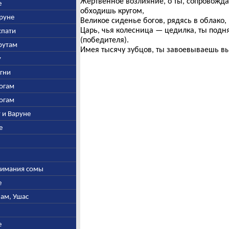
Жертвенное возлияние, о ты, сопровожд
е
обходишь кругом,
аруне
Великое сиденье богов, рядясь в облако,
Царь, чья колесница — цедилка, ты подн
спати
(победителя).
арутам
Имея тысячу зубцов, ты завоевываешь вы
у
Агни
богам
богам
у и Варуне
е
ыжимания сомы
е
нам, Ушас
е