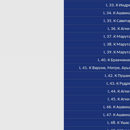
I, 33. К Индр
I, 34. К Ашвин
I, 35. К Савита
I, 36. К Агни
I, 37. К Марут
I, 38. К Марут
I, 39. К Марут
I, 40. К Брахмана
I, 41. К Варуне, Митре, Ар
I, 42. К Пуша
I, 43. К Рудр
I, 44. К Агни
I, 45. К Агни
I, 46. К Ашвин
I, 47. К Ашвин
I, 48. К Ушас