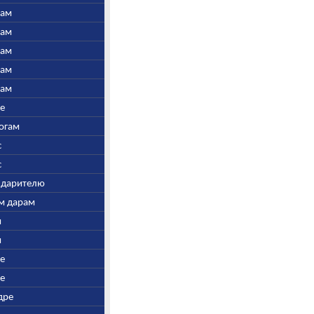
нам
нам
нам
нам
нам
ре
Богам
с
с
у дарителю
ым дарам
и
и
ре
ре
дре