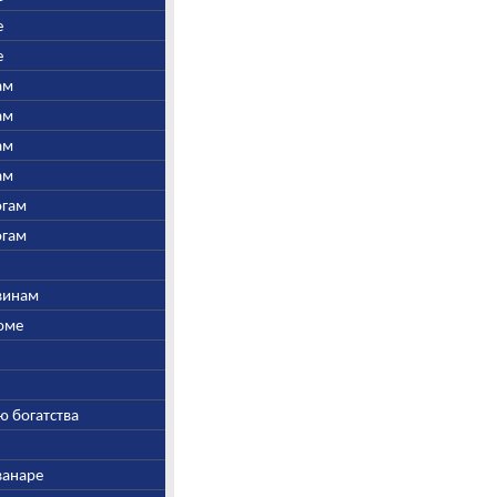
е
е
ам
ам
ам
ам
огам
огам
швинам
Соме
ю богатства
ванаре