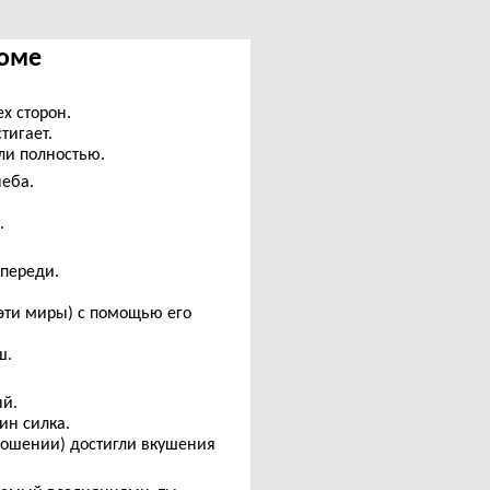
Соме
х сторон.
тигает.
гли полностью.
еба.
.
впереди.
эти миры) с помощью его
ш.
ый.
ин силка.
ошении) достигли вкушения