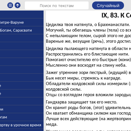
Случайный
IX, 83. К 
 Митре-Варуне
Цедилка твоя натянута, о Брахманаспати.
Могучий, ты обегаешь члены (тела) со все
-Богам, Сарасвати
С непылающим телом, сырой этого не дос
Вареные же, везущие (речь), этого дости
Цедилка пылающего натянута в области н
Распространились его блистающие нити.
Помогают очистителю его быстрые (кони)
Мысленно они восходят на спину неба.
Зажег утренние зори пестрый, (идущий) 
Бык несет миры, стремясь к награде.
Обладатели колдовской силы измерили (
е
колдовской силы.
е
Отцы со взглядом героя вложили зароды
Гандхарва защищает так его место.
Он хранит роды богов, (этот) удивительн
ри
Он хватает обманщика силком как господ
огам
Лучше всех действующие (на жертвоприн
меда.
ертву в урочное время