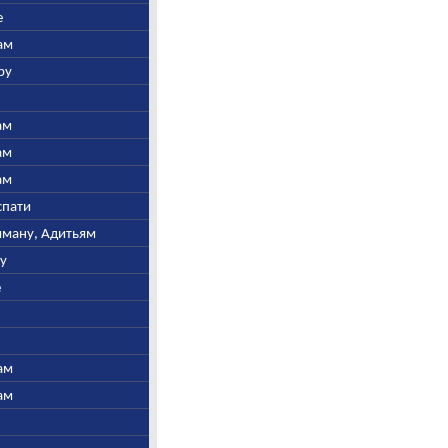
е
ам
ру
ам
ам
ам
спати
ьяману, Адитьям
ну
е
ам
ам