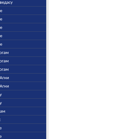
аведасу
ре
ре
ре
ре
ре
Богам
Богам
Богам
 Агни
 Агни
у
у
нам
с
е
е