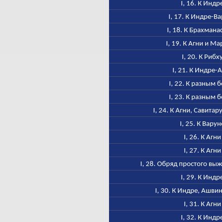
I, 16. К Индр
I, 17. К Индре-В
I, 18. К Брахмана
I, 19. К Агни и М
I, 20. К Рибх
I, 21. К Индре-
I, 22. К разным 
I, 23. К разным 
I, 24. К Агни, Савитар
I, 25. К Варун
I, 26. К Агни
I, 27. К Агни
I, 28. Обряд простого в
I, 29. К Индр
I, 30. К Индре, Ашви
I, 31. К Агни
I, 32. К Индр