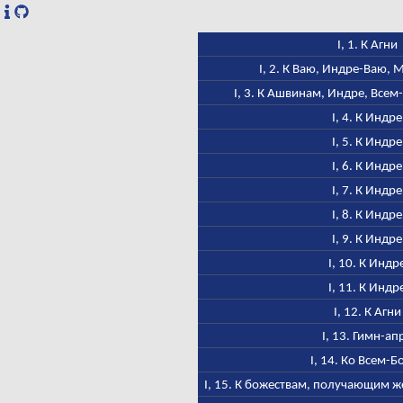
I, 1. К Агни
I, 2. К Ваю, Индре-Ваю,
I, 3. К Ашвинам, Индре, Всем
I, 4. К Индре
I, 5. К Индре
I, 6. К Индре
I, 7. К Индре
I, 8. К Индре
I, 9. К Индре
I, 10. К Индр
I, 11. К Индр
I, 12. К Агни
I, 13. Гимн-ап
I, 14. Ко Всем-Б
I, 15. К божествам, получающим ж