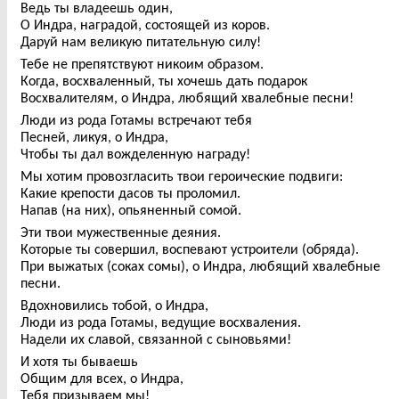
Ведь ты владеешь один,
О Индра, наградой, состоящей из коров.
Даруй нам великую питательную силу!
Тебе не препятствуют никоим образом.
Когда, восхваленный, ты хочешь дать подарок
Восхвалителям, о Индра, любящий хвалебные песни!
Люди из рода Готамы встречают тебя
Песней, ликуя, о Индра,
Чтобы ты дал вожделенную награду!
Мы хотим провозгласить твои героические подвиги:
Какие крепости дасов ты проломил.
Напав (на них), опьяненный сомой.
Эти твои мужественные деяния.
Которые ты совершил, воспевают устроители (обряда).
При выжатых (соках сомы), о Индра, любящий хвалебные
песни.
Вдохновились тобой, о Индра,
Люди из рода Готамы, ведущие восхваления.
Надели их славой, связанной с сыновьями!
И хотя ты бываешь
Общим для всех, о Индра,
Тебя призываем мы!