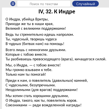
Случайный
IV, 32. К Индре
О Индра, убийца Вритры,
Приходи же ты в наши края,
Великий с великими поддержками!
Ведь ты стремительно идешь напролом.
Ты, чудесный, творишь чудеса
В чудных (битвах нам) на помощь!
Всего лишь с немногими друзьями.
Которые с тобою вместе.
Ты разбиваешь превосходящего (врага), кичащегося силой.
Мы, о Индра, — с тобою вместе!
Мы громко взываем к тебе.
Только нам ты помогай!
Приди к нам, о повелитель (давильных) камней,
С чудесными, безупречными.
Неодолимыми (для врагов) поддержками!
Мы хотим стать хорошими друзьями,
О Индра, такого, как ты, повелитель коров.
Союзниками — ради вожделенной награды!