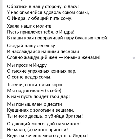
Обратись в нашу сторону, о Васу!
У нас опьяняйся вдоволь соком сомы,
О Индра, любящий пить сому!
Хвала наших молитв
Пусть привлечет тебя, о Индра!
В наши края поворачивай пару буланых коней!
Съедай нашу лепешку
И наслаждайся нашими песнями
×
Словно жаждущий жен — юными женами!
Мы просим Индру
О тысяче упряжных конных пар,
О сотне ведер сомы.
Тысячи, сотни твоих коров
Мы подтягиваем (к себе).
К нам пусть пойдет твой дар!
Мы помышляем о десяти
Кувшинах с золотыми вещами.
Ты много даешь, о убийца Вритры!
О дающий много, дай нам много!
Не мало, (а) много принеси!
Ведь ты хочешь много дать, о Индра!