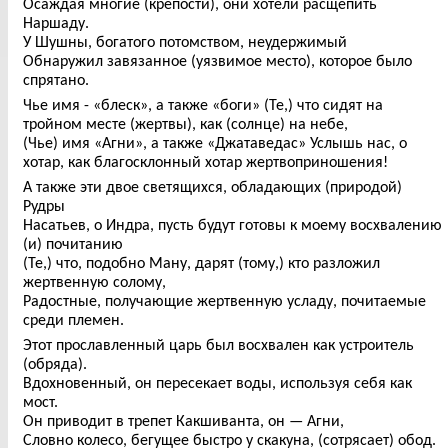
Осаждая многие (крепости), они хотели расщепить
Наршаду.
У Шушны, богатого потомством, неудержимый
Обнаружил завязанное (уязвимое место), которое было
спрятано.
Чье имя - «блеск», а также «боги» (Те,) что сидят на
тройном месте (жертвы), как (солнце) на небе,
(Чье) имя «Агни», а также «Джатаведас» Услышь нас, о
хотар, как благосклонный хотар жертвоприношения!
А также эти двое светящихся, обладающих (природой)
Рудры
Насатьев, о Индра, пусть будут готовы к моему восхвалению
(и) почитанию
(Те,) что, подобно Ману, дарят (тому,) кто разложил
жертвенную солому,
Радостные, получающие жертвенную усладу, почитаемые
среди племен.
Этот прославленный царь был восхвален как устроитель
(обряда).
Вдохновенный, он пересекает воды, используя себя как
мост.
Он приводит в трепет Какшиванта, он — Агни,
Словно колесо, бегущее быстро у скакуна, (сотрясает) обод.