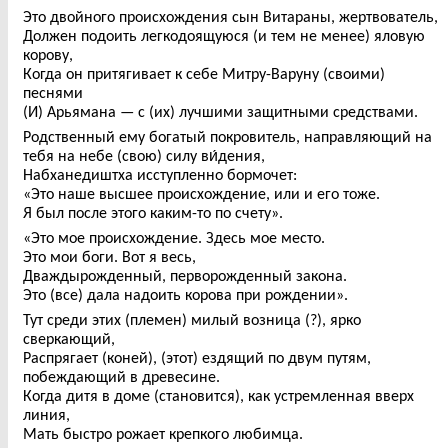
Это двойного происхождения сын Витараны, жертвователь,
Должен подоить легкодоящуюся (и тем не менее) яловую
корову,
Когда он притягивает к себе Митру-Варуну (своими)
песнями
(И) Арьямана — с (их) лучшими защитными средствами.
Родственный ему богатый покровитель, направляющий на
тебя на небе (свою) силу ви́дения,
Набханедиштха исступленно бормочет:
«Это наше высшее происхождение, или и его тоже.
Я был после этого каким-то по счету».
«Это мое происхождение. Здесь мое место.
Это мои боги. Вот я весь,
Дваждырожденный, перворожденный закона.
Это (все) дала надоить корова при рождении».
Тут среди этих (племен) милый возница (?), ярко
сверкающий,
Распрягает (коней), (этот) ездящий по двум путям,
побеждающий в древесине.
Когда дитя в доме (становится), как устремленная вверх
линия,
Мать быстро рожает крепкого любимца.