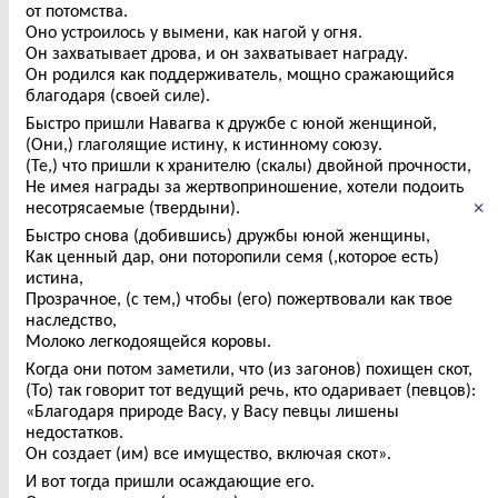
от потомства.
Оно устроилось у вымени, как нагой у огня.
Он захватывает дрова, и он захватывает награду.
Он родился как поддерживатель, мощно сражающийся
благодаря (своей силе).
Быстро пришли Навагва к дружбе с юной женщиной,
(Они,) глаголящие истину, к истинному союзу.
(Те,) что пришли к хранителю (скалы) двойной прочности,
Не имея награды за жертвоприношение, хотели подоить
×
несотрясаемые (твердыни).
Быстро снова (добившись) дружбы юной женщины,
Как ценный дар, они поторопили семя (,которое есть)
истина,
Прозрачное, (с тем,) чтобы (его) пожертвовали как твое
наследство,
Молоко легкодоящейся коровы.
Когда они потом заметили, что (из загонов) похищен скот,
(То) так говорит тот ведущий речь, кто одаривает (певцов):
«Благодаря природе Васу, у Васу певцы лишены
недостатков.
Он создает (им) все имущество, включая скот».
И вот тогда пришли осаждающие его.