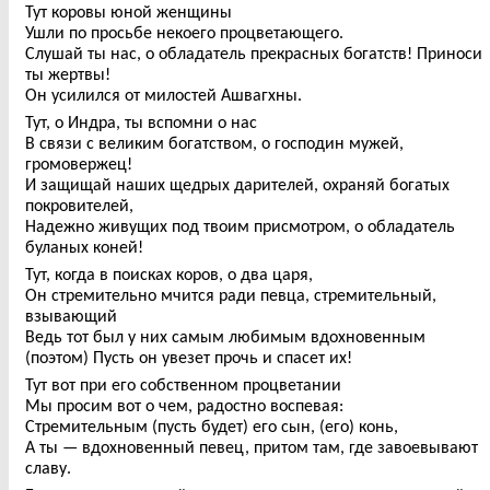
Тут коровы юной женщины
Ушли по просьбе некоего процветающего.
Слушай ты нас, о обладатель прекрасных богатств! Приноси
ты жертвы!
Он усилился от милостей Ашвагхны.
Тут, о Индра, ты вспомни о нас
В связи с великим богатством, о господин мужей,
громовержец!
И защищай наших щедрых дарителей, охраняй богатых
покровителей,
Надежно живущих под твоим присмотром, о обладатель
буланых коней!
Тут, когда в поисках коров, о два царя,
Он стремительно мчится ради певца, стремительный,
взывающий
Ведь тот был у них самым любимым вдохновенным
(поэтом) Пусть он увезет прочь и спасет их!
Тут вот при его собственном процветании
Мы просим вот о чем, радостно воспевая:
Стремительным (пусть будет) его сын, (его) конь,
А ты — вдохновенный певец, притом там, где завоевывают
славу.