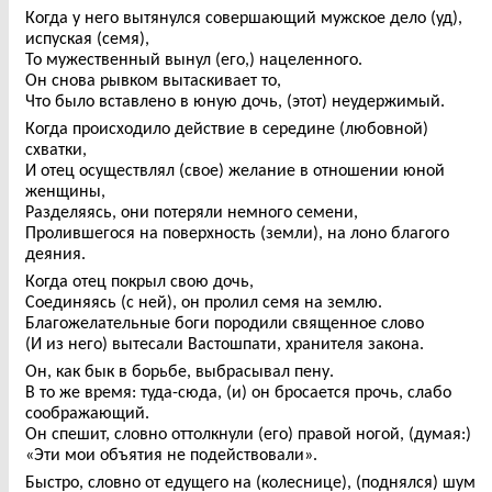
Когда у него вытянулся совершающий мужское дело (уд),
испуская (семя),
То мужественный вынул (его,) нацеленного.
Он снова рывком вытаскивает то,
Что было вставлено в юную дочь, (этот) неудержимый.
Когда происходило действие в середине (любовной)
схватки,
И отец осуществлял (свое) желание в отношении юной
женщины,
Разделяясь, они потеряли немного семени,
Пролившегося на поверхность (земли), на лоно благого
деяния.
Когда отец покрыл свою дочь,
Соединяясь (с ней), он пролил семя на землю.
Благожелательные боги породили священное слово
(И из него) вытесали Вастошпати, хранителя закона.
Он, как бык в борьбе, выбрасывал пену.
В то же время: туда-сюда, (и) он бросается прочь, слабо
соображающий.
Он спешит, словно оттолкнули (его) правой ногой, (думая:)
«Эти мои объятия не подействовали».
Быстро, словно от едущего на (колеснице), (поднялся) шум