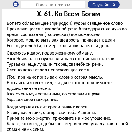
Случайный
X, 61. Ко Всем-Богам
Вот это обладающее (природой) Рудры священное слово,
Проявляющееся в хвалебной речи благодаря силе духа во
время состязания (творческих) возможностей,
Которое, мощно вызывая щедрость, приведет к цели
Его родителей (и) семерых хотаров на пятый день.
Стремясь к дару, подверженному обману,
Этот Чьявана соорудил алтарь из отстойных остатков.
Турваяна, еще лучший творец хвалебной речи,
Словно поток излил непреходящее семя.
(Тот,) при чьих призывах, словно острая мысль,
Бросаясь изо всех сил, вы двое охотно-принимаете
вдохновенные песни,
Кто, очень мужественный, со стрелами в руке
Украсил свое намерение...
Когда черная сидит среди рыжих коров,
Я зову вас двоих, о отпрыски неба Ашвины.
Примите мою жертву, приходите на мое угощение,
Как те, кто всегда добывает жертвенную усладу, как те, чей
обман немыслим.