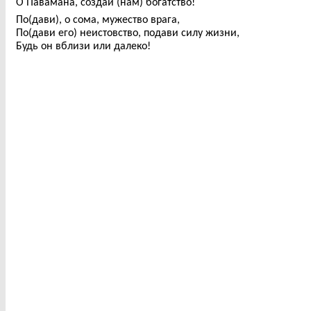
О Павамана, создай (нам) богатство!
По(дави), о сома, мужество врага,
По(дави его) неистовство, подави силу жизни,
Будь он вблизи или далеко!