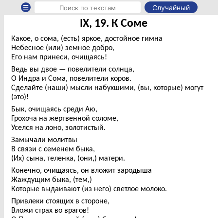
Случайный
IX, 19. К Соме
Какое, о сома, (есть) яркое, достойное гимна
Небесное (или) земное добро,
Его нам принеси, очищаясь!
Ведь вы двое — повелители солнца,
О Индра и Сома, повелители коров.
Сделайте (наши) мысли набухшими, (вы, которые) могут
(это)!
Бык, очищаясь среди Аю,
Грохоча на жертвенной соломе,
Уселся на лоно, золотистый.
Замычали молитвы
В связи с семенем быка,
(Их) сына, теленка, (они,) матери.
Конечно, очищаясь, он вложит зародыша
Жаждущим быка, (тем,)
Которые выдаивают (из него) светлое молоко.
Привлеки стоящих в стороне,
Вложи страх во врагов!