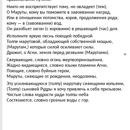
Никто не воспрепятствует тому, не овладеет (тем),
О Маруты, кому вы поможете в завоевании наград,
Или в отношении потомства, коров, продолжения рода,
кому — в (завоевании) вод.
Он разобьет загон (с коровами) в решающий (час) дня.
Исполните яркую песнь поющей победной
Толпе марутовой, обладающей собственной мощью,
(Марутам,) которые силой осиливают силы.
Дрожит, о Агни, земля перед резвыми (Марутами).
×
Сверкающие, словно огонь жертвоприношения,
Жадно кидающиеся, словно языки пламени Агни,
Поющие, словно буйные герои,
Маруты, сияющие от рождения, неодолимы.
Эту усиливающуюся (толпу) марутову сияющими копьями,
(Толпу) сыновей Рудры я хочу привлечь к себе призывом.
Чистые слова мудрости ради толпы неба
Состязаются, словно грозные воды с гор.