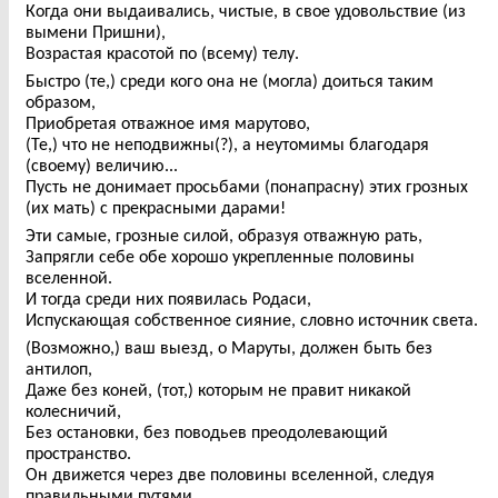
Когда они выдаивались, чистые, в свое удовольствие (из
вымени Пришни),
Возрастая красотой по (всему) телу.
Быстро (те,) среди кого она не (могла) доиться таким
образом,
Приобретая отважное имя марутово,
(Те,) что не неподвижны(?), а неутомимы благодаря
(своему) величию...
Пусть не донимает просьбами (понапрасну) этих грозных
(их мать) с прекрасными дарами!
Эти самые, грозные силой, образуя отважную рать,
Запрягли себе обе хорошо укрепленные половины
вселенной.
И тогда среди них появилась Родаси,
Испускающая собственное сияние, словно источник света.
(Возможно,) ваш выезд, о Маруты, должен быть без
антилоп,
Даже без коней, (тот,) которым не правит никакой
колесничий,
Без остановки, без поводьев преодолевающий
пространство.
Он движется через две половины вселенной, следуя
правильными путями.