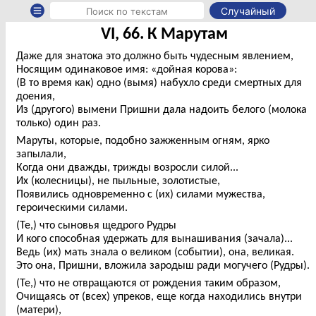
Случайный
VI, 66. К Марутам
Даже для знатока это должно быть чудесным явлением,
Носящим одинаковое имя: «дойная корова»:
(В то время как) одно (вымя) набухло среди смертных для
доения,
Из (другого) вымени Пришни дала надоить белого (молока
только) один раз.
Маруты, которые, подобно зажженным огням, ярко
запылали,
Когда они дважды, трижды возросли силой...
Их (колесницы), не пыльные, золотистые,
Появились одновременно с (их) силами мужества,
героическими силами.
(Те,) что сыновья щедрого Рудры
И кого способная удержать для вынашивания (зачала)...
Ведь (их) мать знала о великом (событии), она, великая.
Это она, Пришни, вложила зародыш ради могучего (Рудры).
(Те,) что не отвращаются от рождения таким образом,
Очищаясь от (всех) упреков, еще когда находились внутри
(матери),