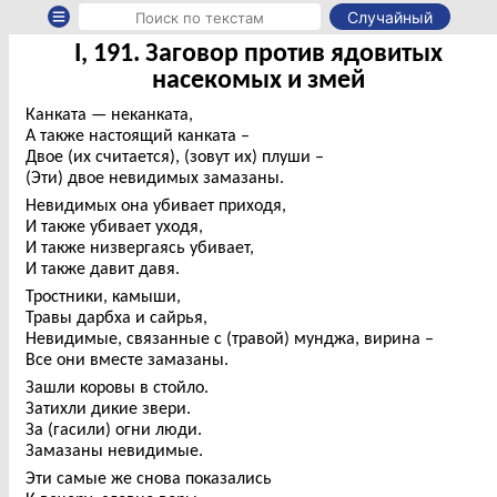
Случайный
I, 191. Заговор против ядовитых
насекомых и змей
Канката — неканката,
А также настоящий канката –
Двое (их считается), (зовут их) плуши –
(Эти) двое невидимых замазаны.
Невидимых она убивает приходя,
И также убивает уходя,
И также низвергаясь убивает,
И также давит давя.
Тростники, камыши,
Травы дарбха и сайрья,
Невидимые, связанные с (травой) мунджа, вирина –
Все они вместе замазаны.
Зашли коровы в стойло.
Затихли дикие звери.
За (гасили) огни люди.
Замазаны невидимые.
Эти самые же снова показались