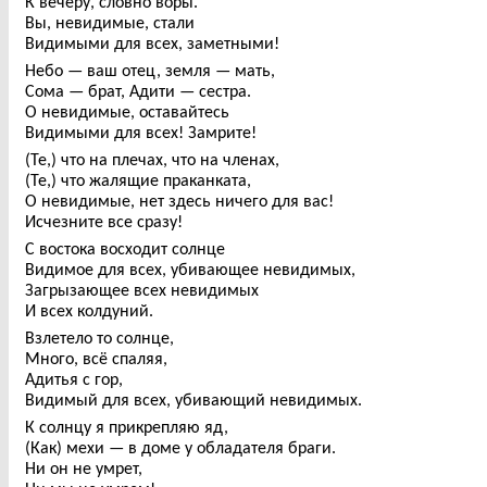
К вечеру, словно воры.
Вы, невидимые, стали
Видимыми для всех, заметными!
Небо — ваш отец, земля — мать,
Сома — брат, Адити — сестра.
О невидимые, оставайтесь
Видимыми для всех! Замрите!
(Те,) что на плечах, что на членах,
(Те,) что жалящие праканката,
О невидимые, нет здесь ничего для вас!
Исчезните все сразу!
С востока восходит солнце
Видимое для всех, убивающее невидимых,
Загрызающее всех невидимых
И всех колдуний.
Взлетело то солнце,
Много, всё спаляя,
Адитья с гор,
Видимый для всех, убивающий невидимых.
К солнцу я прикрепляю яд,
(Как) мехи — в доме у обладателя браги.
Ни он не умрет,