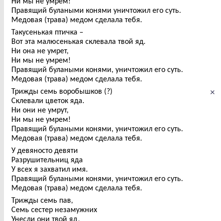
Ни мы не умрем!
Правящий булаными конями уничтожил его суть.
Медовая (трава) медом сделала тебя.
Такусенькая птичка –
Вот эта малюсенькая склевала твой яд.
Ни она не умрет,
Ни мы не умрем!
Правящий булаными конями, уничтожил его суть.
Медовая (трава) медом сделала тебя.
×
Трижды семь воробышков (?)
Склевали цветок яда.
Ни они не умрут,
Ни мы не умрем!
Правящий булаными конями, уничтожил его суть.
Медовая (трава) медом сделала тебя.
У девяносто девяти
Разрушительниц яда
У всех я захватил имя.
Правящий булаными конями, уничтожил его суть.
Медовая (трава) медом сделала тебя.
Трижды семь пав,
Семь сестер незамужних
Унесли они твой яд,