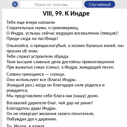
Случайный
VIII, 99. К Индре
Тебя еще вчера напоили
Старательные мужи, о громовержец.
О Индра, услышь сейчас ведущих восхваление (певцов)!
Приди сюда на пастбище!
Опьяняйся, о прекрасногубый, о хозяин буланых коней, мы
просим об этом.
Тебе служат устроители обряда.
Твои высшие славные дела достойны провозглашения
При выжатых соках (сомы), о Индра, жаждущий песен.
Словно греющиеся — солнце,
Они используют все (блага) Индры.
(Каждый раз,) когда он благодаря силе родился и
рождается,
Мы представляем себе блага как (нашу) долю.
Восхваляй дарителя благ, чей дар не ранит!
Благодатны дары Индры.
Он не отвергает желания своего почитателя,
Побуждая дух к дарению.
Ты, Индра, в атаках