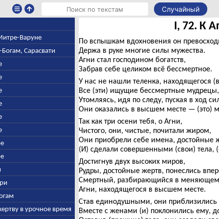
Случайный
I, 72. К 
 Митре-Варуне
По вспышкам вдохновения он превосходи
Держа в руке многие силы мужества.
м-Богам, Сарасвати
Агни стал господином богатств,
е
Забрав себе целиком всё бессмертное.
е
У нас не нашли теленка, находящегося (в 
е
Все (эти) ищущие бессмертные мудрецы,
Утомляясь, идя по следу, пуская в ход си
е
Они оказались в высшем месте — (это) м
е
Так как три осени тебя, о Агни,
е
Чистого, они, чистые, почитали жиром,
Они приобрели себе имена, достойные ж
ре
(И) сделали совершенными (свои) тела,
ре
Достигнув двух высоких миров,
и
Рудры, достойные жертв, понеслись впер
Смертный, разбирающийся в меняющем
при
Агни, находящегося в высшем месте.
Богам
Став единодушными, они приблизились
жертву в урочное время
Вместе с женами (и) поклонились ему, 