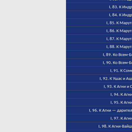
I, 83. К Инд
I, 84. К Инд
I, 85. К Мару
I, 86. К Мару
I, 87. К Мару
I, 88. К Мару
I, 89. Ко Всем-
I, 90. Ко Всем-
I, 91. К Сом
I, 92. К Ушас и 
I, 93. К Агни и
I, 94. К Агн
I, 95. К Агн
I, 96. К Агни — дарите
I, 97. К Агн
I, 98. К Агни-Вай