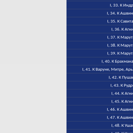
I, 33. К Инд
I, 34. К Ашви
I, 35. К Савит
I, 36. К Агн
I, 37. К Мару
I, 38. К Мару
I, 39. К Мару
I, 40. К Брахман
I, 41. К Варуне, Митре, А
I, 42. К Пуша
I, 43. К Рудр
I, 44. К Агн
I, 45. К Агн
I, 46. К Ашви
I, 47. К Ашви
I, 48. К Уша