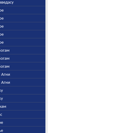
таведасу
ре
ре
ре
ре
ре
Богам
Богам
Богам
и Агни
и Агни
ху
ху
инам
ас
ре
ье