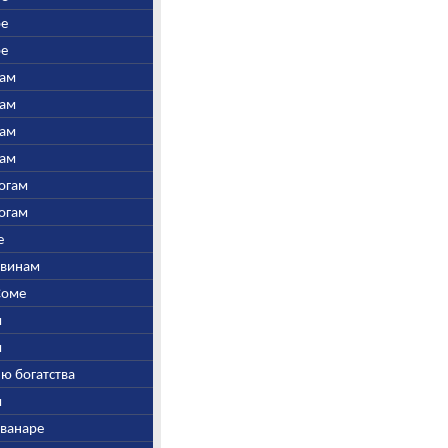
ре
ре
там
там
там
там
Богам
Богам
е
Ашвинам
 Соме
и
и
лю богатства
и
шванаре