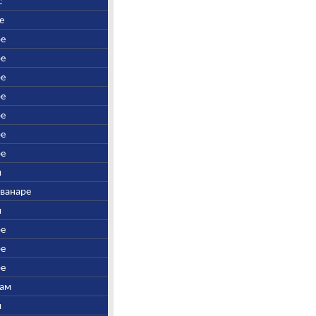
с
е
ре
ре
ре
ре
ре
ре
ре
и
шванаре
и
ре
ре
ре
там
и