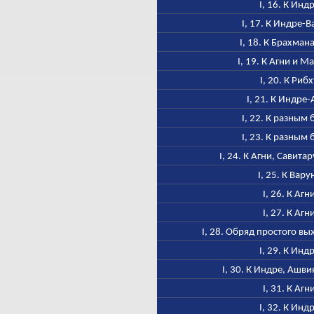
I, 16. К Инд
I, 17. К Индре-
I, 18. К Брахман
I, 19. К Агни и М
I, 20. К Риб
I, 21. К Индре-
I, 22. К разным 
I, 23. К разным 
I, 24. К Агни, Савита
I, 25. К Вару
I, 26. К Агн
I, 27. К Агн
I, 28. Обряд простого в
I, 29. К Инд
I, 30. К Индре, Ашв
I, 31. К Агн
I, 32. К Инд