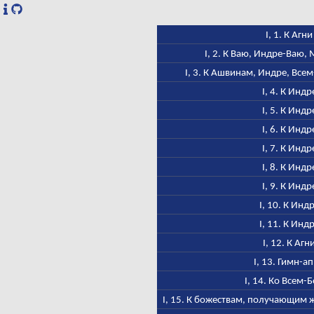
I, 1. К Агни
I, 2. К Ваю, Индре-Ваю,
I, 3. К Ашвинам, Индре, Все
I, 4. К Индр
I, 5. К Индр
I, 6. К Индр
I, 7. К Индр
I, 8. К Индр
I, 9. К Индр
I, 10. К Инд
I, 11. К Инд
I, 12. К Агн
I, 13. Гимн-а
I, 14. Ко Всем-
I, 15. К божествам, получающим 