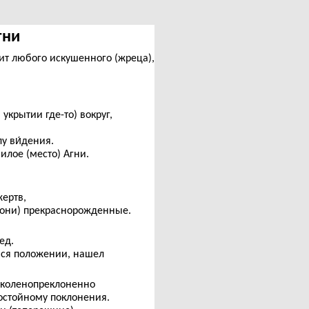
Агни
т любого искушенного (жреца),
укрытии где-то) вокруг,
лу ви́дения.
илое (место) Агни.
ертв,
 (они) прекраснорожденные.
ед.
ся положении, нашел
 коленопреклоненно
достойному поклонения.