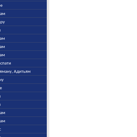
ре
нам
ару
и
там
там
там
аспати
рьяману, Адитьям
ну
е
и
и
нам
нам
с