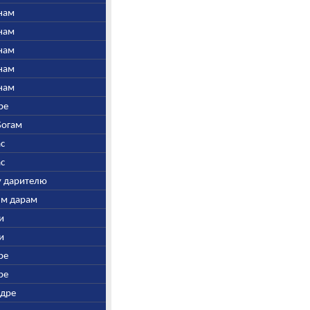
инам
инам
инам
инам
инам
ре
Богам
ас
ас
у дарителю
ым дарам
ни
ни
ре
ре
ндре