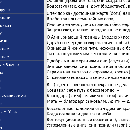
Оставив (прежние) тела, они создали св
ре
Бодрствуя (так: один) друг (бодрствует), 
Варуне
С тех пор как достойные жертв (боги) н
аспати
В тебе трижды семь тайных слов,
Ими они единодушно охраняют бессмер
арутам
Защити скот, а также неподвижные и по
ху
О Агни, знающий границы (людских) пос
Агни
Даруй по очереди подкрепления, чтобы 
О знающий изнутри пути, исхоженные б
богам
Ты стал неутомимым вестником, возниц
богам
С добрыми намерениями они (спустили) 
ру и Варуне
Знатоки закона, они познали врата богат
Сарама нашла загон с коровами, крепко 
не
С помощью которого и сейчас наслаждае
и
Вы (те,) что совершили прекрасные дела,
и
Создавая себе путь к бессмертию, –
Благодаря (этим) великим (своим) вели
ыжимания сомы
Мать — благодаря сыновьям, Адити — д
ре
Бессмертные наделили его чудесной кра
инам, Ушас
Когда создавали два глаза неба.
и
Вот текут (жертвенные возлияния), выпу
Устремленные вниз, они познали (твои) 
ре