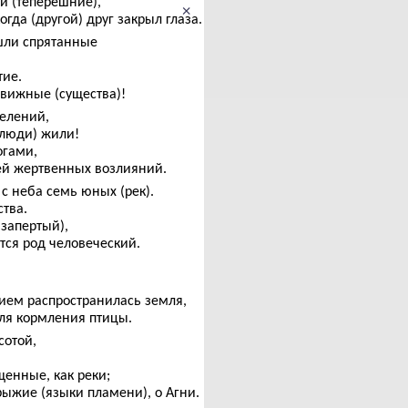
ои (теперешние),
×
когда (другой) друг закрыл глаза.
ашли спрятанные
тие.
движные (существа)!
елений,
(люди) жили!
огами,
ей жертвенных возлияний.
с неба семь юных (рек).
ства.
(запертый),
тся род человеческий.
чием распространилась земля,
ля кормления птицы.
сотой,
щенные, как реки;
рыжие (языки пламени), о Агни.