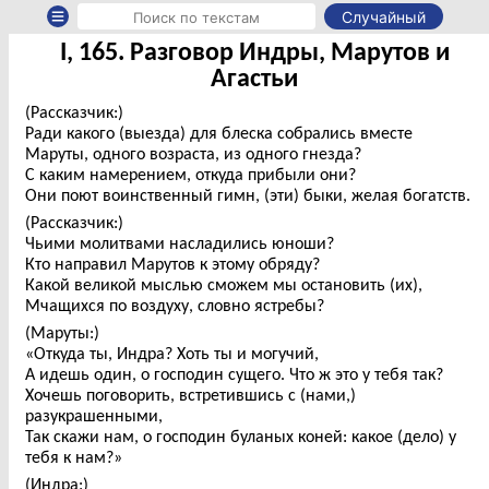
Случайный
I, 165. Разговор Индры, Марутов и
Агастьи
(Рассказчик:)
Ради какого (выезда) для блеска собрались вместе
Маруты, одного возраста, из одного гнезда?
С каким намерением, откуда прибыли они?
Они поют воинственный гимн, (эти) быки, желая богатств.
(Рассказчик:)
Чьими молитвами насладились юноши?
Кто направил Марутов к этому обряду?
Какой великой мыслью сможем мы остановить (их),
Мчащихся по воздуху, словно ястребы?
(Маруты:)
«Откуда ты, Индра? Хоть ты и могучий,
А идешь один, о господин сущего. Что ж это у тебя так?
Хочешь поговорить, встретившись с (нами,)
разукрашенными,
Так скажи нам, о господин буланых коней: какое (дело) у
тебя к нам?»
(Индра:)