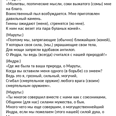
«Молитвы, поэтические мысли, соки выжатого (сомы) мне
на благо.
Воинственный пыл возбуждается. Мне приготовлен
давильный камень.
Гимны ожидают (меня), стремятся (ко мне).
К ним нас везет эта пара буланых коней».
(Маруты:)
«Поэтому мы, запрягающие (обычно) ближайших (коней),
У которых своя сила, (мы,) украшающие свои тела,
Для мощи запрягли вдобавок антилоп.
О Индра, ты ведь (всегда) считался с нашей природой!»
(Индра:)
«Где же была та ваша природа, о Маруты,
Когда вы оставили меня одного (в борьбе) со змеем?
Ведь это я, грозный, сильный, могучий,
Сгибал (смертельное оружие) любого врага (своим)
смертельным оружием».
(Маруты:)
«Ты многое совершил вместе с нами как с союзниками,
Общими (для нас) силами мужества, о бык.
Много чего мы еще совершим, о могущественнейший
Индра, если мы пожелаем (этого нашей) силой духа, о