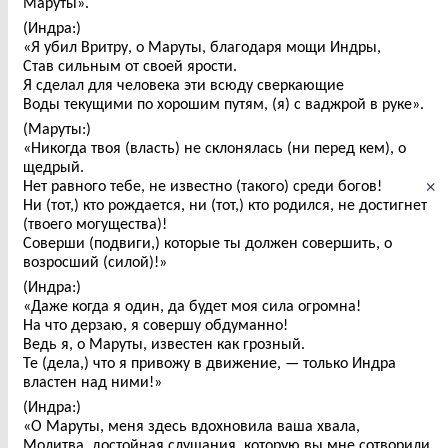
Маруты».
(Индра:)
«Я убил Вритру, о Маруты, благодаря мощи Индры,
Став сильным от своей ярости.
Я сделал для человека эти всюду сверкающие
Воды текущими по хорошим путям, (я) с ваджрой в руке».
(Маруты:)
«Никогда твоя (власть) не склонялась (ни перед кем), о
щедрый.
×
Нет равного тебе, не известно (такого) среди богов!
Ни (тот,) кто рождается, ни (тот,) кто родился, не достигнет
(твоего могущества)!
Соверши (подвиги,) которые ты должен совершить, о
возросший (силой)!»
(Индра:)
«Даже когда я один, да будет моя сила огромна!
На что дерзаю, я совершу обдуманно!
Ведь я, о Маруты, известен как грозный.
Те (дела,) что я привожу в движение, — только Индра
властен над ними!»
(Индра:)
«О Маруты, меня здесь вдохновила ваша хвала,
Молитва, достойная слушания, которую вы мне сотворили,