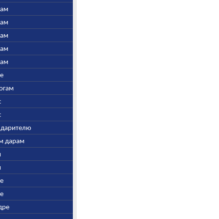
нам
нам
нам
нам
нам
ре
Богам
с
с
у дарителю
ым дарам
и
и
ре
ре
дре