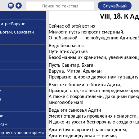
Случайный
VIII, 18. К 
 Митре-Варуне
Сейчас об этой вот их
Милости пусть попросит смертный,
-Богам, Сарасвати
О небывалой — по побуждению Адитьев!
Ведь безопасны
Пути этих Адитьев
Безобманны их хранители, увеличивающи
Пусть Савитар, Бхага,
Варуна, Митра, Арьяман
Прекрасно, широко даруют нам ту защиту,
Вместе с богами, о богиня Адити,
Приходи, о та, что несет невредимое бре
е
А также с покровителями, дающими прек
е
многолюбимая!
Ведь эти сыновья Адити
ри
Умеют отвращать проявления ненависти,
И даже из узости беспорочные создают ш
огам
Адити (пусть хранит) наш скот днем,
ертву в урочное время
Адити недвоедушная — ночью,