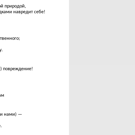
ой природой,
адками навредит себе!
твенного;
у.
е) повреждение!
ам
(и нами) —
.