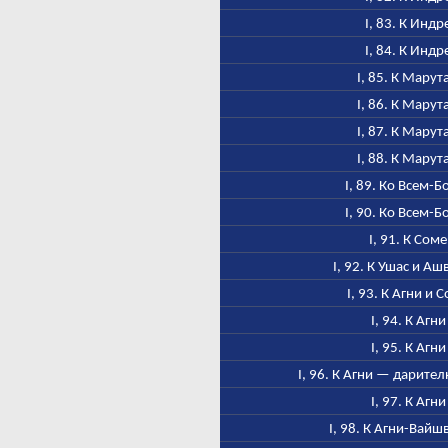
I, 83. К Индр
I, 84. К Индр
I, 85. К Марут
I, 86. К Марут
I, 87. К Марут
I, 88. К Марут
I, 89. Ко Всем-Б
I, 90. Ко Всем-Б
I, 91. К Соме
I, 92. К Ушас и А
I, 93. К Агни и 
I, 94. К Агни
I, 95. К Агни
I, 96. К Агни — дарител
I, 97. К Агни
I, 98. К Агни-Вайш