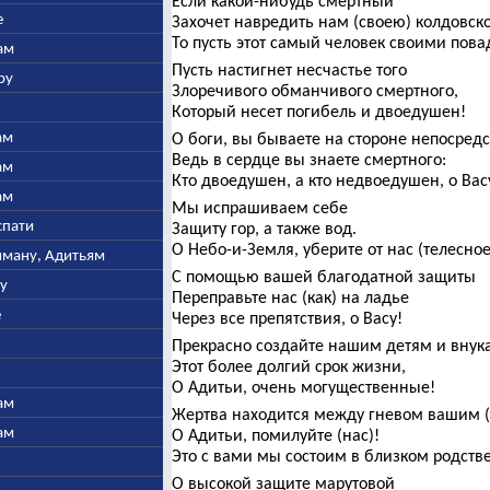
Если какой-нибудь смертный
е
Захочет навредить нам (своею) колдовск
То пусть этот самый человек своими пов
ам
Пусть настигнет несчастье того
ру
Злоречивого обманчивого смертного,
Который несет погибель и двоедушен!
ам
О боги, вы бываете на стороне непосредс
Ведь в сердце вы знаете смертного:
ам
Кто двоедушен, а кто недвоедушен, о Вас
ам
Мы испрашиваем себе
спати
Защиту гор, а также вод.
О Небо-и-Земля, уберите от нас (телесно
ьяману, Адитьям
С помощью вашей благодатной защиты
ну
Переправьте нас (как) на ладье
е
Через все препятствия, о Васу!
Прекрасно создайте нашим детям и внук
Этот более долгий срок жизни,
О Адитьи, очень могущественные!
ам
Жертва находится между гневом вашим 
ам
О Адитьи, помилуйте (нас)!
Это с вами мы состоим в близком родстве
О высокой защите марутовой