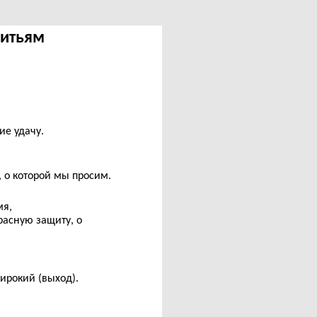
Адитьям
е удачу.
 о которой мы просим.
мя,
расную защиту, о
ирокий (выход).