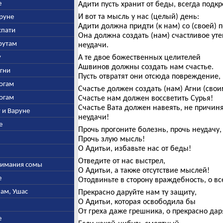
е
Адити пусть хранит от беды, всегда подк
И вот та мысль у нас (целый) день:
аруне
Адити должна придти (к нам) со (своей)
спати
Она должна создать (нам) счастливое уте
арутам
неудачи.
у
А те двое божественных целителей
Ашвинов должны создать нам счастье.
Агни
Пусть отвратят они отсюда повреждение, 
богам
Счастье должен создать (нам) Агни (свои
богам
Счастье нам должен воссветить Сурья!
Счастье Вата должен навеять, не причиня
у и Варуне
неудачи!
е
Прочь прогоните болезнь, прочь неудачу,
Прочь злую мысль!
О Адитьи, избавьте нас от беды!
Отведите от нас выстрел,
ыжимания сомы
О Адитьи, а также отсутствие мыслей!
е
Отодвиньте в сторону враждебность, о в
нам, Ушас
Прекрасно даруйте нам ту защиту,
О Адитьи, которая освободила бы
От греха даже грешника, о прекрасно да
е