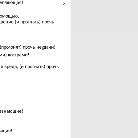
репляющая!
×
 помощью,
шение (и прогнать) прочь
(прогонят) прочь неудачи!
ми) кострами!
я вреда, (и прогнать) прочь
сезнающие!
рящие!