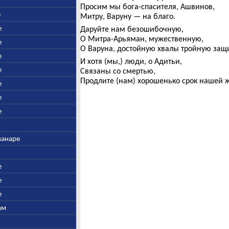
Просим мы бога-спасителя, Ашвинов,
е
Митру, Варуну — на благо.
е
Даруйте нам безошибочную,
О Митра-Арьяман, мужественную,
е
О Варуна, достойную хвалы тройную защи
е
И хотя (мы,) люди, о Адитьи,
е
Связаны со смертью,
Продлите (нам) хорошенько срок нашей 
е
е
е
ванаре
е
е
е
ам