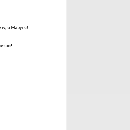
ту, о Маруты!
жизни!