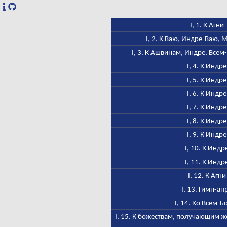
I, 1. К Агни
I, 2. К Ваю, Индре-Ваю,
I, 3. К Ашвинам, Индре, Всем
I, 4. К Индре
I, 5. К Индре
I, 6. К Индре
I, 7. К Индре
I, 8. К Индре
I, 9. К Индре
I, 10. К Индр
I, 11. К Индр
I, 12. К Агни
I, 13. Гимн-ап
I, 14. Ко Всем-Б
I, 15. К божествам, получающим ж