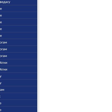
аведасу
ре
ре
ре
ре
ре
Богам
Богам
Богам
 Агни
 Агни
у
у
нам
с
е
е