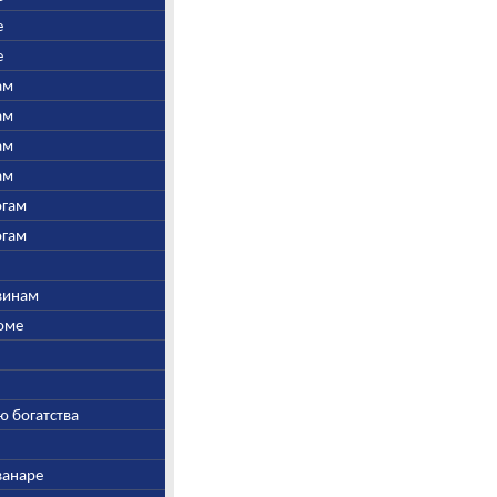
е
е
ам
ам
ам
ам
огам
огам
швинам
Соме
ю богатства
ванаре