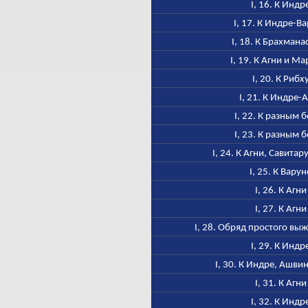
I, 16. К Индр
I, 17. К Индре-В
I, 18. К Брахмана
I, 19. К Агни и М
I, 20. К Рибх
I, 21. К Индре-
I, 22. К разным 
I, 23. К разным 
I, 24. К Агни, Савитар
I, 25. К Варун
I, 26. К Агни
I, 27. К Агни
I, 28. Обряд простого в
I, 29. К Индр
I, 30. К Индре, Ашви
I, 31. К Агни
I, 32. К Индр