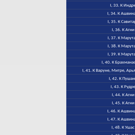
I, 33. К Индр
I, 34. К Ашвин
I, 35. К Савита
I, 36. К Агни
I, 37. К Марут
I, 38. К Марут
I, 39. К Марут
I, 40. К Брахмана
I, 41. К Варуне, Митре, Ар
I, 42. К Пуша
I, 43. К Рудр
I, 44. К Агни
I, 45. К Агни
I, 46. К Ашвин
I, 47. К Ашвин
I, 48. К Ушас