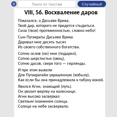
Случайный
VIII, 56. Восхваление даров
Показался, о Дасьяве Врика,
Твой дар, которого не придется стыдиться.
Сила (твоя) протяженностью, словно небо!
Сын Путакраты Дасьяве Врика
Даровал мне десять тысяч
Из своего собственного богатства.
Сотню ослов (он) мне (подарил),
Сотню шерстистых (овец),
Сотню дасов, сверх того — гирлянды.
И при этом вывели
Для Путакратайи украшенную (кобылу),
Как если бы она принадлежала к табуну коней.
Явился Агни, знающий (путь).
Он увозит жертву на колеснице.
Агни высоко засверкал
Светлым пламенем солнца.
Солнце на небе засверкало.