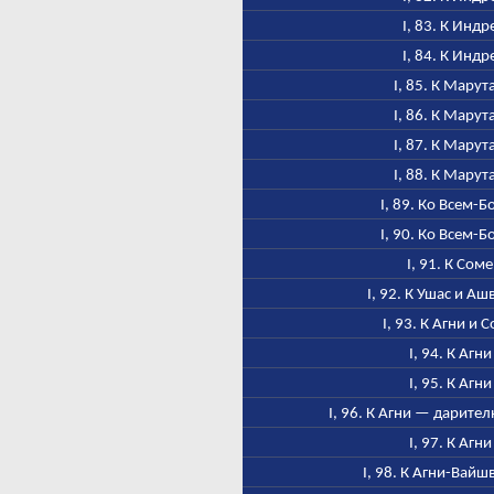
I, 83. К Индр
I, 84. К Индр
I, 85. К Марут
I, 86. К Марут
I, 87. К Марут
I, 88. К Марут
I, 89. Ко Всем-Б
I, 90. Ко Всем-Б
I, 91. К Соме
I, 92. К Ушас и А
I, 93. К Агни и 
I, 94. К Агни
I, 95. К Агни
I, 96. К Агни — дарител
I, 97. К Агни
I, 98. К Агни-Вайш