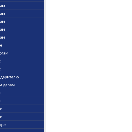
нам
нам
нам
нам
нам
ре
Богам
с
с
у дарителю
ым дарам
и
и
ре
ре
дре