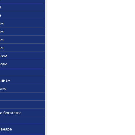
е
е
ам
ам
ам
ам
огам
огам
швинам
Соме
ю богатства
ванаре