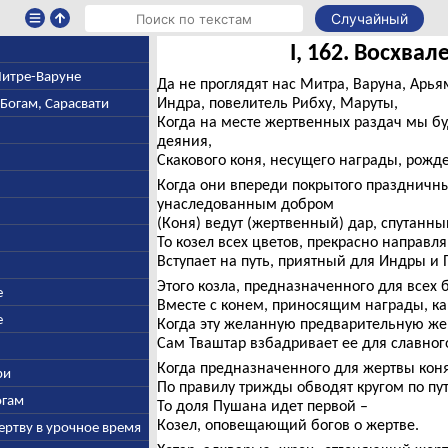
Случайный
I, 162. Восхва
 Митре-Варуне
Да не проглядят нас Митра, Варуна, Арья
Индра, повелитель Рибху, Маруты,
-Богам, Сарасвати
Когда на месте жертвенных раздач мы б
деяния,
Скакового коня, несущего награды, рожд
Когда они впереди покрытого праздничны
унаследованным добром
(Коня) ведут (жертвенный) дар, спутанны
То козел всех цветов, прекрасно направл
Вступает на путь, приятный для Индры и
Этого козла, предназначенного для всех 
е
Вместе с конем, приносящим награды, к
е
Когда эту желанную предварительную жерт
Сам Тваштар взбадривает ее для славног
Когда предназначенного для жертвы кон
ри
По правилу трижды обводят кругом по пут
огам
То доля Пушана идет первой –
Козел, оповещающий богов о жертве.
ертву в урочное время