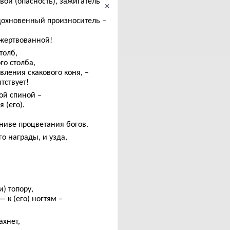
вой (опасность), зажигатель
×
дохновенный произноситель –
ожертвованной!
столб,
го столба,
овления скакового коня, –
тствует!
кой спиной –
 (его).
ниве процветания богов.
о награды, и узда,
) топору,
— к (его) ногтям –
ахнет,