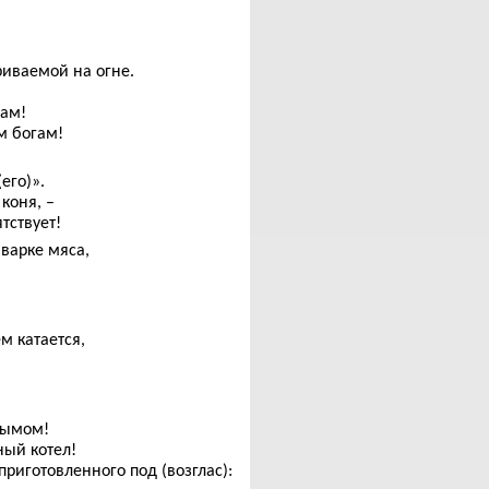
риваемой на огне.
вам!
м богам!
его)».
коня, –
тствует!
 варке мяса,
ем катается,
дымом!
ный котел!
приготовленного под (возглас):