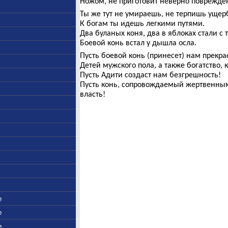
Ножом, не приготовит неверно поврежде
Ты же тут не умираешь, не терпишь ущер
К богам ты идешь легкими путями.
Два буланых коня, два в яблоках стали с 
Боевой конь встал у дышла осла.
Пусть боевой конь (принесет) нам прекра
Детей мужского пола, а также богатство, 
Пусть Адити создаст нам безгрешность!
Пусть конь, сопровождаемый жертвенны
власть!
е
е
е