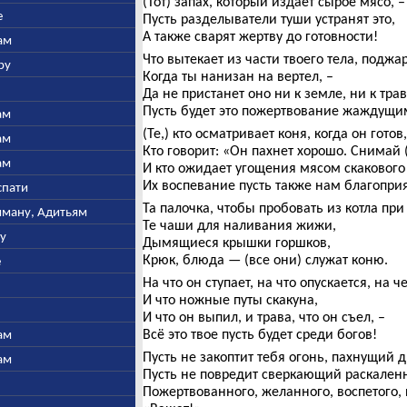
(Тот) запах, который издает сырое мясо, –
е
Пусть разделыватели туши устранят это,
А также сварят жертву до готовности!
ам
Что вытекает из части твоего тела, поджа
ру
Когда ты нанизан на вертел, –
Да не пристанет оно ни к земле, ни к тра
Пусть будет это пожертвование жаждущи
ам
(Те,) кто осматривает коня, когда он готов,
ам
Кто говорит: «Он пахнет хорошо. Снимай (
ам
И кто ожидает угощения мясом скакового 
Их воспевание пусть также нам благоприя
спати
Та палочка, чтобы пробовать из котла при
ьяману, Адитьям
Те чаши для наливания жижи,
ну
Дымящиеся крышки горшков,
Крюк, блюда — (все они) служат коню.
е
На что он ступает, на что опускается, на ч
И что ножные путы скакуна,
И что он выпил, и трава, что он съел, –
Всё это твое пусть будет среди богов!
ам
Пусть не закоптит тебя огонь, пахнущий 
ам
Пусть не повредит сверкающий раскален
Пожертвованного, желанного, воспетого, 