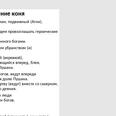
ление коня
ман, подвижный (Агни),
удем провозглашать героические
енного богами.
м убранством (и)
й (веревкой),
яющийся вперед, блея,
 Пушана.
богов, ведут впереди
ак долю Пушана.
ву (ведут) вместе со скакуном,
о деяния.
я люди
и богов,