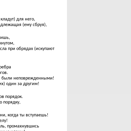
кладут) для него,
адлежащая (ему сбруя),
пишь,
кнутом,
сла при обрядах (искупают
 ребра
гов.
они были неповрежденными!
их) один за другим!
ов порядок.
о порядку,
ни, когда ты вступаешь!
елу!
ль, промахнувшись