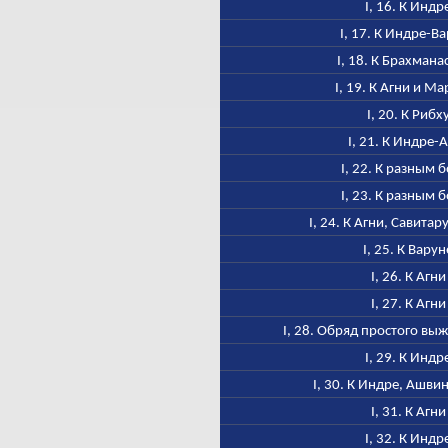
I, 16. К Индр
I, 17. К Индре-В
I, 18. К Брахмана
I, 19. К Агни и М
I, 20. К Рибх
I, 21. К Индре-
I, 22. К разным 
I, 23. К разным 
I, 24. К Агни, Савитар
I, 25. К Варун
I, 26. К Агни
I, 27. К Агни
I, 28. Обряд простого в
I, 29. К Индр
I, 30. К Индре, Ашви
I, 31. К Агни
I, 32. К Индр