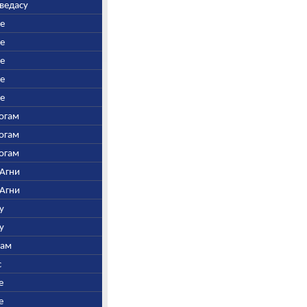
аведасу
ре
ре
ре
ре
ре
Богам
Богам
Богам
 Агни
 Агни
у
у
нам
с
е
е