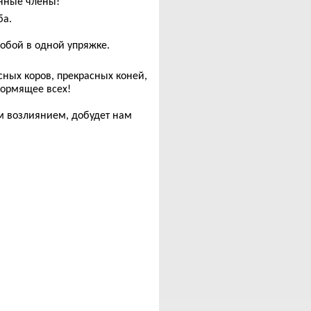
нные члены!
ба.
тобой в одной упряжке.
сных коров, прекрасных коней,
кормящее всех!
м возлиянием, добудет нам