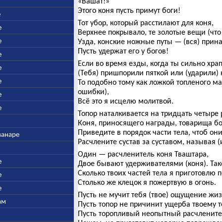
«Вашат!»
Этого коня пусть примут боги!
е
Тот убор, который расстилают для коня,
е
Верхнее покрывало, те золотые вещи (что 
е
Узда, конские ножные путы — (вся) прин
Пусть удержат его у богов!
е
Если во время езды, когда ты сильно хра
е
(Тебя) пришпорили пяткой или (ударили) 
е
То подобно тому как ложкой топленого ма
ошибки),
е
Всё это я исцелю молитвой.
е
Топор наталкивается на тридцать четыре
Коня, приносящего награды, товарища бо
Приведите в порядок части тела, чтоб 
ванаре
Расчлените сустав за суставом, называя (
Один — расчленитель коня Тваштара,
е
Двое бывают удерживателями (коня). Так
Сколько твоих частей тела я приготовлю п
е
Столько же клецок я пожертвую в огонь.
е
Пусть не мучит тебя (твое) ощущение жиз
ам
Пусть топор не причинит ущерба твоему т
Пусть торопливый неопытный расчлените