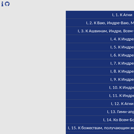
I, 1. К Агни
I, 2. К Ваю, Индре-Ваю,
I, 3. К Ашвинам, Индре, Всем
I, 4. К Индре
I, 5. К Индре
I, 6. К Индре
I, 7. К Индре
I, 8. К Индре
I, 9. К Индре
I, 10. К Индр
I, 11. К Индр
I, 12. К Агни
I, 13. Гимн-ап
I, 14. Ко Всем-Б
I, 15. К божествам, получающим ж