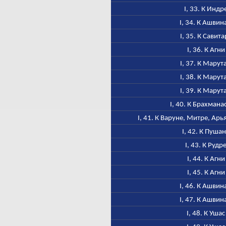
I, 33. К Индр
I, 34. К Ашвин
I, 35. К Савита
I, 36. К Агни
I, 37. К Марут
I, 38. К Марут
I, 39. К Марут
I, 40. К Брахмана
I, 41. К Варуне, Митре, Ар
I, 42. К Пуша
I, 43. К Рудр
I, 44. К Агни
I, 45. К Агни
I, 46. К Ашвин
I, 47. К Ашвин
I, 48. К Ушас