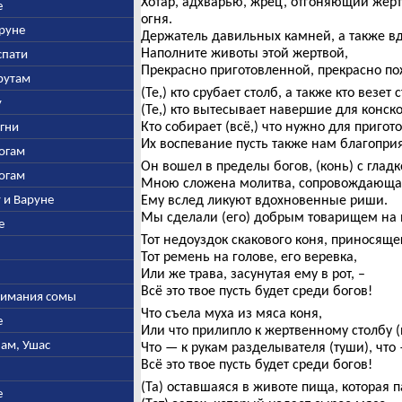
Хотар, адхварью, жрец, отгоняющий жерт
е
огня.
аруне
Держатель давильных камней, а также в
Наполните животы этой жертвой,
спати
Прекрасно приготовленной, прекрасно п
арутам
(Те,) кто срубает столб, а также кто везет 
у
(Те,) кто вытесывает навершие для конско
Кто собирает (всё,) что нужно для пригот
Агни
Их воспевание пусть также нам благоприя
богам
Он вошел в пределы богов, (конь) с глад
богам
Мною сложена молитва, сопровождающая
у и Варуне
Ему вслед ликуют вдохновенные риши.
Мы сделали (его) добрым товарищем на 
е
Тот недоуздок скакового коня, приносящег
Тот ремень на голове, его веревка,
Или же трава, засунутая ему в рот, –
Всё это твое пусть будет среди богов!
ыжимания сомы
Что съела муха из мяса коня,
е
Или что прилипло к жертвенному столбу (и
нам, Ушас
Что — к рукам разделывателя (туши), что 
Всё это твое пусть будет среди богов!
(Та) оставшаяся в животе пища, которая п
е