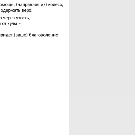
омощь, (направляя их) колесо,
 одержать верх!
 через узость,
 от хулы –
придет (ваше) благоволение!