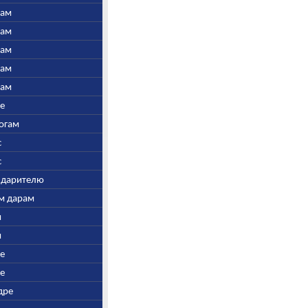
нам
нам
нам
нам
нам
ре
Богам
с
с
у дарителю
ым дарам
и
и
ре
ре
дре