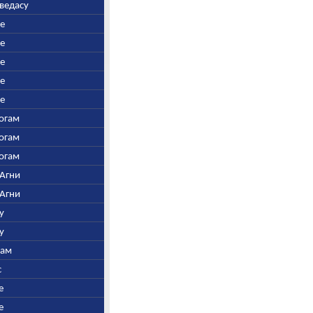
аведасу
ре
ре
ре
ре
ре
Богам
Богам
Богам
 Агни
 Агни
у
у
нам
с
е
е