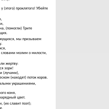
у (этого) проклятого! Убейте
ы,
и,
на, (помогли) Трите
ящих.
ижущихся, мы призываем
у.
хся,
 словами молим о милости,
ли жертву:
ся зори!
и (лучами),
ском (находят) поток коров.
с алыми украшениями,
ого коня,
нарядный цвет.
 (их славит поэт);
е,