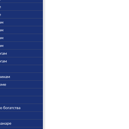
е
е
ам
ам
ам
ам
огам
огам
швинам
Соме
ю богатства
ванаре