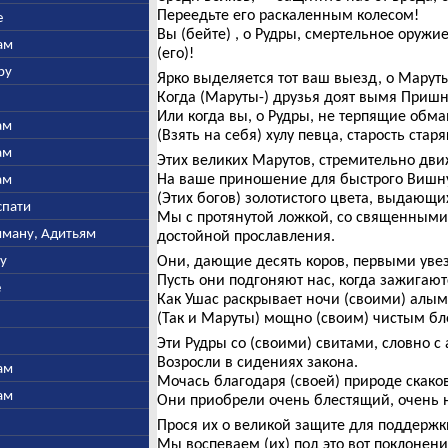
Переедьте его раскаленным колесом!
е
Вы (бейте) , о Рудры, смертельное оружие 
ам
(его)!
ру
Ярко выделяется тот ваш выезд, о Марут
Когда (Маруты-) друзья доят вымя Пришн
Или когда вы, о Рудры, не терпящие обма
ам
(Взять на себя) хулу певца, старость стар
ам
Этих великих Марутов, стремительно дв
На ваше приношение для быстрого Вишн
ам
(Этих богов) золотистого цвета, выдающи
спати
Мы с протянутой ложкой, со священными
ьяману, Адитьям
достойной прославления.
ну
Они, дающие десять коров, первыми увез
Пусть они подгоняют нас, когда зажигают
е
Как Ушас раскрывает ночи (своими) алым
(Так и Маруты) мощно (своим) чистым бле
Эти Рудры со (своими) свитами, словно 
Возросли в сидениях закона.
ам
Мочась благодаря (своей) природе скаков
ам
Они приобрели очень блестящий, очень 
Прося их о великой защите для поддержки,
Мы воспеваем (их) под это вот поклонени