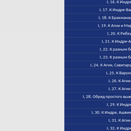
I, 16. К Индр
I, 17. К Индре-В
I, 18. К Брахмана
I, 19. К Агни и М
I, 20. К Рибх
I, 21. К Индре-
I, 22. К разным 
I, 23. К разным 
I, 24. К Агни, Савитар
I, 25. К Варун
I, 26. К Агни
I, 27. К Агни
I, 28. Обряд простого в
I, 29. К Индр
I, 30. К Индре, Ашви
I, 31. К Агни
I, 32. К Индр