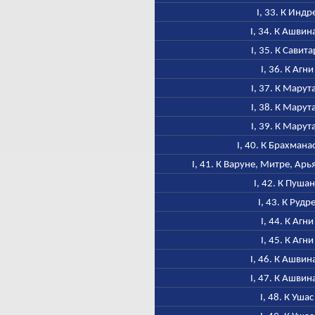
I, 33. К Индр
I, 34. К Ашвин
I, 35. К Савита
I, 36. К Агни
I, 37. К Марут
I, 38. К Марут
I, 39. К Марут
I, 40. К Брахмана
I, 41. К Варуне, Митре, Ар
I, 42. К Пуша
I, 43. К Рудр
I, 44. К Агни
I, 45. К Агни
I, 46. К Ашвин
I, 47. К Ашвин
I, 48. К Ушас