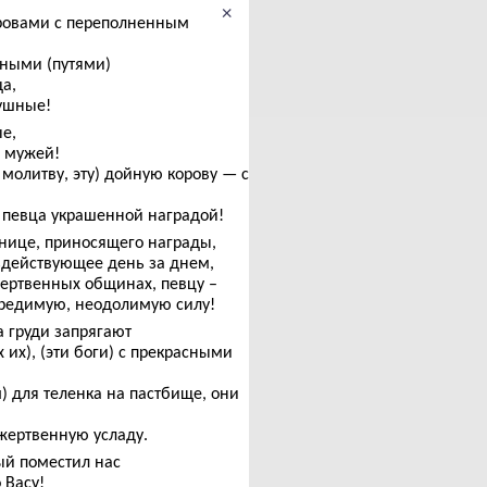
×
ровами с переполненным
ными (путями)
а,
ушные!
е,
а мужей!
молитву, эту) дойную корову — с
я певца украшенной наградой!
еснице, приносящего награды,
здействующее день за днем,
ертвенных общинах, певцу –
вредимую, неодолимую силу!
 груди запрягают
их), (эти боги) с прекрасными
м) для теленка на пастбище, они
жертвенную усладу.
ый поместил нас
 Васу!