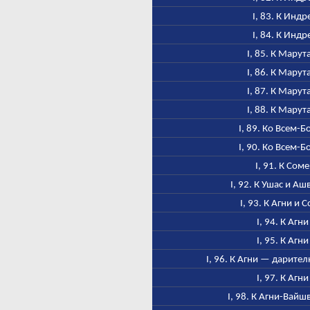
I, 83. К Индр
I, 84. К Индр
I, 85. К Марут
I, 86. К Марут
I, 87. К Марут
I, 88. К Марут
I, 89. Ко Всем-Б
I, 90. Ко Всем-Б
I, 91. К Соме
I, 92. К Ушас и А
I, 93. К Агни и 
I, 94. К Агни
I, 95. К Агни
I, 96. К Агни — дарител
I, 97. К Агни
I, 98. К Агни-Вайш