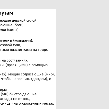
арутам
ающие дерзкой силой,
поющие (боги),
мки (сомы),
иметны (кольцами).
озовой тучи,
отыми пластинками на груди.
 на состязаниях.
ями, (правящими) с помощью
мах), мощно сотрясающие (мир),
, чтобы наполнить (дождем), о
миры
, (эти) быстро дающие.
аграды не отнять,
есницы) на огороженных местах