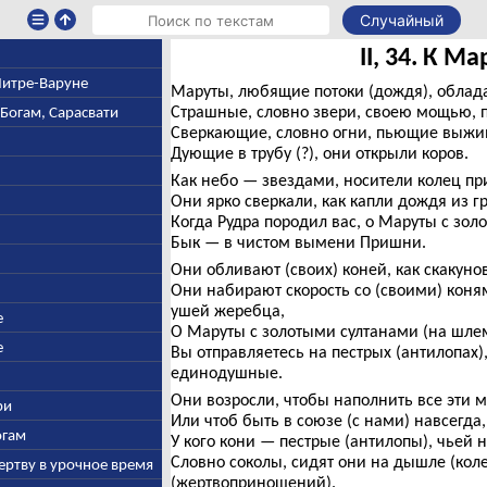
Случайный
II, 34. К М
 Митре-Варуне
Маруты, любящие потоки (дождя), облад
Страшные, словно звери, своею мощью, 
-Богам, Сарасвати
Сверкающие, словно огни, пьющие выжи
Дующие в трубу (?), они открыли коров.
Как небо — звездами, носители колец пр
Они ярко сверкали, как капли дождя из гр
Когда Рудра породил вас, о Маруты с зол
Бык — в чистом вымени Пришни.
Они обливают (своих) коней, как скакунов
Они набирают скорость со (своими) кон
ушей жеребца,
е
О Маруты с золотыми султанами (на шле
е
Вы отправляетесь на пестрых (антилопах)
единодушные.
Они возросли, чтобы наполнить все эти 
ри
Или чтоб быть в союзе (с нами) навсегда
огам
У кого кони — пестрые (антилопы), чьей н
Словно соколы, сидят они на дышле (кол
ертву в урочное время
(жертвоприношений).