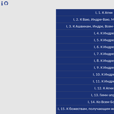
I, 1. К Агни
I, 2. К Ваю, Индре-Ваю,
I, 3. К Ашвинам, Индре, Всем
I, 4. К Индре
I, 5. К Индре
I, 6. К Индре
I, 7. К Индре
I, 8. К Индре
I, 9. К Индре
I, 10. К Индр
I, 11. К Индр
I, 12. К Агни
I, 13. Гимн-ап
I, 14. Ко Всем-Б
I, 15. К божествам, получающим ж