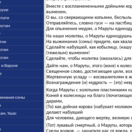
е
Вместе с воспламененными дойными ко
аруне
выменем,
О вы, со сверкающими копьями, беспыль
спати
Отправляйтесь, словно гуси — на пастбищ
арутам
Для опьянения медом, о Маруты единод
у
На наши молитвы, о Маруты единодушны
На выжимания (сомы) придите, как хвал
Агни
Сделайте набухшей, как кобылицу, (нашу 
богам
(тяжелым) выменем!
богам
Сделайте, чтобы молитва (оказалась) дл
у и Варуне
Дайте нам, о Маруты, этого (коня) к кол
Священное слово, достигающее цели, во
е
Жертвенную усладу — восхвалителям в ж
Вознаграждение (и) мудрость — (эту) не
Когда Маруты с золотыми пластинками на
Коней в колесницы на благо (почитающих 
ыжимания сомы
дарами,
е
(То) как дойная корова (набухает молоко
делают набухшей
нам, Ушас
Для человека, дающего жертву, великую 
(Тот) лукавый смертный, о Маруты, котор
е
Среди волков, — защитите нас от вреда, о