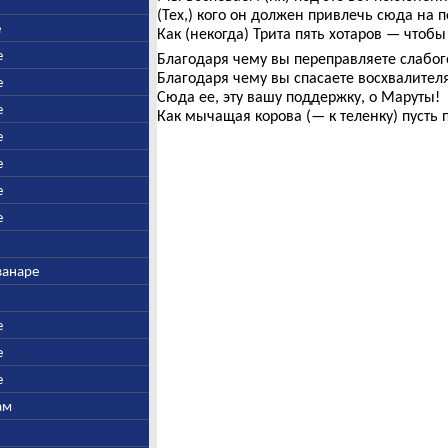
(Тех,) кого он должен привлечь сюда на п
е
Как (некогда) Трита пять хотаров — чтобы
е
Благодаря чему вы переправляете слабого
Благодаря чему вы спасаете восхвалителя
е
Сюда ее, эту вашу поддержку, о Маруты!
е
Как мычащая корова (— к теленку) пусть 
е
е
е
е
ванаре
е
е
е
ам