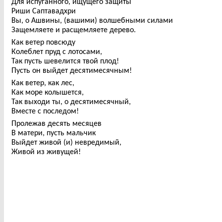
Для испуганного, ищущего защиты
Риши Саптавадхри
Вы, о Ашвины, (вашими) волшебными силами
Защемляете и расщемляете дерево.
Как ветер повсюду
Колеблет пруд с лотосами,
Так пусть шевелится твой плод!
Пусть он выйдет десятимесячным!
Как ветер, как лес,
Как море колышется,
Так выходи ты, о десятимесячный,
Вместе с последом!
Пролежав десять месяцев
В матери, пусть мальчик
Выйдет живой (и) невредимый,
Живой из живущей!