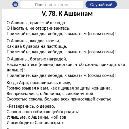
Случайный
V, 78. К Ашвинам
О Ашвины, приезжайте сюда!
О Насатьи, не отворачивайтесь!
Прилетайте, как два лебедя, к выжатым (сокам сомы)!
О Ашвины, как две газели,
Как два буйвола на пастбище,
Прилетайте, как два лебедя, к выжатым (сокам сомы)!
О Ашвины, богатые наградой,
Наслаждайтесь (нашей) жертвой, чтоб охотно приходить (и
дальше)!
Прилетайте, как два лебедя, к выжатым (сокам сомы)!
Когда Атри, проваливаясь в яму,
Громко взывал к вам, как ищущая защиты женщина,
Вы примчались, о Ашвины, с сиюминутной
Скоростью сокола, больше всех приносящей счастье.
«Разверзнись, о дерево,
Словно лоно собирающейся родить!
Услышьте, о Ашвины, мой зов
И освободите Саптавадхри!»