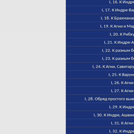
I, 16. К Индр
I, 17. К Индре-В
I, 18. К Брахмана
I, 19. К Агни и М
I, 20. К Рибх
I, 21. К Индре-
I, 22. К разным 
I, 23. К разным 
I, 24. К Агни, Савитар
I, 25. К Варун
I, 26. К Агни
I, 27. К Агни
I, 28. Обряд простого в
I, 29. К Индр
I, 30. К Индре, Ашви
I, 31. К Агни
I, 32. К Индр