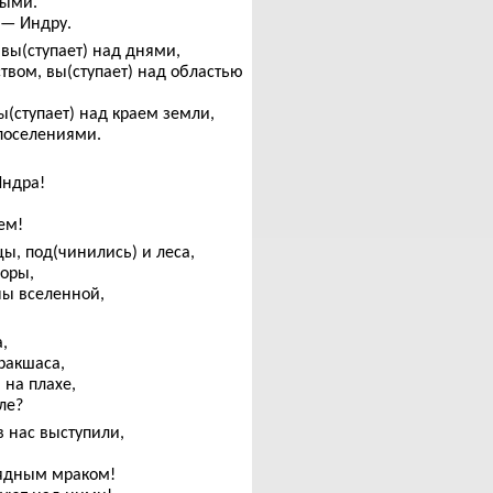
рыми.
 — Индру.
вы(ступает) над днями,
твом, вы(ступает) над областью
ы(ступает) над краем земли,
 поселениями.
Индра!
ем!
цы, под(чинились) и леса,
горы,
ны вселенной,
,
ракшаса,
 на плахе,
ле?
в нас выступили,
лядным мраком!