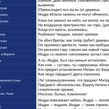
Буйный, действенный, снабженный стре
е
выжимок,
аруне
(Превосходит) все кусты (и) деревья.
Индру вблизи замены не могут обмануть
спати
Кому (не равны) ни небо, ни земля, ни п
арутам
Ни воздушное пространство, ни горы, (для
у
Когда его ярость, усиливаясь,
Разбивает твердое, ломает крепкое.
Агни
Он убил Вритру, как топор (рубит) деревья
богам
Он проломил крепости, также как пробура
богам
Он расколол гору, совсем как новый горш
у и Варуне
Индра со своими союзниками загнал скот
А ты, Индра, был там умным мстителем.
е
Как нож — суставы, ты сокрушаешь обман
Кто предает установление Митры (и) Вар
Как люди (предают) друга-союзника.
(Те) злоумышленники, что предают Митру
ыжимания сомы
Пре(дают) обязательства, Варуну Наточи 
е
смертельное оружие,
нам, Ушас
Могучее, бычье, пламенное!
Индра повелевает небом, Индра — земле
Индра — водами, Индра — также горами,
е