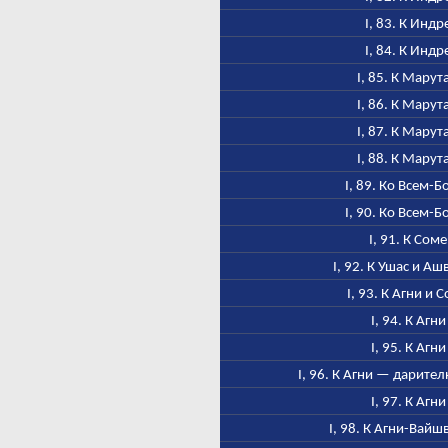
I, 83. К Индр
I, 84. К Индр
I, 85. К Марут
I, 86. К Марут
I, 87. К Марут
I, 88. К Марут
I, 89. Ко Всем-Б
I, 90. Ко Всем-Б
I, 91. К Соме
I, 92. К Ушас и А
I, 93. К Агни и 
I, 94. К Агни
I, 95. К Агни
I, 96. К Агни — дарител
I, 97. К Агни
I, 98. К Агни-Вайш