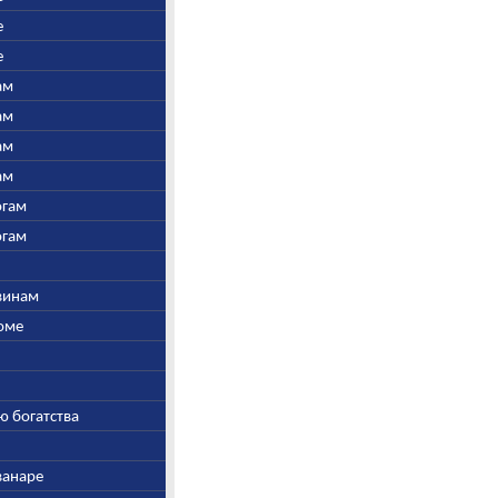
е
е
ам
ам
ам
ам
огам
огам
швинам
Соме
ю богатства
ванаре