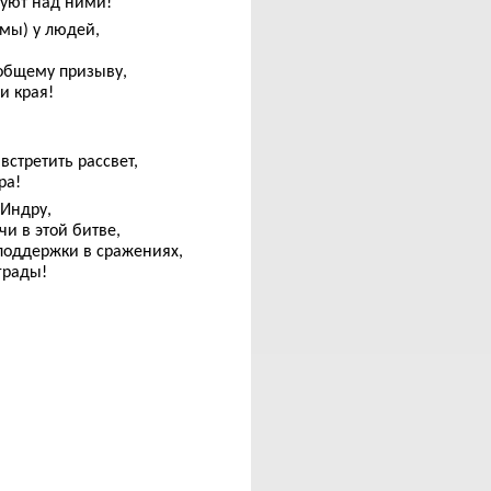
вуют над ними!
мы) у людей,
 общему призыву,
и края!
встретить рассвет,
ра!
 Индру,
и в этой битве,
 поддержки в сражениях,
грады!