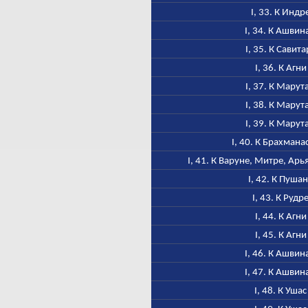
I, 33. К Индр
I, 34. К Ашвин
I, 35. К Савита
I, 36. К Агни
I, 37. К Марут
I, 38. К Марут
I, 39. К Марут
I, 40. К Брахмана
I, 41. К Варуне, Митре, Ар
I, 42. К Пуша
I, 43. К Рудр
I, 44. К Агни
I, 45. К Агни
I, 46. К Ашвин
I, 47. К Ашвин
I, 48. К Ушас