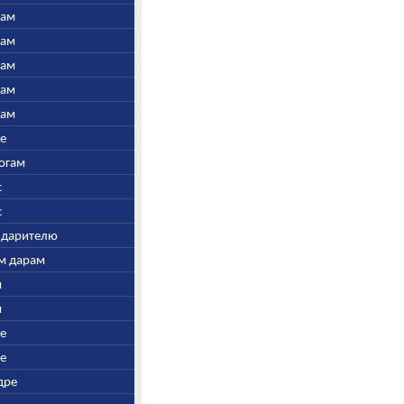
нам
нам
нам
нам
нам
ре
Богам
с
с
у дарителю
ым дарам
и
и
ре
ре
дре