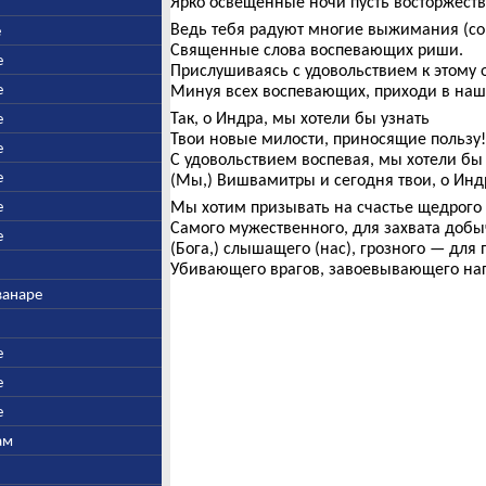
Ярко освещенные ночи пусть восторжест
Ведь тебя радуют многие выжимания (со
е
Священные слова воспевающих риши.
е
Прислушиваясь с удовольствием к этому
е
Минуя всех воспевающих, приходи в наш
Так, о Индра, мы хотели бы узнать
е
Твои новые милости, приносящие пользу!
е
С удовольствием воспевая, мы хотели бы 
е
(Мы,) Вишвамитры и сегодня твои, о Инд
е
Мы хотим призывать на счастье щедрого
Самого мужественного, для захвата добыч
е
(Бога,) слышащего (нас), грозного — для
Убивающего врагов, завоевывающего на
ванаре
е
е
е
ам