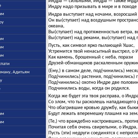
Индра — сильными, Индра — также муд
е
Индру надо призывать в мире и в походе
ам
Индра выступает над ночами, возросший 
Он вы(ступает) над воздушным пространс
ру
океана,
Вы(ступает) над протяженностью ветра, в
Вы(ступает) над реками, вы(ступает) над
ам
Пусть, как символ ярко пылающей Ушас,
ам
Устремится твой ненасытный выстрел, о 
ам
Как камень, брошенный с неба, порази
Друзей-обманщиков раскаленным оружи
спати
(Ему,) в самом деле, под(чинились) меся
ьяману, Адитьям
Под(чинились) растения, под(чинились) 
ну
Под(чинились) охотно Индре две полови
Подчинились воды, когда он родился.
е
Когда же будет эта твоя расправа, о Индра
Со злом, что ты расколешь нападающего 
Что обагрившие кровью дружбу, как быки
Будут лежать вперемешку плашмя на зем
ам
(Те,) что враждебно настроившись, проти
ам
Почитая себя очень свирепыми, о Индра,
Пусть (эти) недруги соединятся с непрог