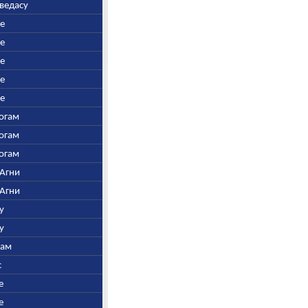
аведасу
ре
ре
ре
ре
ре
Богам
Богам
Богам
 Агни
 Агни
у
у
нам
с
е
е