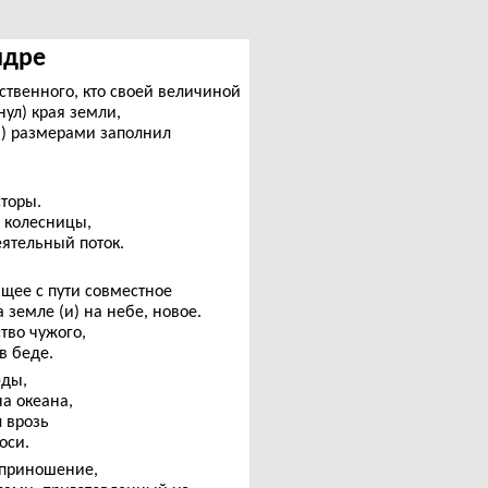
ндре
ственного, кто своей величиной
нул) края земли,
и) размерами заполнил
сторы.
а колесницы,
еятельный поток.
ющее с пути совместное
земле (и) на небе, новое.
тво чужого,
в беде.
́ды,
а океана,
л врозь
оси.
 приношение,