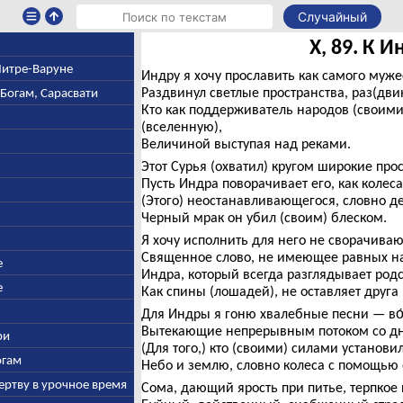
Случайный
X, 89. К И
 Митре-Варуне
Индру я хочу прославить как самого муже
Раздвинул светлые пространства, раз(дви
-Богам, Сарасвати
Кто как поддерживатель народов (своим
(вселенную),
Величиной выступая над реками.
Этот Сурья (охватил) кругом широкие про
Пусть Индра поворачивает его, как колес
(Этого) неостанавливающегося, словно д
Черный мрак он убил (своим) блеском.
Я хочу исполнить для него не сворачива
Священное слово, не имеющее равных на 
е
Индра, который всегда разглядывает родс
е
Как спины (лошадей), не оставляет друга 
Для Индры я гоню хвалебные песни — во
Вытекающие непрерывным потоком со дн
ри
(Для того,) кто (своими) силами установи
огам
Небо и землю, словно колеса с помощью 
ертву в урочное время
Сома, дающий ярость при питье, терпкое