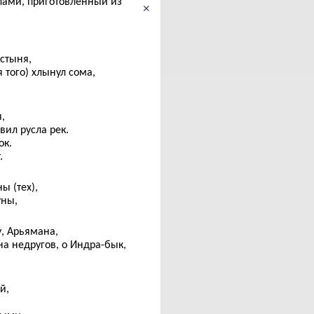
лами, приготовленный из
×
.
устыня,
 того) хлынул сома,
,
вил русла рек.
ок.
.
ы (тех),
уны,
, Арьямана,
на недругов, о Индра-бык,
й,