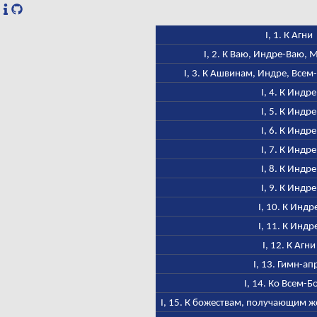
I, 1. К Агни
I, 2. К Ваю, Индре-Ваю,
I, 3. К Ашвинам, Индре, Всем
I, 4. К Индре
I, 5. К Индре
I, 6. К Индре
I, 7. К Индре
I, 8. К Индре
I, 9. К Индре
I, 10. К Индр
I, 11. К Индр
I, 12. К Агни
I, 13. Гимн-ап
I, 14. Ко Всем-Б
I, 15. К божествам, получающим ж