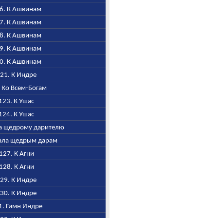
16. К Ашвинам
17. К Ашвинам
18. К Ашвинам
19. К Ашвинам
20. К Ашвинам
121. К Индре
. Ко Всем-Богам
 123. К Ушас
 124. К Ушас
ала щедрому дарителю
Хвала щедрым дарам
 127. К Агни
 128. К Агни
129. К Индре
130. К Индре
31. Гимн Индре