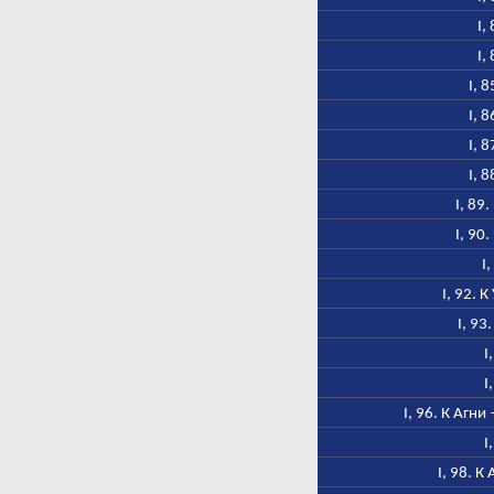
I,
I,
I, 
I, 
I, 
I, 
I, 89
I, 90
I
I, 92. 
I, 93
I
I
I, 96. К Агн
I
I, 98. 