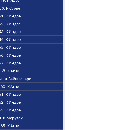
, 49. К Ушас
 50. К Сурье
 51. К Индре
 52. К Индре
 53. К Индре
 54. К Индре
 55. К Индре
 56. К Индре
 57. К Индре
, 58. К Агни
К Агни-Вайшванаре
, 60. К Агни
 61. К Индре
 62. К Индре
 63. К Индре
64. К Марутам
, 65. К Агни