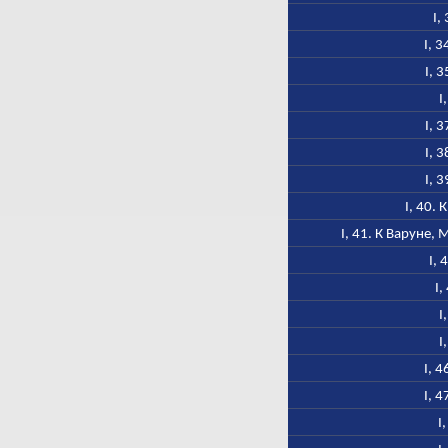
I,
I, 
I, 
I
I, 
I, 
I, 
I, 40.
I, 41. К Варуне,
I, 
I,
I
I
I, 
I, 
I