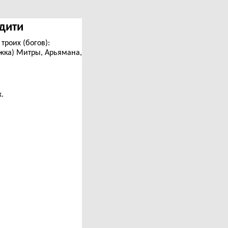
Адити
троих (богов):
жка) Митры, Арьямана,
.