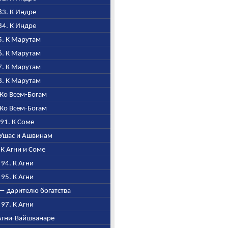
 83. К Индре
 84. К Индре
85. К Марутам
86. К Марутам
87. К Марутам
88. К Марутам
. Ко Всем-Богам
. Ко Всем-Богам
, 91. К Соме
К Ушас и Ашвинам
. К Агни и Соме
, 94. К Агни
, 95. К Агни
и — дарителю богатства
, 97. К Агни
К Агни-Вайшванаре