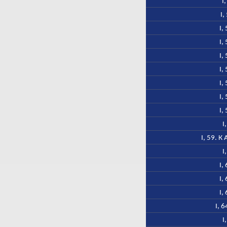
I
I,
I,
I,
I,
I,
I,
I,
I,
I
I, 59. 
I
I,
I,
I,
I, 
I