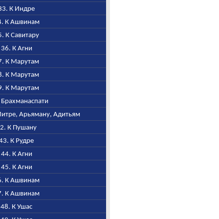
 33. К Индре
34. К Ашвинам
35. К Савитару
, 36. К Агни
37. К Марутам
38. К Марутам
39. К Марутам
 К Брахманаспати
 Митре, Арьяману, Адитьям
42. К Пушану
 43. К Рудре
, 44. К Агни
, 45. К Агни
46. К Ашвинам
47. К Ашвинам
, 48. К Ушас