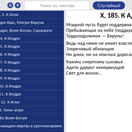
Случайный
X, 185. К 
I, 1. К Агни
Индре-Ваю, Митре-Варуне
Мощной пусть будет поддержка 
Пребывающая на небе (поддер
ндре, Всем-Богам, Сарасвати
Трудноодолимая — Варуны!
, 4. К Индре
Ведь над ними не имеет власти
, 5. К Индре
Злоречивый обманщик
, 6. К Индре
Ни дома, ни на опасных дорогах
Какому смертному сыновья
, 7. К Индре
Адити даруют немеркнущий
, 8. К Индре
Свет для жизни...
, 9. К Индре
 10. К Индре
 11. К Индре
, 12. К Агни
13. Гимн-апри
. Ко Всем-Богам
лучающим жертву в урочное время