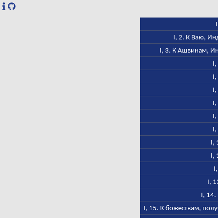
I, 2. К Ваю, 
I, 3. К Ашвинам, И
I
I
I
I
I
I
I,
I,
I
I, 
I, 14
I, 15. К божествам, по