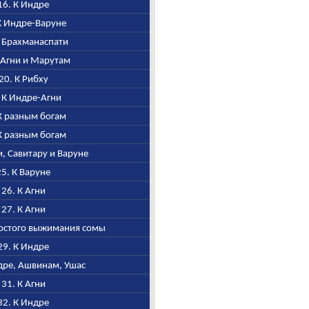
 16. К Индре
 К Индре-Варуне
 К Брахманаспати
К Агни и Марутам
 20. К Рибху
. К Индре-Агни
 К разным богам
 К разным богам
ни, Савитару и Варуне
 25. К Варуне
, 26. К Агни
, 27. К Агни
простого выжимания сомы
 29. К Индре
ндре, Ашвинам, Ушас
, 31. К Агни
 32. К Индре