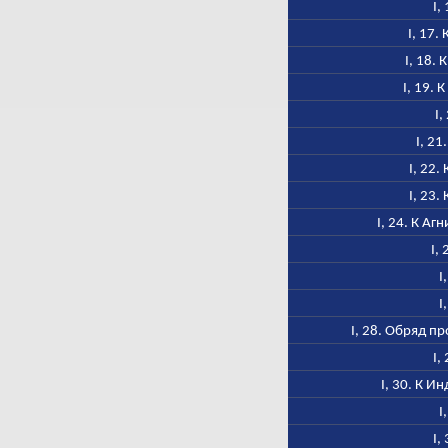
I,
I, 17.
I, 18.
I, 19. 
I,
I, 21
I, 22.
I, 23.
I, 24. К Аг
I,
I
I
I, 28. Обряд 
I,
I, 30. К И
I
I,