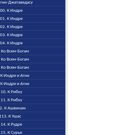
 Агни-Джатаведасу
100. К Индре
101. К Индре
102. К Индре
103. К Индре
104. К Индре
. Ко Всем-Богам
. Ко Всем-Богам
. Ко Всем-Богам
. К Индре и Агни
. К Индре и Агни
 110. К Рибху
 111. К Рибху
12. К Ашвинам
 113. К Ушас
 114. К Рудре
 115. К Сурье